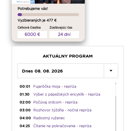
Potrebujeme vás!
Vyzbieraných je 477 €
Celková čiastka
Zostávajúci čas
6000 €
24 dní
AKTUÁLNY PROGRAM
Dnes 08. 08. 2026
00:00
Predel do nového dňa
00:01
Fujarôčka moja - repríza
01:30
Výber z pápežských encyklík - repríza
02:00
Počúvaj srdcom - repríza
03:00
Rozhovor týždňa - nočná repríza
04:00
Radostný ruženec
04:25
Čítanie na pokračovanie - repríza