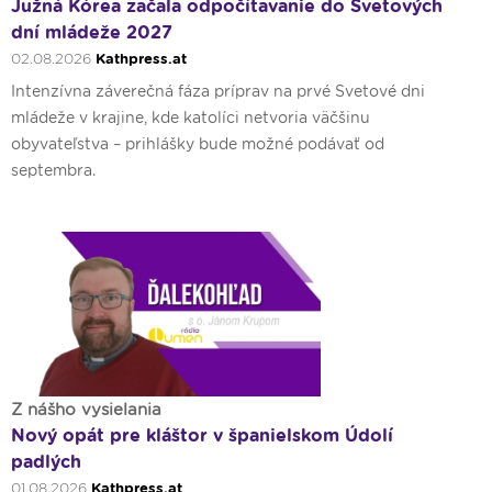
Južná Kórea začala odpočítavanie do Svetových
dní mládeže 2027
02.08.2026
Kathpress.at
Intenzívna záverečná fáza príprav na prvé Svetové dni
mládeže v krajine, kde katolíci netvoria väčšinu
obyvateľstva – prihlášky bude možné podávať od
septembra.
Z nášho vysielania
Nový opát pre kláštor v španielskom Údolí
padlých
01.08.2026
Kathpress.at