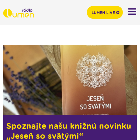
LUMEN LIVE
Spoznajte našu knižnú novinku
„Jeseň so svätými“