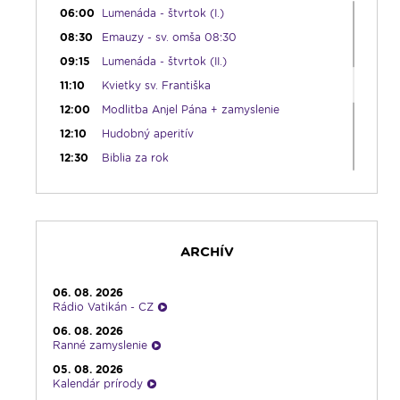
06:00
Lumenáda - štvrtok (I.)
08:30
Emauzy - sv. omša 08:30
09:15
Lumenáda - štvrtok (II.)
11:10
Kvietky sv. Františka
12:00
Modlitba Anjel Pána + zamyslenie
12:10
Hudobný aperitív
12:30
Biblia za rok
13:00
Lumenfórum - štvrtok
17:05
Hudobná bodka s Dianou
17:30
Infolumen
ARCHÍV
18:00
Emauzy - sv. omša 18:00
19:00
Ruženec svetla
06. 08. 2026
19:30
Vešpery
Rádio Vatikán - CZ
19:45
Rádio Vatikán - SK
06. 08. 2026
Ranné zamyslenie
20:00
Rozprávka na dobrú noc
05. 08. 2026
20:10
História a my
Kalendár prírody
21:10
Spoznávame Bibliu