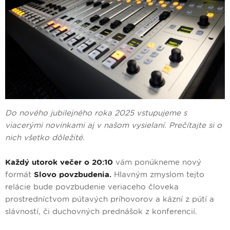
Do nového jubilejného roka 2025 vstupujeme s
viacerými novinkami aj v našom vysielaní. Prečítajte si o
nich všetko dôležité.
Každý utorok večer o 20:10
vám ponúkneme nový
formát
Slovo povzbudenia.
Hlavným zmyslom tejto
relácie bude povzbudenie veriaceho človeka
prostredníctvom pútavých príhovorov a kázní z pútí a
slávností, či duchovných prednášok z konferencií.