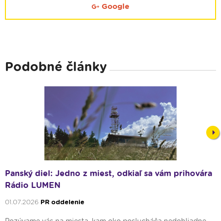
Google
Podobné články
Nex
Panský diel: Jedno z miest, odkiaľ sa vám prihovára
Rádio LUMEN
01.07.2026
PR oddelenie
Pozývame vás na miesta, kam oko poslucháča nedohliadne,