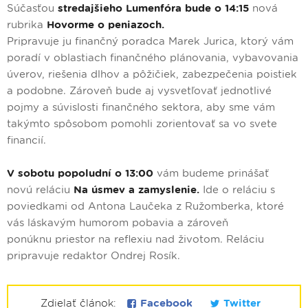
Súčasťou
stredajšieho Lumenfóra bude o 14:15
nová
rubrika
Hovorme o peniazoch.
Pripravuje ju finančný poradca Marek Jurica, ktorý vám
poradí v oblastiach finančného plánovania, vybavovania
úverov, riešenia dlhov a pôžičiek, zabezpečenia poistiek
a podobne. Zároveň bude aj vysvetľovať jednotlivé
pojmy a súvislosti finančného sektora, aby sme vám
takýmto spôsobom pomohli zorientovať sa vo svete
financií.
V sobotu popoludní o 13:00
vám budeme prinášať
novú reláciu
Na úsmev a zamyslenie.
Ide o reláciu s
poviedkami od Antona Laučeka z Ružomberka, ktoré
vás láskavým humorom pobavia a zároveň
ponúknu priestor na reflexiu nad životom. Reláciu
pripravuje redaktor Ondrej Rosík.
Zdielať článok:
Facebook
Twitter