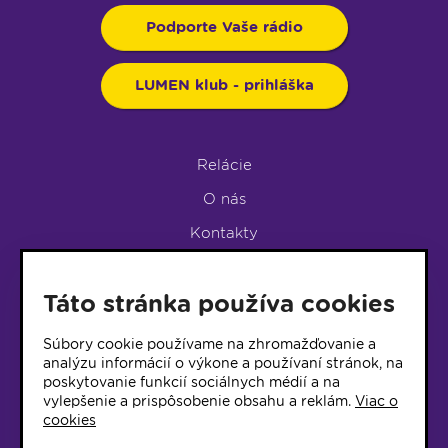
Podporte Vaše rádio
LUMEN klub - prihláška
Relácie
O nás
Kontakty
Podpora rádia
Táto stránka používa cookies
LUMEN KLUB
LUMEN KLUB PRIHLÁŠKA
Súbory cookie používame na zhromažďovanie a
analýzu informácií o výkone a používaní stránok, na
poskytovanie funkcií sociálnych médií a na
© 2017 Rádio Lumen, Všetky práva vyhradené
vylepšenie a prispôsobenie obsahu a reklám.
Viac o
cookies
Správca webu