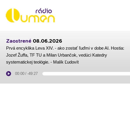
Zaostrené
08.06.2026
Prvá encyklika Leva XIV. - ako zostať ľuďmi v dobe AI. Hostia:
Jozef Žuffa, TF TU a Milan Urbančok, vedúci Katedry
systematickej teológie. - Malík Ľudovít
00:00
/
-49:27