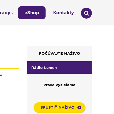
arády
eShop
Kontakty
áda
Technická odstávka vysielania
LÁŠKA
Zmena času na zimný 03:00 -- 02:00
umen
POČÚVAJTE NAŽIVO
údajov
Rádio Lumen
ie
Práve vysielame
SPUSTIŤ NAŽIVO