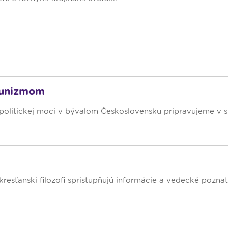
munizmom
d politickej moci v bývalom Československu pripravujeme v 
 kresťanskí filozofi sprístupňujú informácie a vedecké pozna