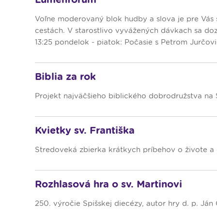
Dopravný servis
Voľne moderovaný blok hudby a slova je pre Vás 
cestách. V starostlivo vyvážených dávkach sa dozv
13:25 pondelok - piatok: Počasie s Petrom Jurčovič
Biblia za rok
Projekt najväčšieho biblického dobrodružstva na 
Kvietky sv. Františka
Stredoveká zbierka krátkych príbehov o živote a d
Rozhlasová hra o sv. Martinovi
250. výročie Spišskej diecézy, autor hry d. p. Ján G