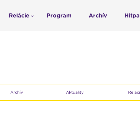
Relácie
Program
Archív
Hitp
Profil
História
To sme my
LUMEN KLUB
Gospelpar
umen
Rádio Vatikán - SK
LUMEN KLUB PRIH
Vatikán - CZ
Kresťanské noviny
Reklama v Rádiu L
Ochrana osobných 
Archív
Aktuality
Relác