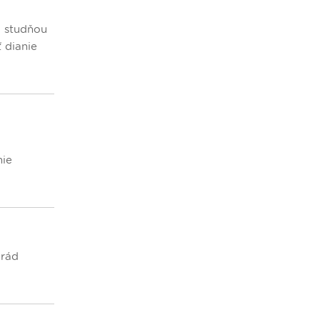
u studňou
 dianie
nie
 rád