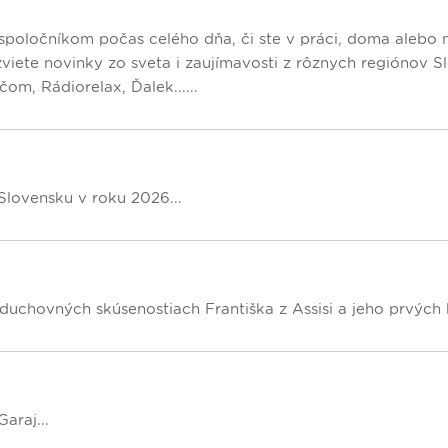
spoločníkom počas celého dňa, či ste v práci, doma alebo 
iete novinky zo sveta i zaujímavosti z rôznych regiónov Sl
om, Rádiorelax, Ďalek......
Slovensku v roku 2026...
uchovných skúsenostiach Františka z Assisi a jeho prvých b
araj...