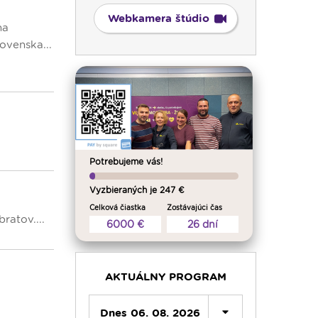
Webkamera štúdio
na
ovenska...
Potrebujeme vás!
Vyzbieraných je 247 €
Celková čiastka
Zostávajúci čas
ratov....
6000 €
26 dní
00:00
Predel do nového dňa
00:01
Gaučing - repríza
01:00
Rodina - repríza
AKTUÁLNY PROGRAM
01:30
Gospelparáda - repríza
03:00
Dnes 06. 08. 2026
Svetlo nádeje - repríza