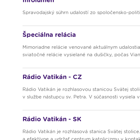
Spravodajský súhrn udalostí zo spoločensko-politi
Špeciálna relácia
Mimoriadne relácie venované aktuálnym udalosti
sviatočné relácie vysielané na dušičky, počas Viano
Rádio Vatikán - CZ
Rádio Vatikán je rozhlasovou stanicou Svätej stol
v službe nástupcu sv. Petra. V súčasnosti vysiela v
Rádio Vatikán - SK
Rádio Vatikán je rozhlasová stanica Svätej stolic
a efektívne a udržať centrum katolicizmu v kontakt