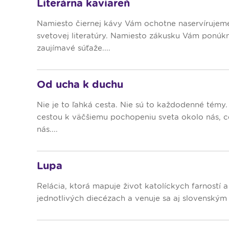
Literárna kaviareň
Namiesto čiernej kávy Vám ochotne naservírujeme 
svetovej literatúry. Namiesto zákusku Vám ponúk
zaujímavé súťaže....
Od ucha k duchu
Nie je to ľahká cesta. Nie sú to každodenné témy
cestou k väčšiemu pochopeniu sveta okolo nás, ce
nás....
Lupa
Relácia, ktorá mapuje život katolíckych farností a
jednotlivých diecézach a venuje sa aj slovenským