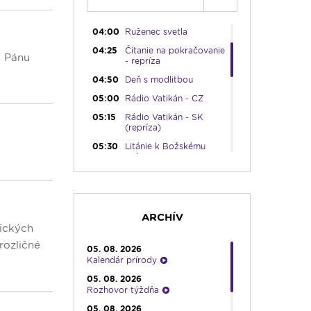
03:30
Pod vankúš
04:00
Ruženec svetla
04:25
Čítanie na pokračovanie
m Pánu
- repríza
04:50
Deň s modlitbou
05:00
Rádio Vatikán - CZ
05:15
Rádio Vatikán - SK
(repríza)
05:30
Litánie k Božskému
srdcu
05:45
Ranné chvály
06:00
Lumenáda - štvrtok (I.)
08:30
Emauzy - sv. omša
ARCHÍV
08:30
tických
09:15
Lumenáda - štvrtok (II.)
rozličné
05. 08. 2026
Kalendár prírody
11:10
Kvietky sv. Františka
05. 08. 2026
12:00
Modlitba Anjel Pána +
Rozhovor týždňa
zamyslenie
05. 08. 2026
12:10
Hudobný aperitív