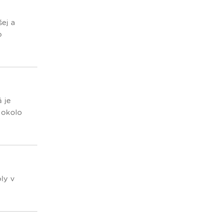
ej a
o
 je
 okolo
oly v