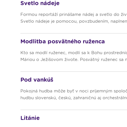
Svetlo nádeje
Formou reportáží prinášame nádej a svetlo do život
Svetlo nádeje je pomocou, povzbudením, naplnením
Modlitba posvätného ruženca
Kto sa modlí ruženec, modlí sa k Bohu prostredn
Máriou o Ježišovom živote. Posvätný ruženec sa mô
Pod vankúš
Pokojná hudba môže byť v noci príjemným spoloční
hudbu slovenskú, českú, zahraničnú aj orchestrálnu
Litánie