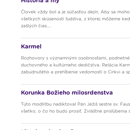
História a my
Človek vždy bol a je súčasťou dejín. Aby sa moho
všetkých skúseností ľudstva, z ktorej môžeme kedy
zašlých čias....
Karmel
Rozhovory s významnými osobnosťami, podnetné m
duchovného a kultúrneho dedičstva. Relácia Karm
zabudnutého a prehĺbenie vedomostí o Cirkvi a spo
Korunka Božieho milosrdenstva
Túto modlitbu nadiktoval Pán Ježiš sestre sv. Faust
všetko, o čo ho budú prosiť. Zvláštne prisľúbenia sa