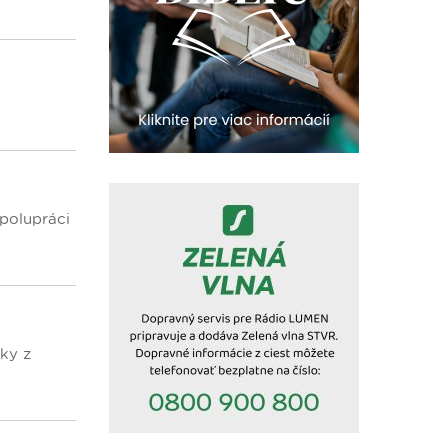
23:30
Infolumen - repríza
spolupráci
tky z