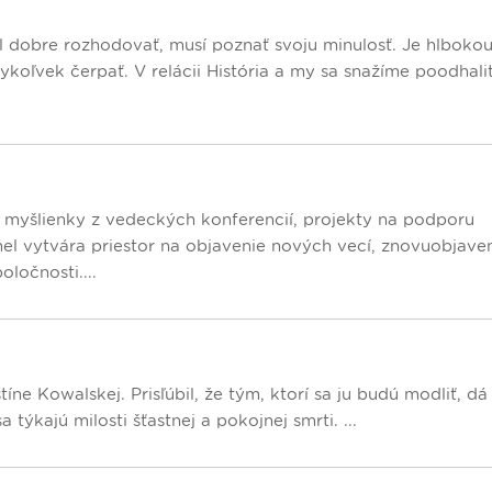
l dobre rozhodovať, musí poznať svoju minulosť. Je hlboko
koľvek čerpať. V relácii História a my sa snažíme poodhaliť
yšlienky z vedeckých konferencií, projekty na podporu
el vytvára priestor na objavenie nových vecí, znovuobjave
ločnosti....
íne Kowalskej. Prisľúbil, že tým, ktorí sa ju budú modliť, dá
 týkajú milosti šťastnej a pokojnej smrti. ...