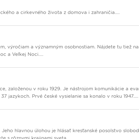
ckého a cirkevného života z domova i zahraničia....
am, výročiam a významným osobnostiam. Nájdete tu tiež na
c a Veľkej Noci....
ice, založenou v roku 1929. Je nástrojom komunikácie a evan
 37 jazykoch. Prvé české vysielanie sa konalo v roku 1947....
e. Jeho hlavnou úlohou je hlásať kresťanské posolstvo slobo
e s rôznymi krajinami sveta....