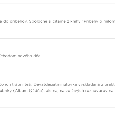
sa do príbehov. Spoločne si čítame z knihy "Príbehy o milo
íchodom nového dňa....
o ich trápi i teší. Deväťdesiatminútovka vyskladaná z prak
rubriky (Album týždňa), ale najmä zo živých rozhovorov na 