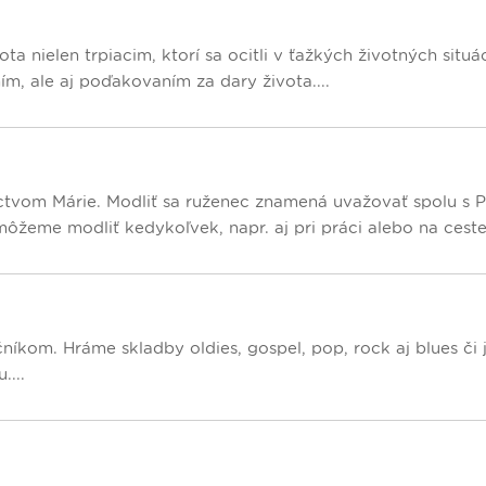
a nielen trpiacim, ktorí sa ocitli v ťažkých životných situá
, ale aj poďakovaním za dary života....
íctvom Márie. Modliť sa ruženec znamená uvažovať spolu s 
žeme modliť kedykoľvek, napr. aj pri práci alebo na ceste.
kom. Hráme skladby oldies, gospel, pop, rock aj blues či j
....