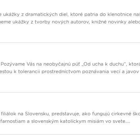
ukážky z dramatických diel, ktoré patria do klenotnice naš
neme ukážky z tvorby nových autorov, knižné novinky aleb
. Pozývame Vás na neobyčajnú púť „Od ucha k duchu“, ktorá
stou k tolerancii prostredníctvom poznávania vecí a javov
 filiálok na Slovensku, predstavuje, ako fungujú cirkevné šk
 farnostiam a slovenským katolíckym misiám vo svete....