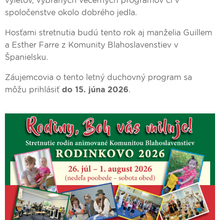
výletov, vybraných večerných programov či v
spoločenstve okolo dobrého jedla.
Hosťami stretnutia budú tento rok aj manželia Guillem
a Esther Farre z Komunity Blahoslavenstiev v
Španielsku.
Záujemcovia o tento letný duchovný program sa
môžu prihlásiť
do 15. júna 2026
.