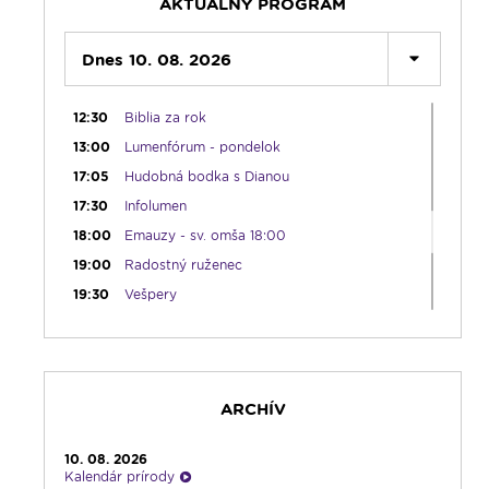
AKTUÁLNY PROGRAM
11:00
Príhovory Mons. Jozefa Haľka
12:00
Dnes 10. 08. 2026
Modlitba Anjel Pána + zamyslenie
12:10
Hudobný aperitív
12:30
Biblia za rok
13:00
Lumenfórum - pondelok
17:05
Hudobná bodka s Dianou
17:30
Infolumen
18:00
Emauzy - sv. omša 18:00
19:00
Radostný ruženec
19:30
Vešpery
19:45
Rádio Vatikán - SK
20:00
Rozprávka na dobrú noc
20:10
Gaučing
ARCHÍV
21:10
Spoznávame Bibliu
21:30
Album týždňa s Imrom Šimigom
10. 08. 2026
21:45
Oldies s Ernie Murínom
Kalendár prírody