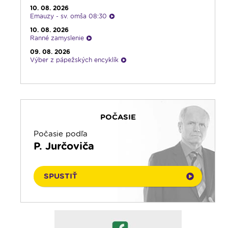
22:00
Počúvaj srdcom
10. 08. 2026
Emauzy - sv. omša 08:30
23:00
Čítanie na pokračovanie + repríza
zamyslenia zo 6:30
10. 08. 2026
Ranné zamyslenie
23:30
Infolumen - repríza
09. 08. 2026
Výber z pápežských encyklík
09. 08. 2026
Vyznania
09. 08. 2026
Svetlo nádeje
POČASIE
09. 08. 2026
Piesne na želanie
Počasie podľa
09. 08. 2026
P. Jurčoviča
Infolumen
09. 08. 2026
Emauzy - sv. omša 18:00
SPUSTIŤ
09. 08. 2026
Rádio Vatikán - SK