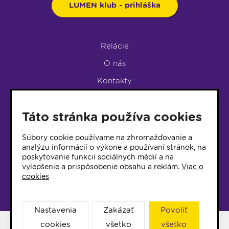
LUMEN klub - prihláška
Relácie
O nás
Kontakty
Podpora rádia
Táto stránka používa cookies
LUMEN KLUB
LUMEN KLUB PRIHLÁŠKA
Súbory cookie používame na zhromažďovanie a
analýzu informácií o výkone a používaní stránok, na
poskytovanie funkcií sociálnych médií a na
© 2017 Rádio Lumen, Všetky práva vyhradené
vylepšenie a prispôsobenie obsahu a reklám.
Viac o
cookies
Správca webu
Nastavenia
Zakázať
Povoliť
cookies
všetko
všetko