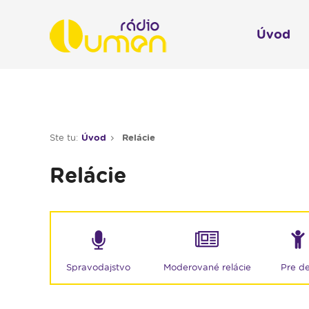
Úvod
Infol
Spravodajstvo
Rádio 
Ste tu:
Úvod
Relácie
Moderované relácie
Relácie
Pre deti
Hudobné relácie
Piesne na želanie
Rubriky
Moderované relácie
Spravodajstvo
Pre de
Modlitba