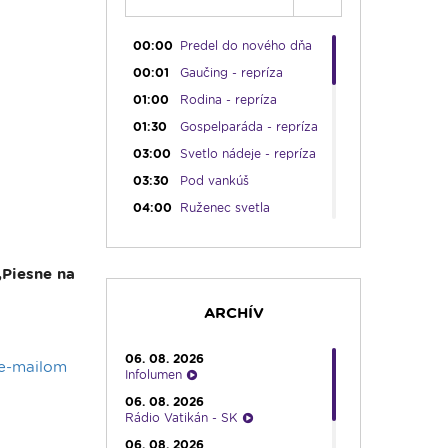
00:00
Predel do nového dňa
00:01
Gaučing - repríza
01:00
Rodina - repríza
01:30
Gospelparáda - repríza
03:00
Svetlo nádeje - repríza
03:30
Pod vankúš
04:00
Ruženec svetla
04:25
Čítanie na pokračovanie
- repríza
„Piesne na
04:50
Deň s modlitbou
05:00
Rádio Vatikán - CZ
ARCHÍV
05:15
Rádio Vatikán - SK
(repríza)
06. 08. 2026
 e-mailom
05:30
Litánie k Božskému
Infolumen
srdcu
06. 08. 2026
05:45
Ranné chvály
Rádio Vatikán - SK
06:00
Lumenáda - štvrtok (I.)
06. 08. 2026