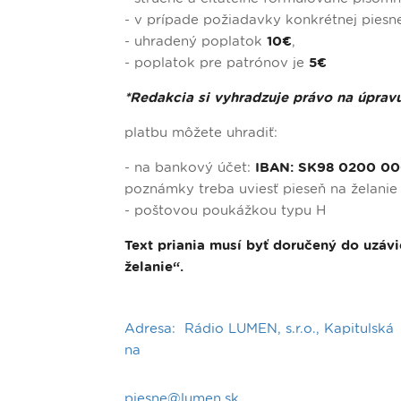
- v prípade požiadavky konkrétnej piesn
- uhradený poplatok
10€
,
- poplatok pre patrónov je
5€
*Redakcia si vyhradzuje právo na úpravu
platbu môžete uhradiť:
- na bankový účet:
IBAN: SK98 0200 000
poznámky treba uviesť pieseň na želani
- poštovou poukážkou typu H
Text priania musí byť doručený do uzávi
želanie“.
Adresa: Rádio LUMEN, s.r.o., Kapitulská 
na
piesne@lumen.sk