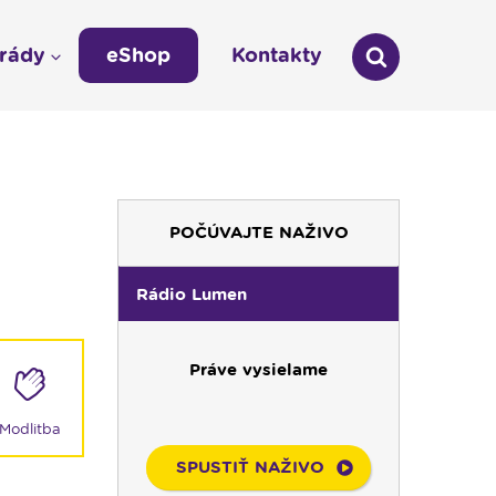
arády
eShop
Kontakty
áda
Technická odstávka vysielania
LÁŠKA
Zmena času na zimný 03:00 -- 02:00
umen
POČÚVAJTE NAŽIVO
údajov
Rádio Lumen
Práve vysielame
Modlitba
SPUSTIŤ NAŽIVO