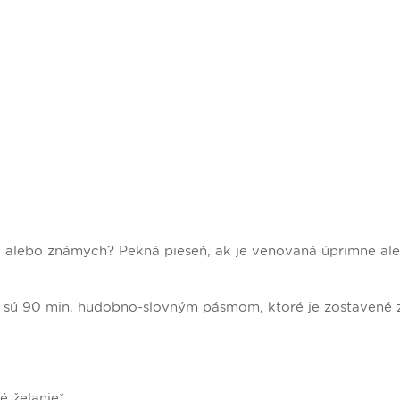
ľov alebo známych? Pekná pieseň, ak je venovaná úprimne al
sú 90 min. hudobno-slovným pásmom, ktoré je zostavené z
é želanie*