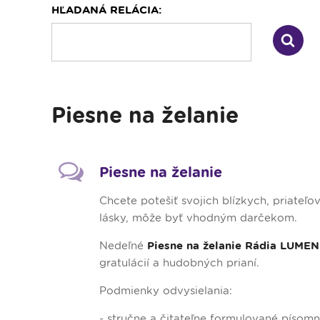
HĽADANÁ RELÁCIA:
Dopravný servis
Piesne na želanie
Piesne na želanie
Chcete potešiť svojich blízkych, priate
lásky, môže byť vhodným darčekom.
Nedeľné
Piesne na želanie Rádia LUMEN
gratulácií a hudobných prianí.
Podmienky odvysielania:
- stručne a čitateľne formulované písomn