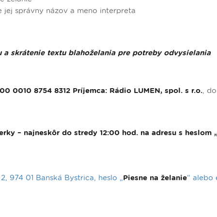
e jej správny názov a meno interpreta
 a skrátenie textu blahoželania pre potreby odvysielania
0 0010 8754 8312 Príjemca: Rádio LUMEN, spol. s r.o.
, do
e
erky – najneskôr do stredy 12:00 hod. na adresu s heslom 
2, 974 01 Banská Bystrica, heslo „
Piesne na želanie
“ alebo