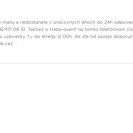
 e-mailu a nedostanete v pracovných dňoch do 24h odpoveď
/471 08 10. Taktiež si treba overiť na tomto telefónnom čís
u uzávierky, t.j. do stredy 12.00h. Ak ste list poslali doporu
sla cez
.