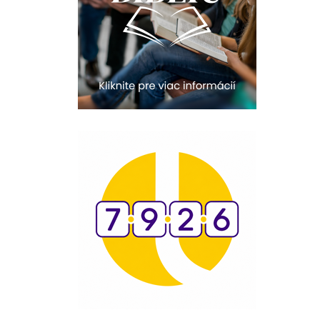
20:10
História a my
21:10
Spoznávame Bibliu
21:30
Gospelparáda
23:00
Čítanie na pokračovanie
+ repríza zamyslenia zo
6:30
23:30
Infolumen - repríza