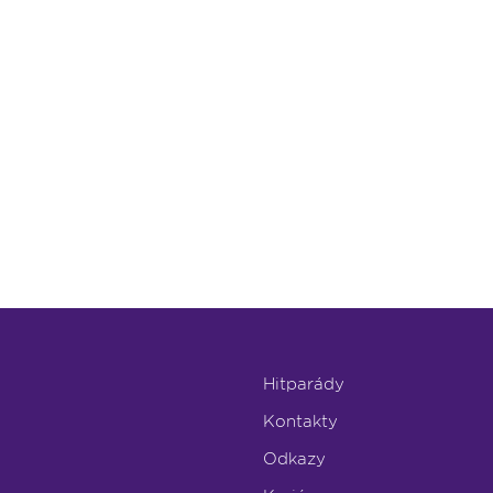
Hitparády
Kontakty
Odkazy