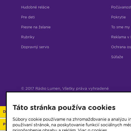
Hudobné relácie
Počúvanos
Pre deti
Pokrytie
Piesne na želanie
To sme my
Rubriky
Reklama v 
Dopravný servis
Ochrana os
Súťaže
© 2017 Rádio Lumen, Všetky práva vyhradené
Správca webu
Táto stránka používa cookies
Darujte 2%
Súbory cookie používame na zhromažďovanie a analýzu in
Podporte vaše rádio
používaní stránok, na poskytovanie funkcií sociálnych méd
prispôsobenie obsahu a reklám.
Viac o cookies