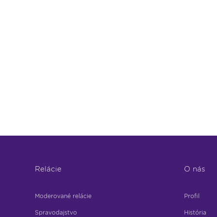
Relácie
O nás
Moderované relácie
Profil
Spravodajstvo
História