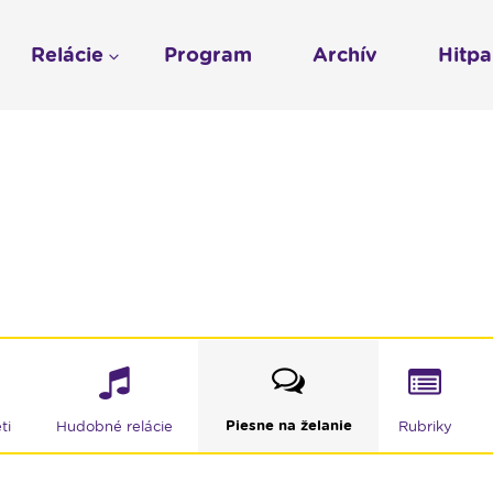
Relácie
Program
Archív
Hitp
Profil
História
To sme my
LUMEN KLUB
Gospelpar
umen
Rádio Vatikán - SK
LUMEN KLUB PRIH
Vatikán - CZ
Kresťanské noviny
Reklama v Rádiu L
Ochrana osobných 
Piesne na želanie
ti
Hudobné relácie
Rubriky