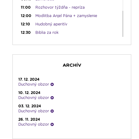
11:00
Rozhovor týždňa - repríza
12:00
Modlitba Anjel Pána + zamyslenie
12:10
Hudobný aperitív
12:30
Biblia za rok
13:00
Lumenfórum
16:30
Pútnický víkend
17:30
Infolumen
ARCHÍV
18:00
Emauzy - sv. omša 18:00
19:00
Bolestný ruženec
17. 12. 2024
19:30
Vešpery
Duchovný obzor
19:45
Rádio Vatikán - SK
10. 12. 2024
Duchovný obzor
20:00
Rozprávka na dobrú noc
03. 12. 2024
20:10
Večera u Slováka
Duchovný obzor
20:40
Jazzový klub s Robom Raganom
26. 11. 2024
Duchovný obzor
21:10
Spoznávame Bibliu
19. 11. 2024
21:30
Rozhlasová hra o sv. Martinovi
Duchovný obzor