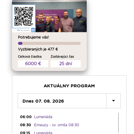
00:00
Predel do nového dňa
00:01
Vitaj doma, rodina! - repríza
Potrebujeme vás!
01:00
Karmel - repríza
02:30
Slovo povzbudenia - repríza
Vyzbieraných je 477 €
03:30
Sonda do života cirkvi; Spoločenský
Celková čiastka
Zostávajúci čas
komentár - reprízy
6000 €
25 dní
04:00
Bolestný ruženec
04:25
Čítanie na pokračovanie - repríza
04:50
Deň s modlitbou
AKTUÁLNY PROGRAM
05:15
Rádio Vatikán - SK (repríza)
05:30
Dnes 07. 08. 2026
Choďte a hlásajte
05:45
Ranné chvály
06:00
Lumenáda
08:30
Emauzy - sv. omša 08:30
09:15
Lumenáda