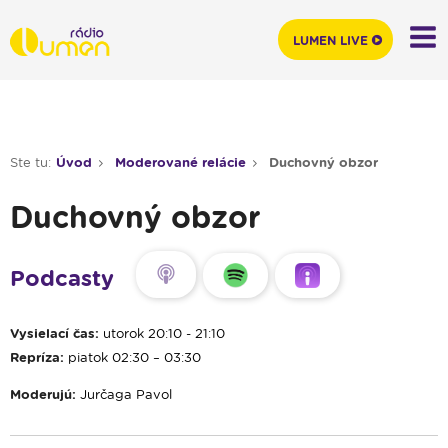
LUMEN LIVE
Ste tu:
Úvod
Moderované relácie
Duchovný obzor
Duchovný obzor
Podcasty
Vysielací čas:
utorok 20:10 - 21:10
Repríza:
piatok 02:30 – 03:30
Moderujú:
Jurčaga Pavol