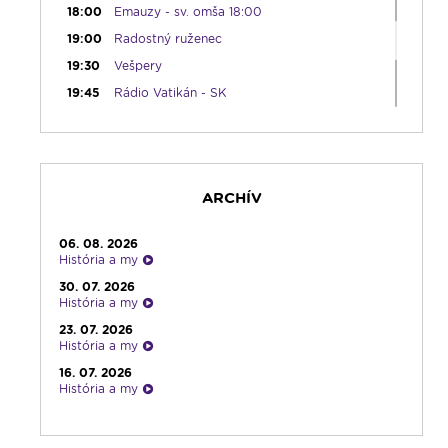
18:00
Emauzy - sv. omša 18:00
19:00
Radostný ruženec
19:30
Vešpery
19:45
Rádio Vatikán - SK
20:00
Rozprávka na dobrú noc
20:10
Gaučing
21:10
Spoznávame Bibliu
ARCHÍV
21:30
Album týždňa s Imrom Šimigom
21:45
Oldies s Ernie Murínom
06. 08. 2026
22:00
Počúvaj srdcom
História a my
23:00
Čítanie na pokračovanie + repríza
30. 07. 2026
zamyslenia zo 6:30
História a my
23:30
Infolumen - repríza
23. 07. 2026
História a my
16. 07. 2026
História a my
09. 07. 2026
História a my