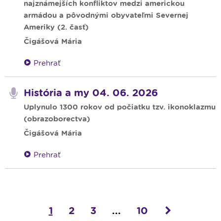
najznámejších konfliktov medzi americkou
armádou a pôvodnými obyvateľmi Severnej
Ameriky (2. časť)
Čigášová Mária
Prehrať
História a my 04. 06. 2026
Uplynulo 1300 rokov od počiatku tzv. ikonoklazmu
(obrazoborectva)
Čigášová Mária
Prehrať
1
2
3
...
10