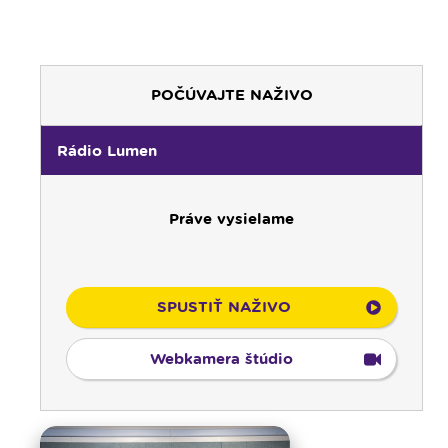
POČÚVAJTE NAŽIVO
Rádio Lumen
Práve vysielame
SPUSTIŤ NAŽIVO
00:00
Predel do nového dňa
00:01
Rozhlasová hra - repriza
Webkamera štúdio
01:00
Zaostrené - repríza
02:00
Odborník na linke - repríza
03:00
Kláštory a rehoľný život - repríza