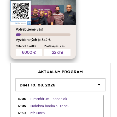
03:30
Pod vankúš
04:00
Radostný ruženec
04:25
Ďalekohľad - repríza zo soboty
04:50
Deň s modlitbou
05:15
Rádio Vatikán - SK (repríza)
Potrebujeme vás!
05:30
Litánie loretánske
Vyzbieraných je 542 €
05:45
Ranné chvály
Celková čiastka
Zostávajúci čas
06:00
Lumenáda - pondelok (I.)
6000 €
22 dní
08:30
Emauzy - sv. omša 08:30
09:15
Lumenáda - pondelok (II.)
11:00
Príhovory Mons. Jozefa Haľka
AKTUÁLNY PROGRAM
12:00
Modlitba Anjel Pána + zamyslenie
12:10
Dnes 10. 08. 2026
Hudobný aperitív
12:30
Biblia za rok
13:00
Lumenfórum - pondelok
17:05
Hudobná bodka s Dianou
17:30
Infolumen