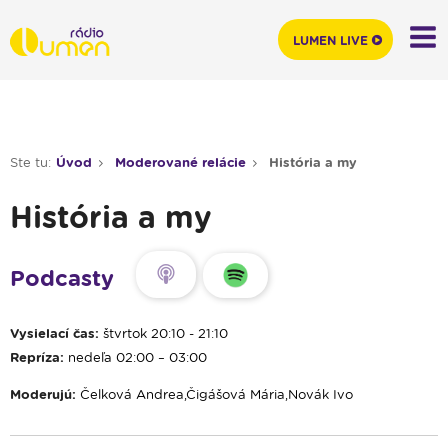
LUMEN LIVE
Ste tu:
Úvod
Moderované relácie
História a my
História a my
Podcasty
Vysielací čas:
štvrtok 20:10 - 21:10
Repríza:
nedeľa 02:00 – 03:00
Moderujú:
Čelková Andrea,Čigášová Mária,Novák Ivo