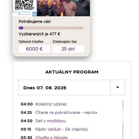
Potrebujeme vás!
Vyzbieraných je 477 €
Celková čiastka
Zostávajúci čas
6000 €
25 dní
00:00
Predel do nového dňa
00:01
Vitaj doma, rodina! - repríza
AKTUÁLNY PROGRAM
01:00
Karmel - repríza
02:30
Slovo povzbudenia - repríza
Dnes 07. 08. 2026
03:30
Sonda do života cirkvi; Spoločenský
komentár - reprízy
04:00
Bolestný ruženec
04:25
Čítanie na pokračovanie - repríza
04:50
Deň s modlitbou
05:15
Rádio Vatikán - SK (repríza)
05:30
Choďte a hlásajte