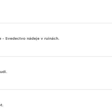
e - Svedectvo nádeje v ruinách.
udí.
t.