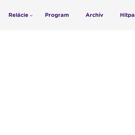
Relácie
Program
Archív
Hitp
Profil
História
To sme my
LUMEN KLUB
Gospelpar
umen
Rádio Vatikán - SK
LUMEN KLUB PRIH
Vatikán - CZ
Kresťanské noviny
Reklama v Rádiu L
Ochrana osobných 