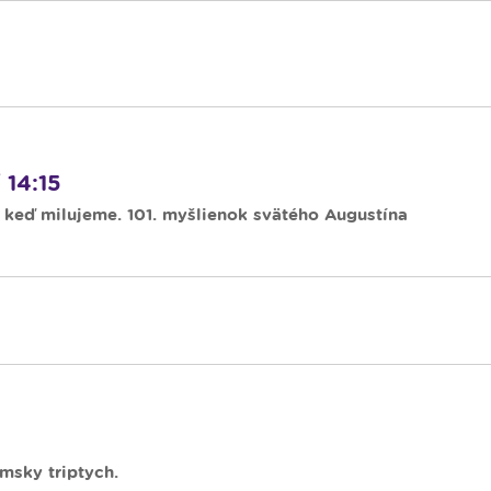
 14:15
, keď milujeme. 101. myšlienok svätého Augustína
ímsky triptych.