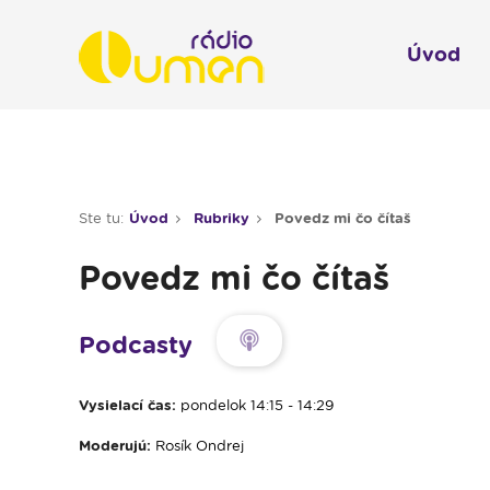
Úvod
Infol
Spravodajstvo
Rádio 
Ste tu:
Úvod
Rubriky
Povedz mi čo čítaš
Moderované relácie
Povedz mi čo čítaš
Pre deti
Hudobné relácie
Podcasty
Piesne na želanie
Vysielací čas:
pondelok 14:15 - 14:29
Rubriky
Moderujú:
Rosík Ondrej
Modlitba