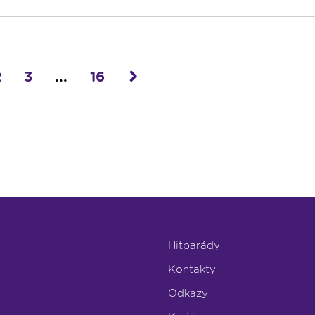
2
3
...
16
Hitparády
Kontakty
Odkazy