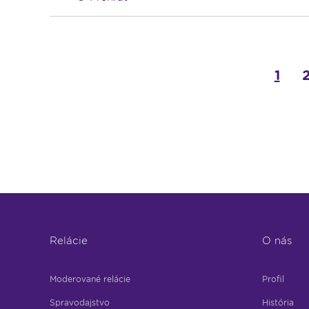
1
Relácie
O nás
Moderované relácie
Profil
Spravodajstvo
História