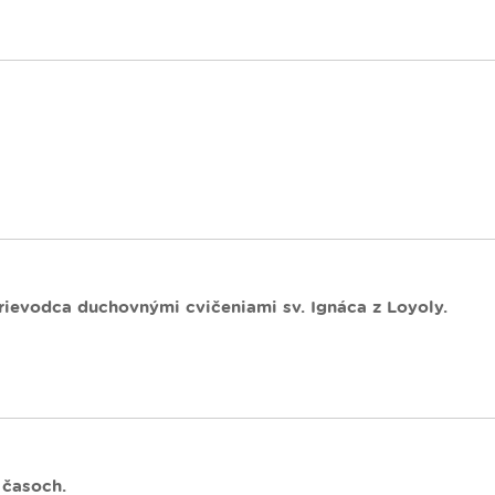
a
ievodca duchovnými cvičeniami sv. Ignáca z Loyoly.
 časoch.