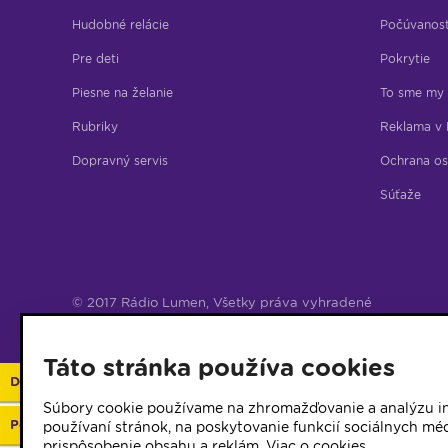
Hudobné relácie
Počúvanos
Pre deti
Pokrytie
Piesne na želanie
To sme my
Rubriky
Reklama v 
Dopravný servis
Ochrana os
Súťaže
© 2017 Rádio Lumen, Všetky práva vyhradené
Správca webu
Táto stránka používa cookies
Darujte 2%
Súbory cookie používame na zhromažďovanie a analýzu in
Podporte vaše rádio
používaní stránok, na poskytovanie funkcií sociálnych méd
prispôsobenie obsahu a reklám.
Viac o cookies