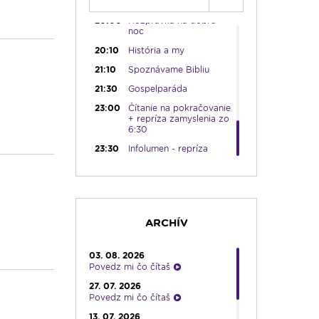
19:45
Rádio Vatikán - SK
20:00
Rozprávka na dobrú
noc
20:10
História a my
21:10
Spoznávame Bibliu
21:30
Gospelparáda
23:00
Čítanie na pokračovanie
+ repríza zamyslenia zo
6:30
23:30
Infolumen - repríza
ARCHÍV
03. 08. 2026
Povedz mi čo čítaš
27. 07. 2026
Povedz mi čo čítaš
13. 07. 2026