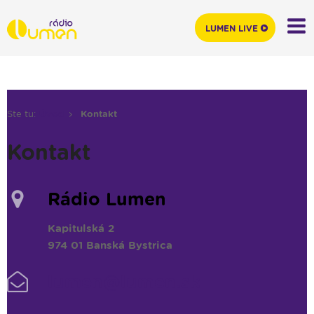
LUMEN LIVE
Ste tu:
Úvod
Kontakt
Kontakt
Rádio Lumen
Kapitulská 2
974 01 Banská Bystrica
lumen@lumen.sk