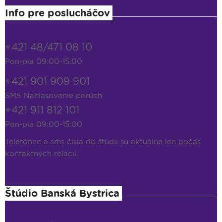
Info pre poslucháčov
+421 48/471 08 10
Pon-pia 09:00-15:00
+421 901 909 901
SMS Nahlasovanie porúch
+421 911 812 101
Pon-pia 09:00-15:00
Telefónne a sms čísla do štúdií sú aktuálne len počas
kontaktných relácií.
Štúdio Banská Bystrica