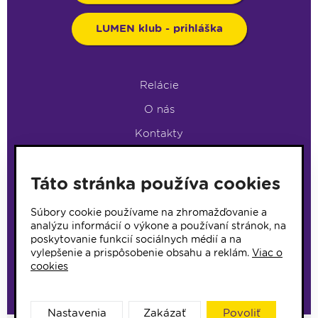
LUMEN klub - prihláška
Relácie
O nás
Kontakty
Podpora rádia
Táto stránka používa cookies
LUMEN KLUB
LUMEN KLUB PRIHLÁŠKA
Súbory cookie používame na zhromažďovanie a
analýzu informácií o výkone a používaní stránok, na
poskytovanie funkcií sociálnych médií a na
© 2017 Rádio Lumen, Všetky práva vyhradené
vylepšenie a prispôsobenie obsahu a reklám.
Viac o
cookies
Správca webu
Nastavenia
Zakázať
Povoliť