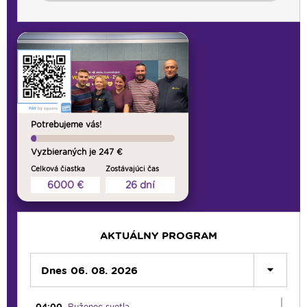
Potrebujeme vás!
Vyzbieraných je 247 €
Celková čiastka
Zostávajúci čas
6000 €
26 dní
00:00
Predel do nového dňa
00:01
Gaučing - repríza
01:00
Rodina - repríza
AKTUÁLNY PROGRAM
01:30
Gospelparáda - repríza
03:00
Dnes 06. 08. 2026
Svetlo nádeje - repríza
03:30
Pod vankúš
04:00
Ruženec svetla