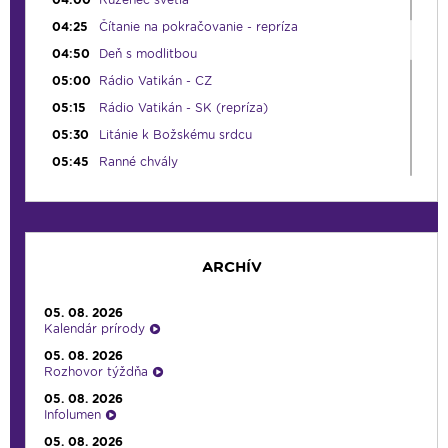
04:25
Čítanie na pokračovanie - repríza
04:50
Deň s modlitbou
05:00
Rádio Vatikán - CZ
05:15
Rádio Vatikán - SK (repríza)
05:30
Litánie k Božskému srdcu
05:45
Ranné chvály
06:00
Lumenáda - štvrtok (I.)
08:30
Emauzy - sv. omša 08:30
09:15
Lumenáda - štvrtok (II.)
ARCHÍV
11:10
Kvietky sv. Františka
12:00
Modlitba Anjel Pána + zamyslenie
05. 08. 2026
12:10
Hudobný aperitív
Kalendár prírody
12:30
Biblia za rok
05. 08. 2026
Rozhovor týždňa
13:00
Lumenfórum - štvrtok
05. 08. 2026
17:05
Hudobná bodka s Dianou
Infolumen
17:30
Infolumen
05. 08. 2026