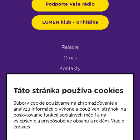
Podporte Vaše rádio
LUMEN klub - prihláška
Relácie
O nás
Kontakty
Podpora rádia
Táto stránka používa cookies
LUMEN KLUB
LUMEN KLUB PRIHLÁŠKA
Súbory cookie používame na zhromažďovanie a
analýzu informácií o výkone a používaní stránok, na
poskytovanie funkcií sociálnych médií a na
© 2017 Rádio Lumen, Všetky práva vyhradené
vylepšenie a prispôsobenie obsahu a reklám.
Viac o
cookies
Správca webu