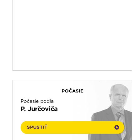
21:30
Rozhlasová hra o sv. Martinovi
23:00
Čítanie na pokračovanie + repríza
zamyslenia zo 6:30
23:30
Infolumen - repríza
POČASIE
Počasie podľa
P. Jurčoviča
SPUSTIŤ