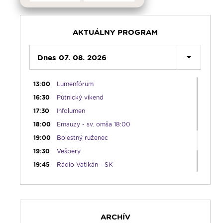
08:30
Emauzy - sv. omša 08:30
09:15
Lumenáda
11:00
Rozhovor týždňa - repríza
AKTUÁLNY PROGRAM
12:00
Modlitba Anjel Pána + zamyslenie
12:10
Dnes 07. 08. 2026
Hudobný aperitív
12:30
Biblia za rok
13:00
Lumenfórum
16:30
Pútnický víkend
17:30
Infolumen
18:00
Emauzy - sv. omša 18:00
19:00
Bolestný ruženec
19:30
Vešpery
19:45
Rádio Vatikán - SK
20:00
Rozprávka na dobrú noc
20:10
Večera u Slováka
20:40
Jazzový klub s Robom Raganom
ARCHÍV
21:10
Spoznávame Bibliu