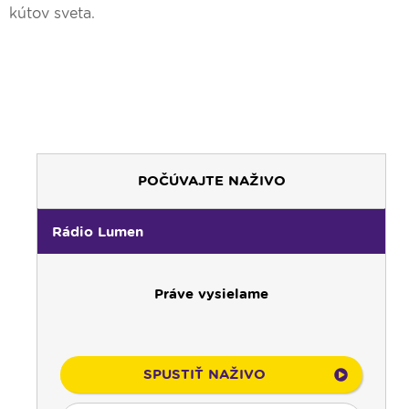
kútov sveta.
POČÚVAJTE NAŽIVO
Rádio Lumen
Práve vysielame
SPUSTIŤ NAŽIVO
00:00
Predel do nového dňa