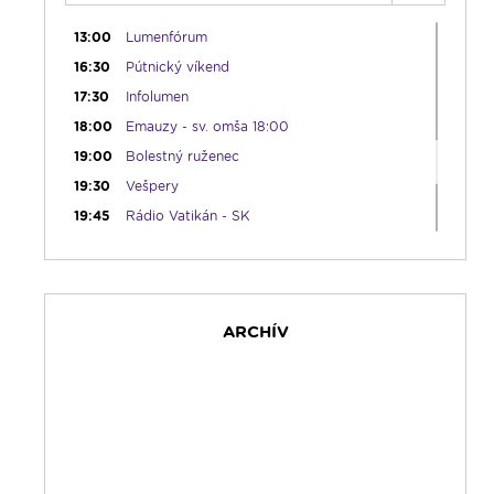
12:30
Biblia za rok
13:00
Lumenfórum
16:30
Pútnický víkend
17:30
Infolumen
18:00
Emauzy - sv. omša 18:00
19:00
Bolestný ruženec
19:30
Vešpery
19:45
Rádio Vatikán - SK
20:00
Rozprávka na dobrú noc
20:10
Večera u Slováka
20:40
Jazzový klub s Robom Raganom
ARCHÍV
21:10
Spoznávame Bibliu
21:30
Rozhlasová hra o sv. Martinovi
23:00
Čítanie na pokračovanie + repríza
zamyslenia zo 6:30
23:30
Infolumen - repríza