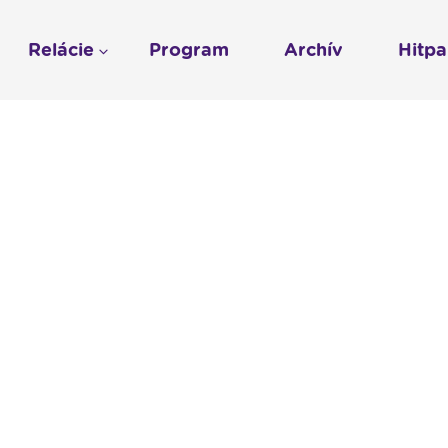
Relácie
Program
Archív
Hitp
Profil
História
To sme my
LUMEN KLUB
Gospelpar
umen
Rádio Vatikán - SK
LUMEN KLUB PRIH
Vatikán - CZ
Kresťanské noviny
Reklama v Rádiu L
Ochrana osobných 