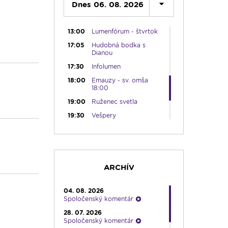
12:10
Dnes 06. 08. 2026
Hudobný aperitív
12:30
Biblia za rok
13:00
Lumenfórum - štvrtok
17:05
Hudobná bodka s
Dianou
17:30
Infolumen
18:00
Emauzy - sv. omša
18:00
19:00
Ruženec svetla
19:30
Vešpery
19:45
Rádio Vatikán - SK
20:00
Rozprávka na dobrú
noc
20:10
História a my
ARCHÍV
21:10
Spoznávame Bibliu
04. 08. 2026
21:30
Gospelparáda
Spoločenský komentár
23:00
Čítanie na pokračovanie
28. 07. 2026
+ repríza zamyslenia zo
Spoločenský komentár
6:30