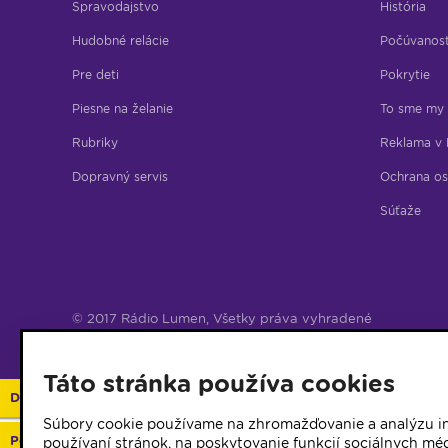
Spravodajstvo
História
Hudobné relácie
Počúvanos
Pre deti
Pokrytie
Piesne na želanie
To sme my
Rubriky
Reklama v 
Dopravný servis
Ochrana os
Súťaže
© 2017 Rádio Lumen, Všetky práva vyhradené
Správca webu
Táto stránka používa cookies
Darujte 2%
Súbory cookie používame na zhromažďovanie a analýzu in
Podporte vaše rádio
používaní stránok, na poskytovanie funkcií sociálnych méd