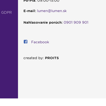
Po-Pia:
09:00-15:00
E-mail:
lumen@lumen.sk
- GDPR
Nahlasovanie porúch:
0901 909 901
Facebook
created by:
PROITS