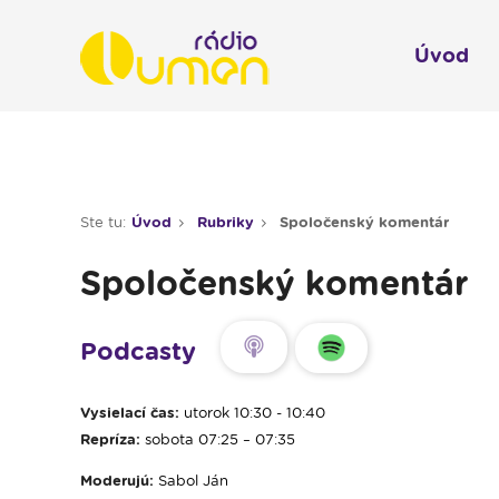
Úvod
Infol
Spravodajstvo
Rádio 
Ste tu:
Úvod
Rubriky
Spoločenský komentár
Moderované relácie
Spoločenský komentár
Pre deti
Hudobné relácie
Podcasty
Piesne na želanie
Vysielací čas:
utorok 10:30 - 10:40
Rubriky
Repríza:
sobota 07:25 – 07:35
Modlitba
Moderujú:
Sabol Ján