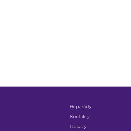
Hitparády
Kontakty
Odkazy