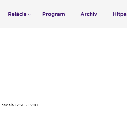
Relácie
Program
Archív
Hitp
Profil
História
To sme my
LUMEN KLUB
Gospelpar
umen
Rádio Vatikán - SK
LUMEN KLUB PRIH
Vatikán - CZ
Kresťanské noviny
Reklama v Rádiu L
Ochrana osobných 
,nedeľa 12:30 - 13:00