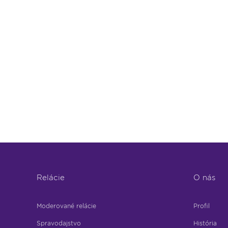
Relácie
O nás
Moderované relácie
Profil
Spravodajstvo
História