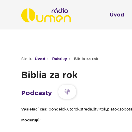
Úvod
Infol
Spravodajstvo
Rádio 
Ste tu:
Úvod
Rubriky
Biblia za rok
Moderované relácie
Biblia za rok
Pre deti
Hudobné relácie
Podcasty
Piesne na želanie
Vysielací čas:
pondelok,utorok,streda,štvrtok,piatok,sobota
Rubriky
Moderujú:
Modlitba