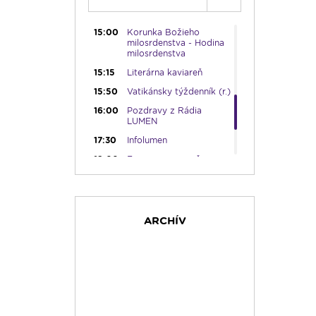
14:00
Vyznania - repríza
15:00
Korunka Božieho
milosrdenstva - Hodina
milosrdenstva
15:15
Literárna kaviareň
15:50
Vatikánsky týždenník (r.)
16:00
Pozdravy z Rádia
LUMEN
17:30
Infolumen
18:00
Emauzy - sv. omša
18:00
19:00
Ruženec pre Slovensko
19:45
Rádio Vatikán - SK
ARCHÍV
20:00
Vešpery
20:15
Od ucha k duchu
21:45
Karmel - repríza
23:15
Pod vankúš
23:30
Infolumen - repríza