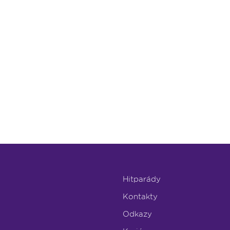
Hitparády
Kontakty
Odkazy