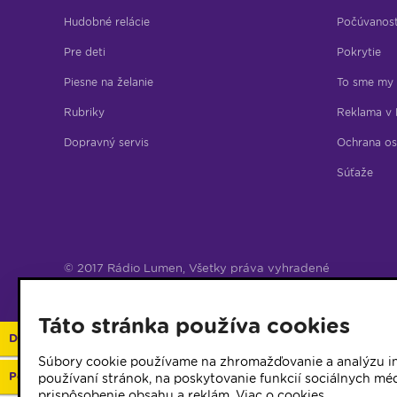
Hudobné relácie
Počúvanos
Pre deti
Pokrytie
Piesne na želanie
To sme my
Rubriky
Reklama v 
Dopravný servis
Ochrana os
Súťaže
© 2017 Rádio Lumen, Všetky práva vyhradené
Správca webu
Táto stránka používa cookies
Darujte 2%
Súbory cookie používame na zhromažďovanie a analýzu in
Podporte vaše rádio
používaní stránok, na poskytovanie funkcií sociálnych méd
prispôsobenie obsahu a reklám.
Viac o cookies