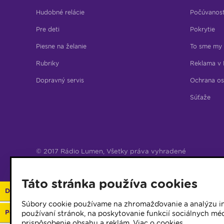
Hudobné relácie
Počúvanos
Pre deti
Pokrytie
Piesne na želanie
To sme my
Rubriky
Reklama v 
Dopravný servis
Ochrana os
Súťaže
© 2017 Rádio Lumen, Všetky práva vyhradené
Správca webu
Táto stránka používa cookies
Darujte 2%
Súbory cookie používame na zhromažďovanie a analýzu in
Podporte vaše rádio
používaní stránok, na poskytovanie funkcií sociálnych méd
prispôsobenie obsahu a reklám.
Viac o cookies