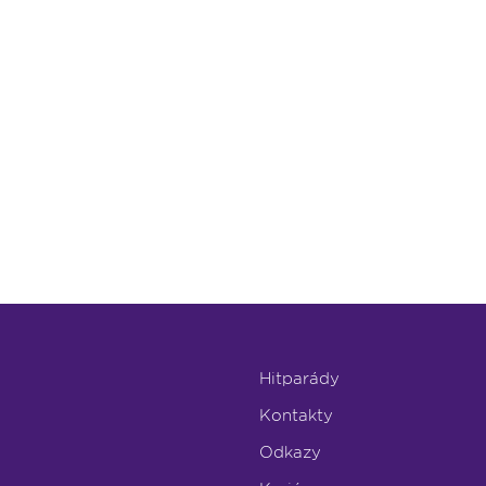
Hitparády
Kontakty
Odkazy