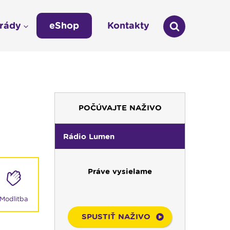
arády
eShop
Kontakty
áda
Technická odstávka vysielania
LÁŠKA
Zmena času na zimný 03:00 -- 02:00
umen
POČÚVAJTE NAŽIVO
údajov
Rádio Lumen
Práve vysielame
Modlitba
SPUSTIŤ NAŽIVO