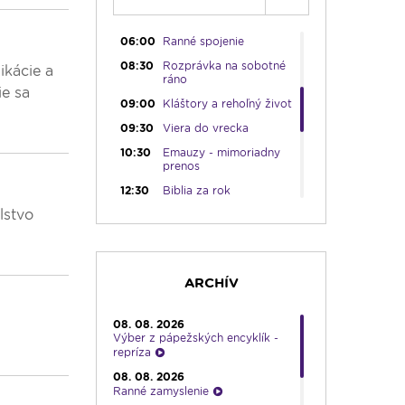
05:45
Ranné chvály
06:00
Ranné spojenie
08:30
Rozprávka na sobotné
ikácie a
ráno
ie sa
09:00
Kláštory a rehoľný život
09:30
Viera do vrecka
10:30
Emauzy - mimoriadny
prenos
12:30
Biblia za rok
lstvo
13:00
Na úsmev a zamyslenie
14:00
Vyznania - repríza
15:00
Korunka Božieho
milosrdenstva - Hodina
ARCHÍV
milosrdenstva
15:15
Literárna kaviareň
08. 08. 2026
Výber z pápežských encyklík -
15:50
Vatikánsky týždenník (r.)
repríza
16:00
Pozdravy z Rádia
08. 08. 2026
LUMEN
Ranné zamyslenie
17:30
Infolumen