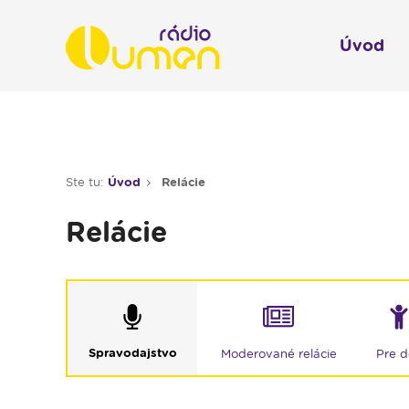
Úvod
Infol
Spravodajstvo
Rádio 
Ste tu:
Úvod
Relácie
Moderované relácie
Relácie
Pre deti
Hudobné relácie
Piesne na želanie
Rubriky
Spravodajstvo
Moderované relácie
Pre d
Modlitba