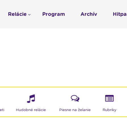
Relácie
Program
Archív
Hitp
Profil
História
To sme my
LUMEN KLUB
Gospelpar
umen
Rádio Vatikán - SK
LUMEN KLUB PRIH
Vatikán - CZ
Kresťanské noviny
Reklama v Rádiu L
Ochrana osobných 
eti
Hudobné relácie
Piesne na želanie
Rubriky