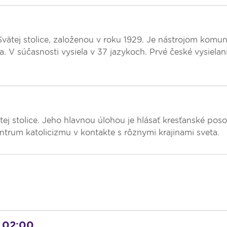
vätej stolice, založenou v roku 1929. Je nástrojom komun
a. V súčasnosti vysiela v 37 jazykoch. Prvé české vysielan
tej stolice. Jeho hlavnou úlohou je hlásať kresťanské poso
ntrum katolicizmu v kontakte s rôznymi krajinami sveta.
- 02:00