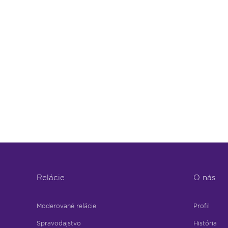
Relácie
O nás
Moderované relácie
Profil
Spravodajstvo
História