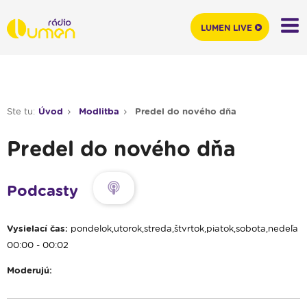
LUMEN LIVE
Ste tu:
Úvod
Modlitba
Predel do nového dňa
Predel do nového dňa
Podcasty
Vysielací čas:
pondelok,utorok,streda,štvrtok,piatok,sobota,nedeľa
00:00 - 00:02
Moderujú: