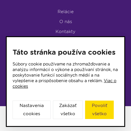
Relácie
O nás
Kontakty
Podpora rádia
Táto stránka používa cookies
LUMEN KLUB
LUMEN KLUB PRIHLÁŠKA
Súbory cookie používame na zhromažďovanie a
analýzu informácií o výkone a používaní stránok, na
poskytovanie funkcií sociálnych médií a na
© 2017 Rádio Lumen, Všetky práva vyhradené
vylepšenie a prispôsobenie obsahu a reklám.
Viac o
cookies
Správca webu
Nastavenia
Zakázať
Povoliť
cookies
všetko
všetko
Facebook