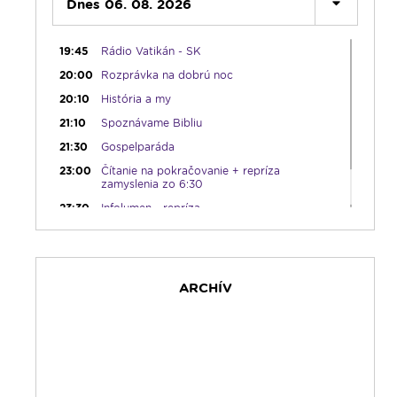
19:00
Dnes 06. 08. 2026
Ruženec svetla
19:30
Vešpery
19:45
Rádio Vatikán - SK
20:00
Rozprávka na dobrú noc
20:10
História a my
21:10
Spoznávame Bibliu
21:30
Gospelparáda
23:00
Čítanie na pokračovanie + repríza
zamyslenia zo 6:30
23:30
Infolumen - repríza
ARCHÍV