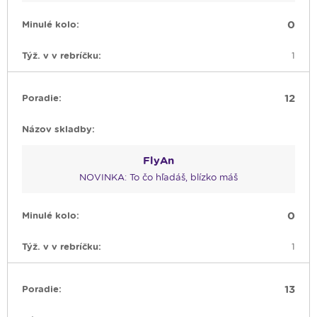
0
1
12
FlyAn
NOVINKA: To čo hľadáš, blízko máš
0
1
13