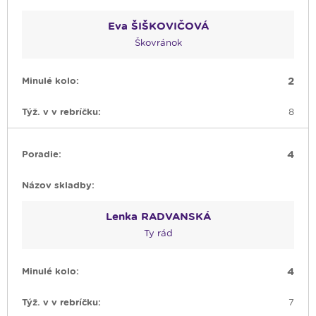
Eva ŠIŠKOVIČOVÁ
Škovránok
2
8
4
Lenka RADVANSKÁ
Ty rád
4
7