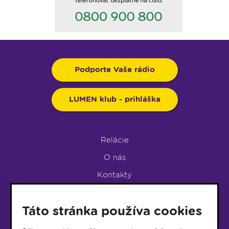
Podporte Vaše rádio
LUMEN klub - prihláška
Relácie
O nás
Kontakty
Podpora rádia
Táto stránka používa cookies
LUMEN KLUB
LUMEN KLUB PRIHLÁŠKA