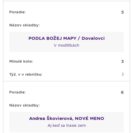
5
PODĽA BOŽEJ MAPY / Dovalovci
V modlitbách
3
3
6
Andrea Škovierová, NOVÉ MENO
Aj keď sa trasie zem