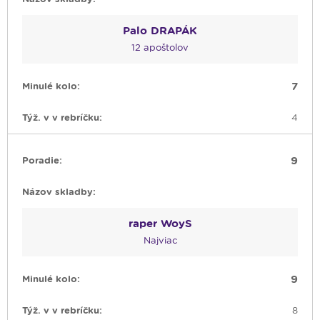
Palo DRAPÁK
12 apoštolov
7
4
9
raper WoyS
Najviac
9
8