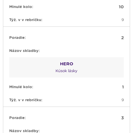
10
9
2
HERO
Kúsok lásky
1
9
3