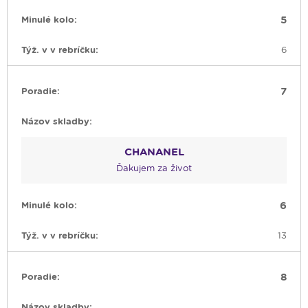
5
6
7
CHANANEL
Ďakujem za život
6
13
8