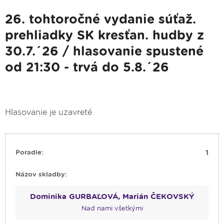
26. tohtoročné vydanie súťaž.
prehliadky SK kresťan. hudby z
30.7.´26 / hlasovanie spustené
od 21:30 - trvá do 5.8.´26
Hlasovanie je uzavreté
1
Dominika GURBAĽOVÁ, Marián ČEKOVSKÝ
Nad nami všetkými