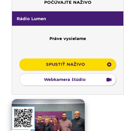
POČÚVAJTE NAŽIVO
Rádio Lumen
Práve vysielame
00:00
Predel do nového dňa
00:01
Gaučing - repríza
01:00
Rodina - repríza
SPUSTIŤ NAŽIVO
01:30
Gospelparáda - repríza
03:00
Svetlo nádeje - repríza
Webkamera štúdio
03:30
Pod vankúš
04:00
Ruženec svetla
04:25
Čítanie na pokračovanie - repríza
04:50
Deň s modlitbou
05:00
Rádio Vatikán - CZ
05:15
Rádio Vatikán - SK (repríza)
05:30
Litánie k Božskému srdcu