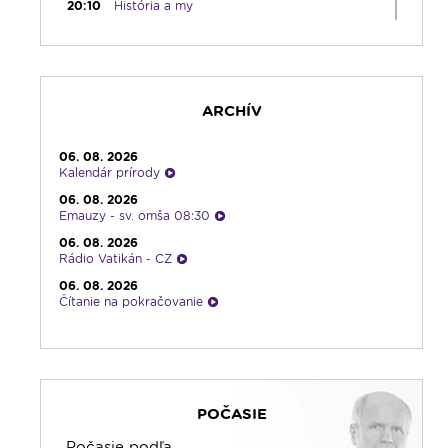
20:10
História a my
21:10
Spoznávame Bibliu
21:30
Gospelparáda
23:00
Čítanie na pokračovanie + repríza
zamyslenia zo 6:30
ARCHÍV
23:30
Infolumen - repríza
06. 08. 2026
Kalendár prírody
06. 08. 2026
Emauzy - sv. omša 08:30
06. 08. 2026
Rádio Vatikán - CZ
06. 08. 2026
Čítanie na pokračovanie
06. 08. 2026
Ranné zamyslenie
05. 08. 2026
Kalendár prírody
POČASIE
05. 08. 2026
Rozhovor týždňa
Počasie podľa