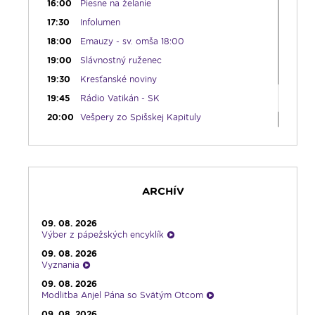
16:00
Piesne na želanie
17:30
Infolumen
18:00
Emauzy - sv. omša 18:00
19:00
Slávnostný ruženec
19:30
Kresťanské noviny
19:45
Rádio Vatikán - SK
20:00
Vešpery zo Spišskej Kapituly
20:30
Karmel
22:00
V sile slova
22:30
Pohoda s klasikou
ARCHÍV
23:30
Infolumen - repríza
09. 08. 2026
Výber z pápežských encyklík
09. 08. 2026
Vyznania
09. 08. 2026
Modlitba Anjel Pána so Svätým Otcom
09. 08. 2026