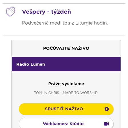
Vešpery - týždeň
Podvečerná modlitba z Liturgie hodín.
POČÚVAJTE NAŽIVO
Rádio Lumen
00:00
Predel do nového dňa
00:01
AI, tešíma! - repríza
Práve vysielame
00:30
Večera u Slováka - repríza
TOMLIN CHRIS - MADE TO WORSHIP
01:00
Pútnický víkend - repríza
02:00
História a my - repríza
SPUSTIŤ NAŽIVO
03:00
Pod vankúš
04:00
Slávnostný ruženec
Webkamera štúdio