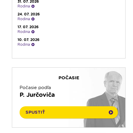
23:30
Infolumen - repríza
31. 07. 2026
Rodina
24. 07. 2026
Rodina
17. 07. 2026
Rodina
10. 07. 2026
Rodina
03. 07. 2026
Rodina
26. 06. 2026
Rodina
POČASIE
19. 06. 2026
Rodina
Počasie podľa
12. 06. 2026
P. Jurčoviča
Rodina
05. 06. 2026
Rodina
SPUSTIŤ
29. 05. 2026
Rodina