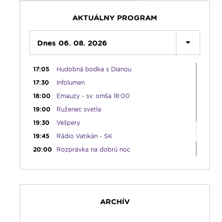
11:10
Kvietky sv. Františka
12:00
Modlitba Anjel Pána + zamyslenie
AKTUÁLNY PROGRAM
12:10
Hudobný aperitív
12:30
Dnes 06. 08. 2026
Biblia za rok
13:00
Lumenfórum - štvrtok
17:05
Hudobná bodka s Dianou
17:30
Infolumen
18:00
Emauzy - sv. omša 18:00
19:00
Ruženec svetla
19:30
Vešpery
19:45
Rádio Vatikán - SK
20:00
Rozprávka na dobrú noc
20:10
História a my
21:10
Spoznávame Bibliu
21:30
Gospelparáda
ARCHÍV
23:00
Čítanie na pokračovanie + repríza
zamyslenia zo 6:30