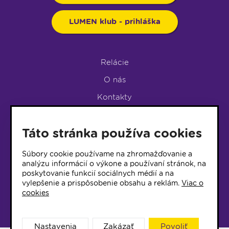
LUMEN klub - prihláška
Relácie
O nás
Kontakty
Podpora rádia
Táto stránka používa cookies
LUMEN KLUB
LUMEN KLUB PRIHLÁŠKA
Súbory cookie používame na zhromažďovanie a
analýzu informácií o výkone a používaní stránok, na
poskytovanie funkcií sociálnych médií a na
© 2017 Rádio Lumen, Všetky práva vyhradené
vylepšenie a prispôsobenie obsahu a reklám.
Viac o
cookies
Správca webu
Nastavenia
Zakázať
Povoliť