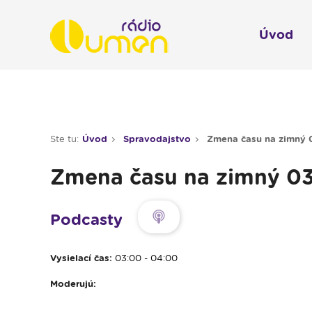
Úvod
Infol
Spravodajstvo
Rádio 
Ste tu:
Úvod
Spravodajstvo
Zmena času na zimný 0
Moderované relácie
Zmena času na zimný 03
Pre deti
Hudobné relácie
Podcasty
Piesne na želanie
Vysielací čas:
03:00 - 04:00
Rubriky
Moderujú:
Modlitba