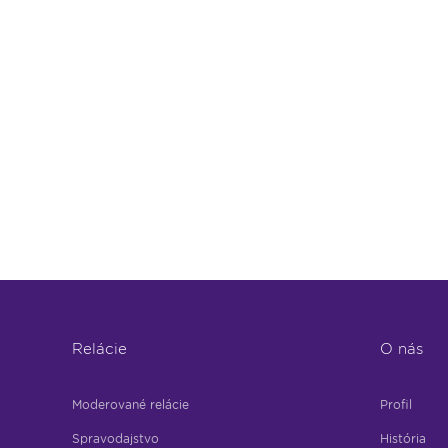
Relácie
O nás
Moderované relácie
Profil
Spravodajstvo
História