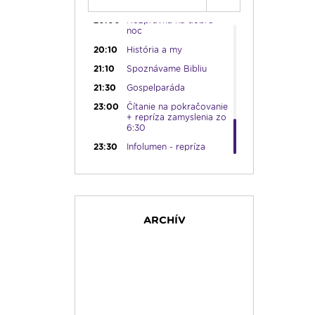
19:45
Rádio Vatikán - SK
20:00
Rozprávka na dobrú
noc
20:10
História a my
21:10
Spoznávame Bibliu
21:30
Gospelparáda
23:00
Čítanie na pokračovanie
+ repríza zamyslenia zo
6:30
23:30
Infolumen - repríza
ARCHÍV