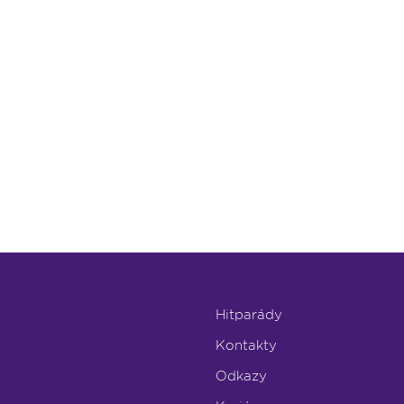
Hitparády
Kontakty
Odkazy