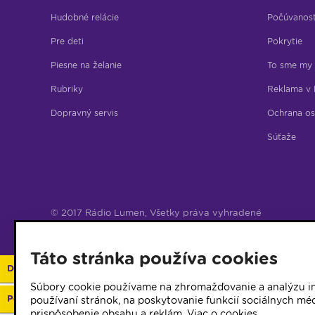
Hudobné relácie
Počúvanos
Pre deti
Pokrytie
Piesne na želanie
To sme my
Rubriky
Reklama v 
Dopravný servis
Ochrana os
Súťaže
© 2017 Rádio Lumen, Všetky práva vyhradené
Správca webu
Táto stránka používa cookies
Darujte 2%
Súbory cookie používame na zhromažďovanie a analýzu in
Podporte vaše rádio
používaní stránok, na poskytovanie funkcií sociálnych méd
prispôsobenie obsahu a reklám.
Viac o cookies