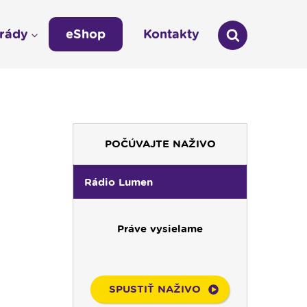
arády
eShop
Kontakty
áda
Technická odstávka vysielania
LÁŠKA
Zmena času na zimný 03:00 -- 02:00
umen
POČÚVAJTE NAŽIVO
údajov
Rádio Lumen
00:00
Predel do nového dňa
00:01
AI, tešíma! - repríza
Práve vysielame
00:30
Večera u Slováka -
repríza
01:00
Pútnický víkend -
repríza
SPUSTIŤ NAŽIVO
02:00
História a my - repríza