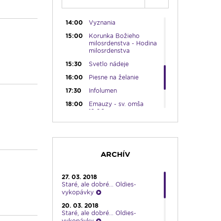
13:00
Rozhlasová hra
14:00
Vyznania
15:00
Korunka Božieho
milosrdenstva - Hodina
milosrdenstva
15:30
Svetlo nádeje
16:00
Piesne na želanie
17:30
Infolumen
18:00
Emauzy - sv. omša
18:00
19:00
Slávnostný ruženec
19:30
Kresťanské noviny
19:45
Rádio Vatikán - SK
ARCHÍV
20:00
Vešpery zo Spišskej
Kapituly
27. 03. 2018
Staré, ale dobré... Oldies-
20:30
Karmel
vykopávky
22:00
V sile slova
20. 03. 2018
22:30
Pohoda s klasikou
Staré, ale dobré... Oldies-
vykopávky