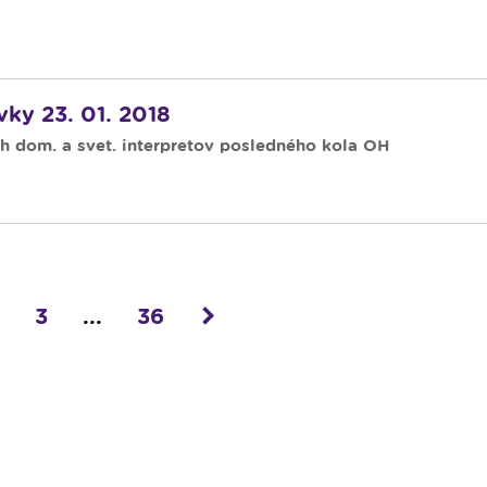
vky 23. 01. 2018
ch dom. a svet. interpretov posledného kola OH
3
...
36