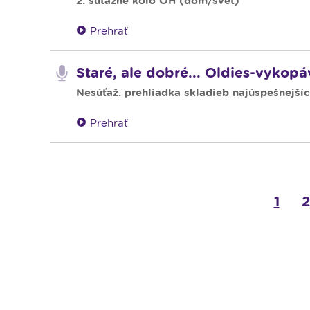
2. súťažné kolo OH (dom/svet)
Prehrať
Staré, ale dobré... Oldies-vykopá
Nesúťaž. prehliadka skladieb najúspešnejší
Prehrať
1
2