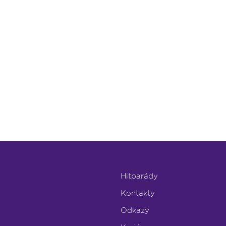
Hitparády
Kontakty
Odkazy