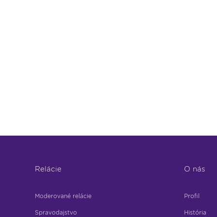
Relácie
O nás
Moderované relácie
Profil
Spravodajstvo
História