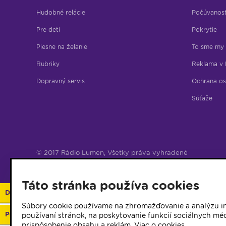
Hudobné relácie
Počúvanos
Pre deti
Pokrytie
Piesne na želanie
To sme my
Rubriky
Reklama v 
Dopravný servis
Ochrana os
Súťaže
© 2017 Rádio Lumen, Všetky práva vyhradené
Správca webu
Táto stránka používa cookies
Darujte 2%
Súbory cookie používame na zhromažďovanie a analýzu in
Podporte vaše rádio
používaní stránok, na poskytovanie funkcií sociálnych méd
prispôsobenie obsahu a reklám.
Viac o cookies