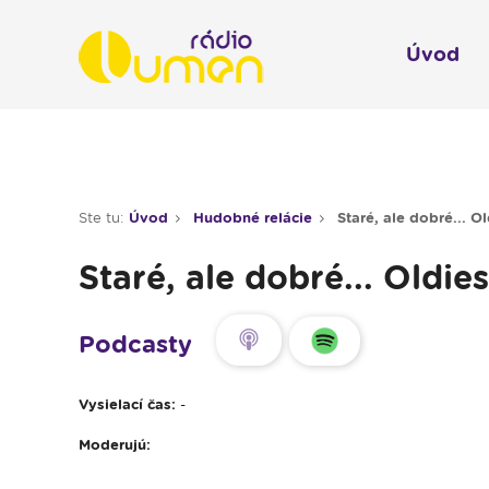
Úvod
Infol
Spravodajstvo
Rádio 
Ste tu:
Úvod
Hudobné relácie
Staré, ale dobré... 
Moderované relácie
Staré, ale dobré... Oldi
Pre deti
Hudobné relácie
Podcasty
Piesne na želanie
Vysielací čas:
-
Rubriky
Moderujú:
Modlitba