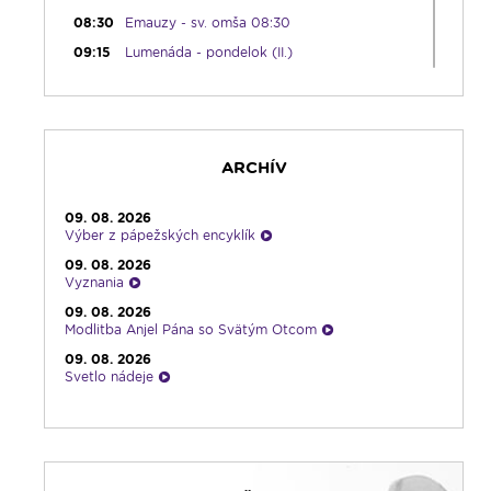
08:30
Emauzy - sv. omša 08:30
09:15
Lumenáda - pondelok (II.)
11:00
Príhovory Mons. Jozefa Haľka
12:00
Modlitba Anjel Pána + zamyslenie
12:10
Hudobný aperitív
ARCHÍV
12:30
Biblia za rok
13:00
Lumenfórum - pondelok
09. 08. 2026
17:05
Hudobná bodka s Dianou
Výber z pápežských encyklík
17:30
Infolumen
09. 08. 2026
Vyznania
18:00
Emauzy - sv. omša 18:00
09. 08. 2026
19:00
Radostný ruženec
Modlitba Anjel Pána so Svätým Otcom
19:30
Vešpery
09. 08. 2026
Svetlo nádeje
19:45
Rádio Vatikán - SK
09. 08. 2026
20:00
Rozprávka na dobrú noc
Piesne na želanie
20:10
Gaučing
09. 08. 2026
21:10
Spoznávame Bibliu
Infolumen