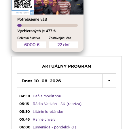
Potrebujeme vás!
Vyzbieraných je 477 €
00:00
Predel do nového dňa
Celková čiastka
Zostávajúci čas
00:01
Rozhlasová hra - repriza
6000 €
22 dní
01:00
Zaostrené - repríza
02:00
Odborník na linke - repríza
03:00
Kláštory a rehoľný život - repríza
AKTUÁLNY PROGRAM
03:30
Pod vankúš
04:00
Dnes 10. 08. 2026
Radostný ruženec
04:25
Ďalekohľad - repríza zo soboty
04:50
Deň s modlitbou
05:15
Rádio Vatikán - SK (repríza)
05:30
Litánie loretánske
05:45
Ranné chvály
06:00
Lumenáda - pondelok (I.)