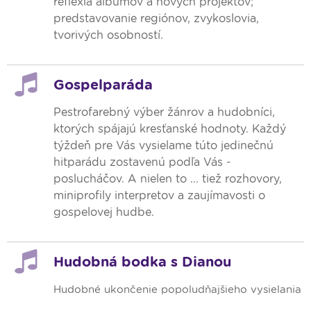
reflexia albumov a nových projektov;
predstavovanie regiónov, zvykoslovia,
tvorivých osobností.
Gospelparáda
Pestrofarebný výber žánrov a hudobníci,
ktorých spájajú kresťanské hodnoty. Každý
týždeň pre Vás vysielame túto jedinečnú
hitparádu zostavenú podľa Vás -
poslucháčov. A nielen to ... tiež rozhovory,
miniprofily interpretov a zaujímavosti o
gospelovej hudbe.
Hudobná bodka s Dianou
Hudobné ukončenie popoludňajšieho vysielania