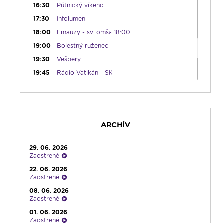
16:30
Pútnický víkend
17:30
Infolumen
18:00
Emauzy - sv. omša 18:00
19:00
Bolestný ruženec
19:30
Vešpery
19:45
Rádio Vatikán - SK
20:00
Rozprávka na dobrú noc
20:10
Večera u Slováka
20:40
Jazzový klub s Robom Raganom
ARCHÍV
21:10
Spoznávame Bibliu
21:30
Rozhlasová hra o sv. Martinovi
29. 06. 2026
23:00
Čítanie na pokračovanie + repríza
Zaostrené
zamyslenia zo 6:30
22. 06. 2026
23:30
Infolumen - repríza
Zaostrené
08. 06. 2026
Zaostrené
01. 06. 2026
Zaostrené