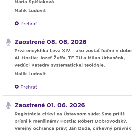
Mária Spišiaková.
Malík Ľudovít
Prehrať
Zaostrené 08. 06. 2026
Prvá encyklika Leva XIV. - ako zostať ľuďmi v dobe
AI. Hostia: Jozef Žuffa, TF TU a Milan Urbančok,
vedúci Katedry systematickej teológie.
Malík Ľudovít
Prehrať
Zaostrené 01. 06. 2026
Registrácia cirkví na Ústavnom súde: Sme príliš
prísni k menšinám? Hostia: Róbert Dobrovodský,
Verejný ochranca práv; Ján Duda, cirkevný právnik