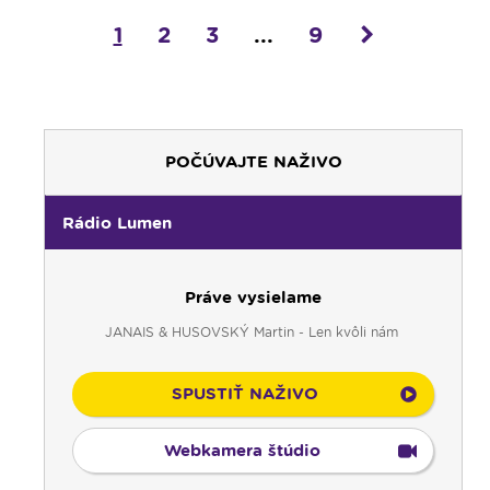
1
2
3
...
9
POČÚVAJTE NAŽIVO
Rádio Lumen
Práve vysielame
JANAIS & HUSOVSKÝ Martin - Len kvôli nám
SPUSTIŤ NAŽIVO
00:00
Predel do nového dňa
00:01
Vitaj doma, rodina! - repríza
Webkamera štúdio
01:00
Karmel - repríza