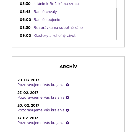
05:30
Litánie k Božskému srdcu
05:45
Ranné chvály
06:00
Ranné spojenie
08:30
Rozprávka na sobotné ráno
09:00
Kláštory a rehoľný život
09:30
Viera do vrecka
10:30
Emauzy - mimoriadny prenos
12:30
Biblia za rok
ARCHÍV
13:00
Na úsmev a zamyslenie
14:00
Vyznania - repríza
20. 03. 2017
15:00
Korunka Božieho milosrdenstva - Hodina
Pozdravujeme Vás krajania
milosrdenstva
27. 02. 2017
15:15
Literárna kaviareň
Pozdravujeme Vás krajania
15:50
Vatikánsky týždenník (r.)
20. 02. 2017
Pozdravujeme Vás krajania
16:00
Pozdravy z Rádia LUMEN
13. 02. 2017
17:30
Infolumen
Pozdravujeme Vás krajania
18:00
Emauzy - sv. omša 18:00
06. 02. 2017