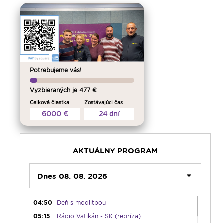
Potrebujeme vás!
Vyzbieraných je 477 €
Celková čiastka
Zostávajúci čas
00:00
Predel do nového dňa
6000 €
24 dní
00:01
Fujarôčka moja - repríza
01:30
Výber z pápežských encyklík - repríza
02:00
Počúvaj srdcom - repríza
AKTUÁLNY PROGRAM
03:00
Rozhovor týždňa - nočná repríza
04:00
Dnes 08. 08. 2026
Radostný ruženec
04:25
Čítanie na pokračovanie - repríza
04:50
Deň s modlitbou
05:15
Rádio Vatikán - SK (repríza)