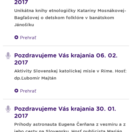
2017
Unikátna knihy etnologičky Kataríny Mosnákovej-
Bagľašovej o detskom folklóre v banátskom
Jánošíku
Prehrať
Pozdravujeme Vás krajania 06. 02.
2017
Aktivity Slovenskej katolíckej misie v Ríme. Hosť:
dp.Ľubomír Majtán
Prehrať
Pozdravujeme Vás krajania 30. 01.
2017
Príhody astronauta Eugena Čerňana z vesmíru a z
jeho cesty na Slovensku. Hosť publicista Marián