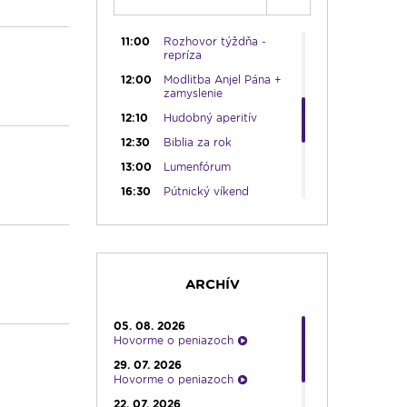
09:15
Lumenáda
11:00
Rozhovor týždňa -
repríza
12:00
Modlitba Anjel Pána +
zamyslenie
12:10
Hudobný aperitív
12:30
Biblia za rok
13:00
Lumenfórum
16:30
Pútnický víkend
17:30
Infolumen
18:00
Emauzy - sv. omša
18:00
19:00
Bolestný ruženec
ARCHÍV
19:30
Vešpery
05. 08. 2026
19:45
Rádio Vatikán - SK
Hovorme o peniazoch
20:00
Rozprávka na dobrú
29. 07. 2026
noc
Hovorme o peniazoch
20:10
Večera u Slováka
22. 07. 2026