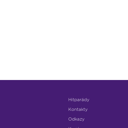
Hitparády
Kontakty
Odkazy