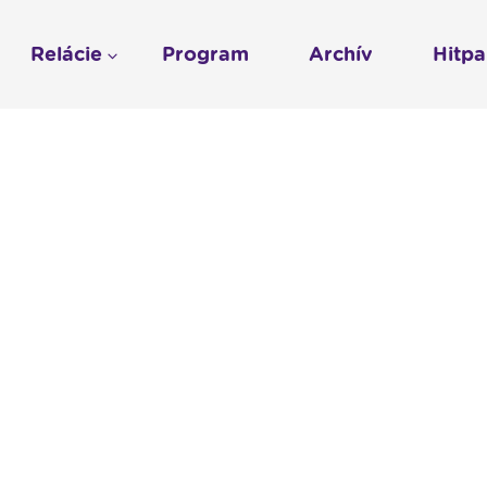
Relácie
Program
Archív
Hitp
Profil
História
To sme my
LUMEN KLUB
Gospelpar
umen
Rádio Vatikán - SK
LUMEN KLUB PRIH
Vatikán - CZ
Kresťanské noviny
Reklama v Rádiu L
Ochrana osobných 