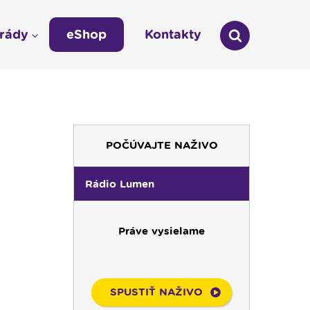
arády
eShop
Kontakty
áda
Technická odstávka vysielania
LÁŠKA
Zmena času na zimný 03:00 -- 02:00
umen
POČÚVAJTE NAŽIVO
údajov
Rádio Lumen
Práve vysielame
SPUSTIŤ NAŽIVO