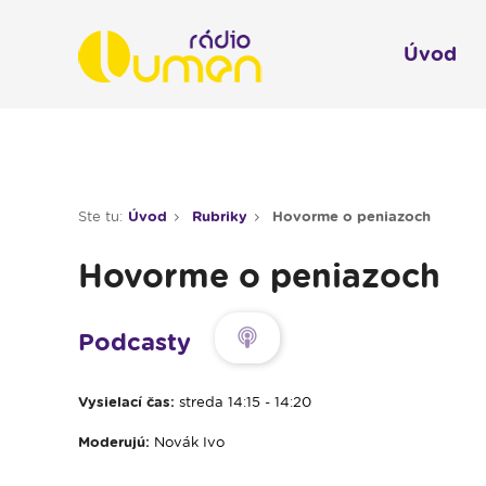
Úvod
Infol
Spravodajstvo
Rádio 
Ste tu:
Úvod
Rubriky
Hovorme o peniazoch
Moderované relácie
Hovorme o peniazoch
Pre deti
Hudobné relácie
Podcasty
Piesne na želanie
Vysielací čas:
streda 14:15 - 14:20
Rubriky
Moderujú:
Novák Ivo
Modlitba