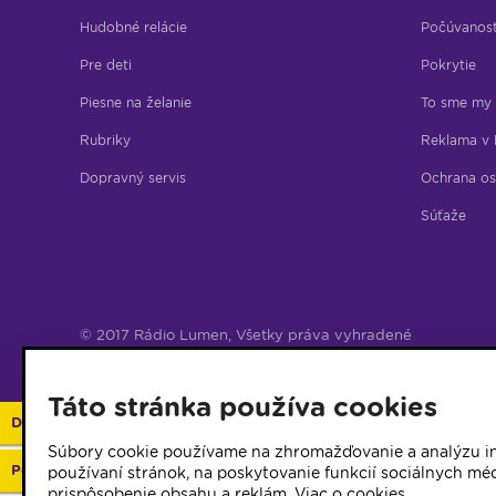
Hudobné relácie
Počúvanos
Pre deti
Pokrytie
Piesne na želanie
To sme my
Rubriky
Reklama v 
Dopravný servis
Ochrana os
Súťaže
© 2017 Rádio Lumen, Všetky práva vyhradené
Správca webu
Táto stránka používa cookies
Darujte 2%
Súbory cookie používame na zhromažďovanie a analýzu in
Podporte vaše rádio
používaní stránok, na poskytovanie funkcií sociálnych méd
prispôsobenie obsahu a reklám.
Viac o cookies