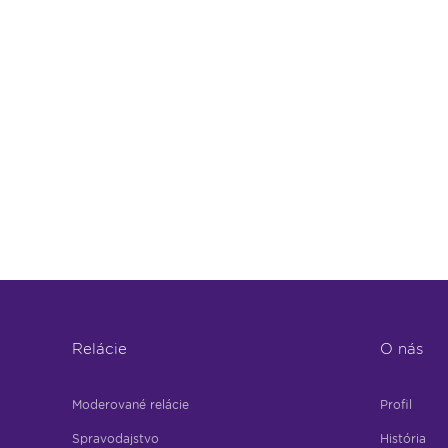
Relácie
O nás
Moderované relácie
Profil
Spravodajstvo
História