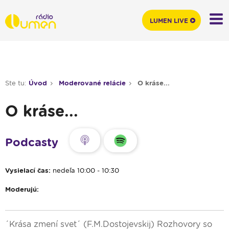
LUMEN LIVE
Ste tu:
Úvod
Moderované relácie
O kráse...
O kráse...
Podcasty
Vysielací čas:
nedeľa 10:00 - 10:30
Moderujú:
´Krása zmení svet´ (F.M.Dostojevskij) Rozhovory so