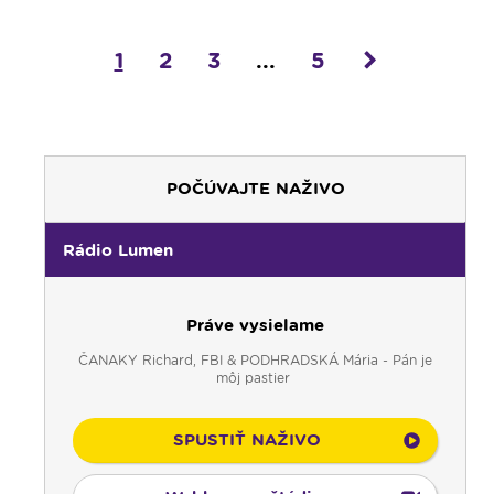
1
2
3
...
5
POČÚVAJTE NAŽIVO
Rádio Lumen
Práve vysielame
00:00
Predel do nového dňa
ČANAKY Richard, FBI & PODHRADSKÁ Mária - Pán je
00:01
Fujarôčka moja - repríza
môj pastier
01:30
Výber z pápežských encyklík - repríza
02:00
Počúvaj srdcom - repríza
SPUSTIŤ NAŽIVO
03:00
Rozhovor týždňa - nočná repríza
04:00
Radostný ruženec