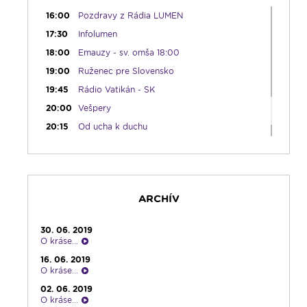
16:00
Pozdravy z Rádia LUMEN
17:30
Infolumen
18:00
Emauzy - sv. omša 18:00
19:00
Ruženec pre Slovensko
19:45
Rádio Vatikán - SK
20:00
Vešpery
20:15
Od ucha k duchu
21:45
Karmel - repríza
23:15
Pod vankúš
23:30
Infolumen - repríza
ARCHÍV
30. 06. 2019
O kráse...
16. 06. 2019
O kráse...
02. 06. 2019
O kráse...