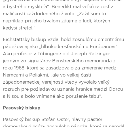
a bystrého mysliteľa“. Benedikt mal veľkú radosť z
maličkostí každodenného života. „Zažil som to
napríklad pri jeho trvalom záujme o ľudí, ktorých
kedysi stretol.“
Eichstättský biskup vzdal hold zosnulému emeritnému
pápežovi aj ako „hlboko kresťanskému Európanovi“.
Ako profesor v Tübingene bol Joseph Ratzinger
jedným zo signatárov Bensberského memoranda z
roku 1968, ktoré sa zasadzovalo za zmierenie medzi
Nemcami a Poliakmi, „ale vo veľkej časti
západonemeckej verejnosti vtedy vyvolalo veľký
rozruch pre požiadavku uznania hranice medzi Odrou
a Nisou a bolo vnímané ako porušenie tabu“.
Pasovský biskup
Pasovský biskup Stefan Oster, hlavný pastier
domovskej diecézy zosnulého pápeža, ktorý sa narodil