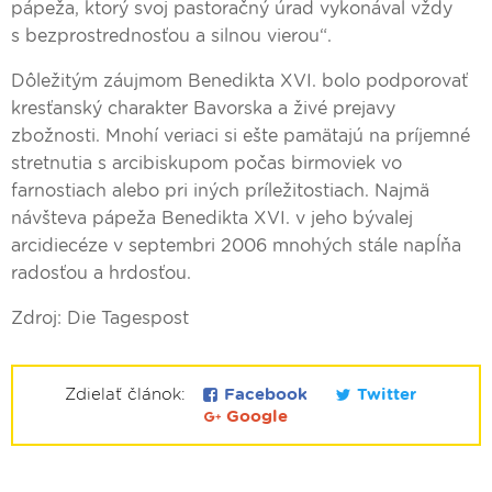
pápeža, ktorý svoj pastoračný úrad vykonával vždy
s bezprostrednosťou a silnou vierou“.
Dôležitým záujmom Benedikta XVI. bolo podporovať
kresťanský charakter Bavorska a živé prejavy
zbožnosti. Mnohí veriaci si ešte pamätajú na príjemné
stretnutia s arcibiskupom počas birmoviek vo
farnostiach alebo pri iných príležitostiach. Najmä
návšteva pápeža Benedikta XVI. v jeho bývalej
arcidiecéze v septembri 2006 mnohých stále napĺňa
radosťou a hrdosťou.
Zdroj: Die Tagespost
Zdielať článok:
Facebook
Twitter
Google