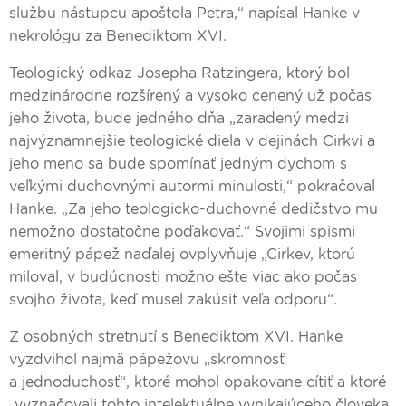
službu nástupcu apoštola Petra,“ napísal Hanke v
nekrológu za Benediktom XVI.
Teologický odkaz Josepha Ratzingera, ktorý bol
medzinárodne rozšírený a vysoko cenený už počas
jeho života, bude jedného dňa „zaradený medzi
najvýznamnejšie teologické diela v dejinách Cirkvi a
jeho meno sa bude spomínať jedným dychom s
veľkými duchovnými autormi minulosti,“ pokračoval
Hanke. „Za jeho teologicko-duchovné dedičstvo mu
nemožno dostatočne poďakovať.“ Svojimi spismi
emeritný pápež naďalej ovplyvňuje „Cirkev, ktorú
miloval, v budúcnosti možno ešte viac ako počas
svojho života, keď musel zakúsiť veľa odporu“.
Z osobných stretnutí s Benediktom XVI. Hanke
vyzdvihol najmä pápežovu „skromnosť
a jednoduchosť“, ktoré mohol opakovane cítiť a ktoré
„vyznačovali tohto intelektuálne vynikajúceho človeka