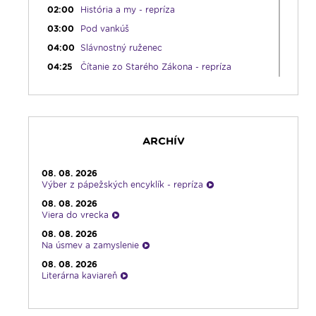
02:00
História a my - repríza
03:00
Pod vankúš
04:00
Slávnostný ruženec
04:25
Čítanie zo Starého Zákona - repríza
04:50
Deň s modlitbou
05:15
Rádio Vatikán - SK (repríza)
05:30
Litánie k Božskému srdcu
ARCHÍV
05:45
Ranné chvály
06:00
Ranné spojenie
08. 08. 2026
08:30
Sviatočné svetielko
Výber z pápežských encyklík - repríza
10:00
Výber z pápežských encyklík
08. 08. 2026
Viera do vrecka
10:30
Emauzy - sv. omša 10:30
08. 08. 2026
12:00
Modlitba Anjel Pána so Svätým Otcom
Na úsmev a zamyslenie
12:10
Hudobný aperitív
08. 08. 2026
Literárna kaviareň
12:30
Biblia za rok
08. 08. 2026
13:00
Rozhlasová hra
Infolumen
14:00
Vyznania