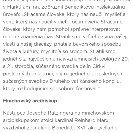
v Marktl am Inn, zdôraznil Benediktovu intelektuálnu
úroveň: „Strácame človeka, ktorý nás naučil myslieť a
veriť, ktorý nás naučil vidieť – očami viery. Strácame
človeka, ktorý nám pomohol správne interpretovať
mnohé znamenia čias. Stratili sme veľkého syna našej
vlasti a našej diecézy, priateľa bavorského spôsobu
života a kultúry, mysliteľa so srdcom. Stratili sme
jedného z najväčších a najvýznamnejších teológov 20.
a 21. storočia, súčasného svedka dejín Cirkvi
posledných desaťročí, najmä jedného z posledných
súčasných svedkov Druhého vatikánskeho koncilu,
ktorý rozhodujúcim spôsobom formoval.“
Mníchovský arcibiskup
Nástupca Josepha Ratzingera na mníchovskom
arcibiskupskom stolci kardinál Reinhard Marx
vyzdvihol zosnulého Benedikta XVI. ako „veľkého