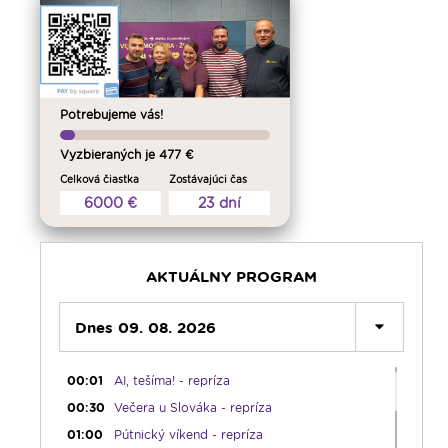
Potrebujeme vás!
Vyzbieraných je 477 €
Celková čiastka
Zostávajúci čas
6000 €
23 dní
AKTUÁLNY PROGRAM
Dnes 09. 08. 2026
00:00
Predel do nového dňa
00:01
AI, tešíma! - repríza
00:30
Večera u Slováka - repríza
01:00
Pútnický víkend - repríza