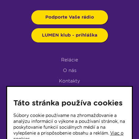
Podporte Vaše rádio
LUMEN klub - prihláška
Relácie
O nás
Kontakty
Podpora rádia
Táto stránka používa cookies
LUMEN KLUB
LUMEN KLUB PRIHLÁŠKA
Súbory cookie používame na zhromažďovanie a
analýzu informácií o výkone a používaní stránok, na
poskytovanie funkcií sociálnych médií a na
© 2017 Rádio Lumen, Všetky práva vyhradené
vylepšenie a prispôsobenie obsahu a reklám.
Viac o