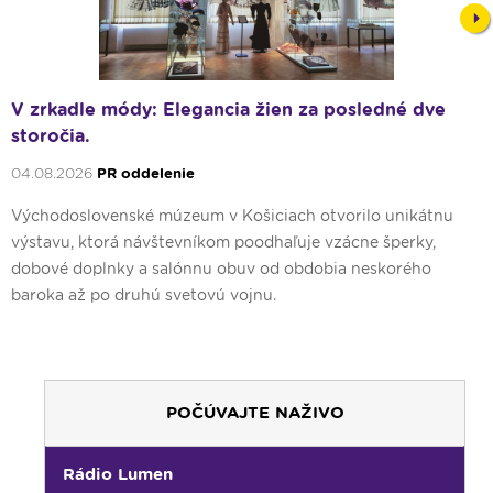
Nex
V zrkadle módy: Elegancia žien za posledné dve
storočia.
04.08.2026
PR oddelenie
Východoslovenské múzeum v Košiciach otvorilo unikátnu
výstavu, ktorá návštevníkom poodhaľuje vzácne šperky,
dobové doplnky a salónnu obuv od obdobia neskorého
baroka až po druhú svetovú vojnu.
POČÚVAJTE NAŽIVO
00:00
Predel do nového dňa
Rádio Lumen
00:01
Gaučing - repríza