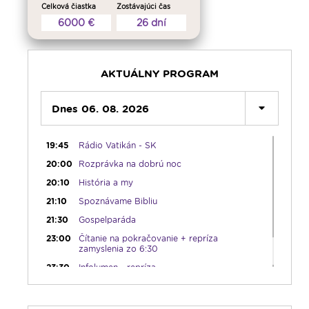
Celková čiastka
Zostávajúci čas
12:30
Biblia za rok
6000 €
26 dní
13:00
Lumenfórum - štvrtok
17:05
Hudobná bodka s Dianou
17:30
Infolumen
AKTUÁLNY PROGRAM
18:00
Emauzy - sv. omša 18:00
19:00
Dnes 06. 08. 2026
Ruženec svetla
19:30
Vešpery
19:45
Rádio Vatikán - SK
20:00
Rozprávka na dobrú noc
20:10
História a my
21:10
Spoznávame Bibliu
21:30
Gospelparáda
23:00
Čítanie na pokračovanie + repríza
zamyslenia zo 6:30
23:30
Infolumen - repríza