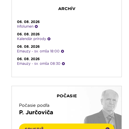
ARCHÍV
06. 08. 2026
Infolumen
06. 08. 2026
Kalendár prírody
06. 08. 2026
Emauzy - sv. omša 18:00
06. 08. 2026
Emauzy - sv. omša 08:30
06. 08. 2026
Rádio Vatikán - CZ
06. 08. 2026
Čítanie na pokračovanie
POČASIE
06. 08. 2026
Ranné zamyslenie
Počasie podľa
05. 08. 2026
P. Jurčoviča
Kalendár prírody
05. 08. 2026
Rozhovor týždňa