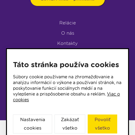
Relácie
O nás
Kontakty
Podpora rádia
Táto stránka používa cookies
LUMEN KLUB
LUMEN KLUB PRIHLÁŠKA
Súbory cookie používame na zhromažďovanie a
analýzu informácií o výkone a používaní stránok, na
poskytovanie funkcií sociálnych médií a na
© 2017 Rádio Lumen, Všetky práva vyhradené
vylepšenie a prispôsobenie obsahu a reklám.
Viac o
cookies
Správca webu
Nastavenia
Zakázať
Povoliť
cookies
všetko
všetko
Facebook