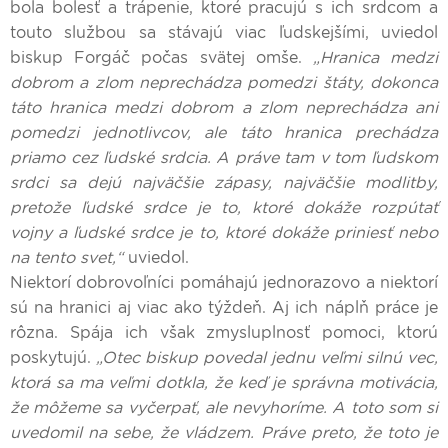
bola bolesť a trápenie, ktoré pracujú s ich srdcom a
touto službou sa stávajú viac ľudskejšími, uviedol
biskup Forgáč počas svätej omše.
„Hranica medzi
dobrom a zlom neprechádza pomedzi štáty, dokonca
táto hranica medzi dobrom a zlom neprechádza ani
pomedzi jednotlivcov, ale táto hranica prechádza
priamo cez ľudské srdcia. A práve tam v tom ľudskom
srdci sa dejú najväčšie zápasy, najväčšie modlitby,
pretože ľudské srdce je to, ktoré dokáže rozpútať
vojny a ľudské srdce je to, ktoré dokáže priniesť nebo
na tento svet,“
uviedol.
Niektorí dobrovoľníci pomáhajú jednorazovo a niektorí
sú na hranici aj viac ako týždeň. Aj ich náplň práce je
rôzna. Spája ich však zmysluplnosť pomoci, ktorú
poskytujú.
„Otec biskup povedal jednu veľmi silnú vec,
ktorá sa ma veľmi dotkla, že keď je správna motivácia,
že môžeme sa vyčerpať, ale nevyhoríme. A toto som si
uvedomil na sebe, že vládzem. Práve preto, že toto je