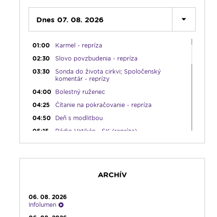
00:00
Dnes 07. 08. 2026
Predel do nového dňa
00:01
Vitaj doma, rodina! - repríza
01:00
Karmel - repríza
02:30
Slovo povzbudenia - repríza
03:30
Sonda do života cirkvi; Spoločenský
komentár - reprízy
04:00
Bolestný ruženec
04:25
Čítanie na pokračovanie - repríza
04:50
Deň s modlitbou
05:15
Rádio Vatikán - SK (repríza)
05:30
Choďte a hlásajte
05:45
Ranné chvály
06:00
Lumenáda
ARCHÍV
08:30
Emauzy - sv. omša 08:30
09:15
Lumenáda
06. 08. 2026
Infolumen
11:00
Rozhovor týždňa - repríza