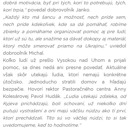
dobrá motivácia, byť pri tých, korí to potrebujú, tých,
korí trpia,“
povedal dobrovoľník Janko.
„Každý kto má šancu a možnosť, nech príde sem,
nech príde kdekoľvek, kde sa dá pomáhať, robíme
zbierky a pomáhame organizovať pomoc aj pre ľudí,
ktorí už sú tu, ale snažíme sa dávať dokopy aj materiál,
ktorý môže smerovať priamo na Ukrajinu,“
uviedol
dobrooľník Michal.
Koľko ľudí už prešlo Vysokou nad Uhom a prijali
pomoc, sa dnes nedá ani presne povedať. Aktuálne
však skôr utekajú ľudia, ktorí nemajú konkrétne
útočisko. Jednoducho stratili domov a hľadajú
bezpečie. Hovorí rektor Pastoračného centra Anny
Kolesárovej Pavol Hudák.
„Ľudia utekajú zďaleka, od
Kyjeva prichádzajú, boli schovaní, už niekoľko dní
putujú vystrašení a oni majú väčšiu núdzu ako tí prví,
ktorí prechádzali. Títo sú vo väčšej núdzi, to si tak
uvedomujeme, keď to hodnotíme.“