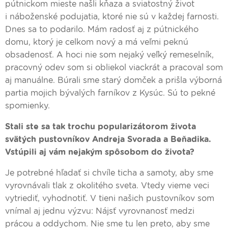
pútnickom mieste našli kňaza a sviatostný život
i náboženské podujatia, ktoré nie sú v každej farnosti.
Dnes sa to podarilo. Mám radosť aj z pútnického
domu, ktorý je celkom nový a má veľmi peknú
obsadenosť. A hoci nie som nejaký veľký remeselník,
pracovný odev som si obliekol viackrát a pracoval som
aj manuálne. Búrali sme starý domček a prišla výborná
partia mojich bývalých farníkov z Kysúc. Sú to pekné
spomienky.
Stali ste sa tak trochu popularizátorom života
svätých pustovníkov Andreja Svorada a Beňadika.
Vstúpili aj vám nejakým spôsobom do života?
Je potrebné hľadať si chvíle ticha a samoty, aby sme
vyrovnávali tlak z okolitého sveta. Vtedy vieme veci
vytriediť, vyhodnotiť. V tieni našich pustovníkov som
vnímal aj jednu výzvu: Nájsť vyrovnanosť medzi
prácou a oddychom. Nie sme tu len preto, aby sme