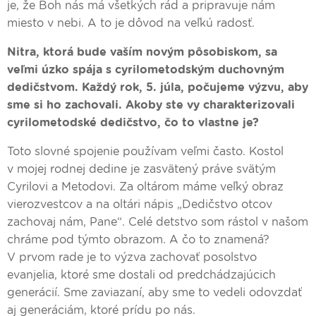
je, že Boh nás má všetkých rád a pripravuje nám
miesto v nebi. A to je dôvod na veľkú radosť.
Nitra, ktorá bude vaším novým pôsobiskom, sa
veľmi úzko spája s cyrilometodským duchovným
dedičstvom. Každý rok, 5. júla, počujeme výzvu, aby
sme si ho zachovali. Akoby ste vy charakterizovali
cyrilometodské dedičstvo, čo to vlastne je?
Toto slovné spojenie používam veľmi často. Kostol
v mojej rodnej dedine je zasvätený práve svätým
Cyrilovi a Metodovi. Za oltárom máme veľký obraz
vierozvestcov a na oltári nápis „Dedičstvo otcov
zachovaj nám, Pane“. Celé detstvo som rástol v našom
chráme pod týmto obrazom. A čo to znamená?
V prvom rade je to výzva zachovať posolstvo
evanjelia, ktoré sme dostali od predchádzajúcich
generácií. Sme zaviazaní, aby sme to vedeli odovzdať
aj generáciám, ktoré prídu po nás.