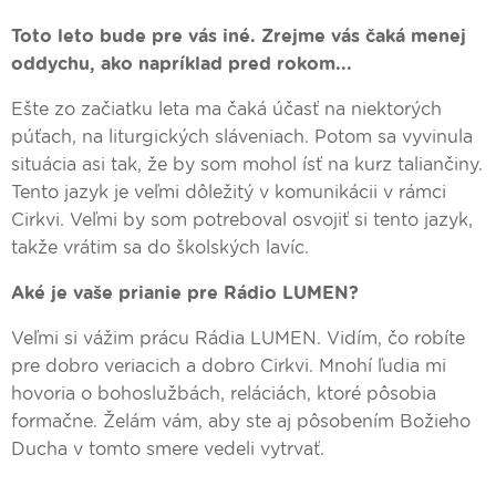
Toto leto bude pre vás iné. Zrejme vás čaká menej
oddychu, ako napríklad pred rokom...
Ešte zo začiatku leta ma čaká účasť na niektorých
púťach, na liturgických sláveniach. Potom sa vyvinula
situácia asi tak, že by som mohol ísť na kurz taliančiny.
Tento jazyk je veľmi dôležitý v komunikácii v rámci
Cirkvi. Veľmi by som potreboval osvojiť si tento jazyk,
takže vrátim sa do školských lavíc.
Aké je vaše prianie pre Rádio LUMEN?
Veľmi si vážim prácu Rádia LUMEN. Vidím, čo robíte
pre dobro veriacich a dobro Cirkvi. Mnohí ľudia mi
hovoria o bohoslužbách, reláciách, ktoré pôsobia
formačne. Želám vám, aby ste aj pôsobením Božieho
Ducha v tomto smere vedeli vytrvať.