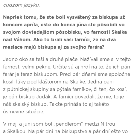
cudzom jazyku.
Napriek tomu, že ste boli vysvätený za biskupa už
koncom apríla, ešte do konca júna ste pôsobili vo
svojom dovtedajšom pôsobisku, vo farnosti Skalka
nad Váhom. Ako to brali vaši farníci, že na dva
mesiace majú biskupa aj za svojho farára?
Jedno oko sa teší a druhé plače. Nažívali sme si v tejto
farnosti veľmi pekne. Určite sú aj hrdí na to, že ich pán
farár je teraz biskupom. Pred pár dňami sme spoločne
kosili lúky pod kláštorom na Skalke. Jedna pani
z pútnickej skupiny sa pýtala farníkov, či ten, čo kosí,
je pán biskup Judák. A farníci povedali, že nie, to je
náš skalský biskup. Takže prináša to aj takéto
úsmevné situácie.
V máji a júni som bol „pendlerom“ medzi Nitrou
a Skalkou. Na pár dní na biskupstve a pár dní ešte vo