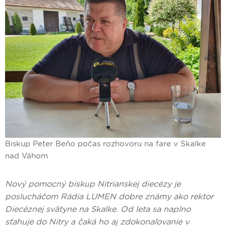
Biskup Peter Beňo počas rozhovoru na fare v Skalke
nad Váhom
Nový pomocný biskup Nitrianskej diecézy je
poslucháčom Rádia LUMEN dobre známy ako rektor
Diecéznej svätyne na Skalke. Od leta sa naplno
sťahuje do Nitry a čaká ho aj zdokonaľovanie v