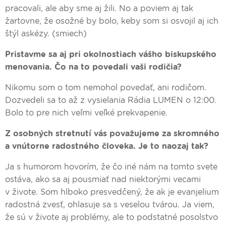
pracovali, ale aby sme aj žili. No a poviem aj tak
žartovne, že osožné by bolo, keby som si osvojil aj ich
štýl askézy. (smiech)
Pristavme sa aj pri okolnostiach vášho biskupského
menovania. Čo na to povedali vaši rodičia?
Nikomu som o tom nemohol povedať, ani rodičom.
Dozvedeli sa to až z vysielania Rádia LUMEN o 12:00.
Bolo to pre nich veľmi veľké prekvapenie.
Z osobných stretnutí vás považujeme za skromného
a vnútorne radostného človeka. Je to naozaj tak?
Ja s humorom hovorím, že čo iné nám na tomto svete
ostáva, ako sa aj pousmiať nad niektorými vecami
v živote. Som hlboko presvedčený, že ak je evanjelium
radostná zvesť, ohlasuje sa s veselou tvárou. Ja viem,
že sú v živote aj problémy, ale to podstatné posolstvo