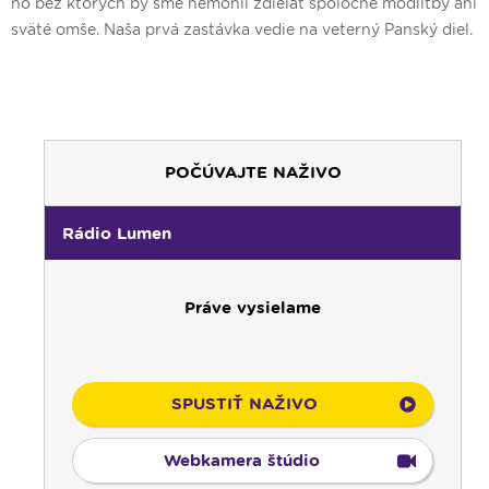
no bez ktorých by sme nemohli zdieľať spoločné modlitby ani
sväté omše. Naša prvá zastávka vedie na veterný Panský diel.
POČÚVAJTE NAŽIVO
00:00
Predel do nového dňa
00:01
Gaučing - repríza
Rádio Lumen
01:00
Rodina - repríza
01:30
Gospelparáda - repríza
Práve vysielame
03:00
Svetlo nádeje - repríza
03:30
Pod vankúš
04:00
Ruženec svetla
04:25
Čítanie na pokračovanie - repríza
SPUSTIŤ NAŽIVO
04:50
Deň s modlitbou
05:00
Rádio Vatikán - CZ
Webkamera štúdio
05:15
Rádio Vatikán - SK (repríza)