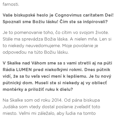
farnosti.
Vaše biskupské heslo je Cognovimus caritatem Dei!
Spoznali sme Božiu lásku​! Čím ste sa inšpirovali?
Je to pomenovanie toho, čo cítim vo svojom živote.
Stále ma sprevádza Božia láska. A nielen mňa. Len si
to niekedy neuvedomujeme. Moje povolanie je
odpoveďou na túto Božiu lásku.
V Skalke nad Váhom sme sa s vami stretli aj na púti
Rádia LUMEN pred niekoľkými rokmi. Dnes pútnik
vidí, že sa tu veľa vecí mení k lepšiemu. Je tu nový
pútnický dom. Museli ste si niekedy aj vy obliecť
montérky a priložiť ruku k dielu?
Na Skalke som od roku 2014. Od pána biskupa
Judáka som vtedy dostal poslanie zveľadiť toto
miesto. Veľmi mi záležalo, aby ľudia na tomto