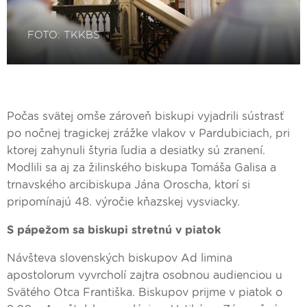
Počas svätej omše zároveň biskupi vyjadrili sústrasť
po nočnej tragickej zrážke vlakov v Pardubiciach, pri
ktorej zahynuli štyria ľudia a desiatky sú zranení.
Modlili sa aj za žilinského biskupa Tomáša Galisa a
trnavského arcibiskupa Jána Oroscha, ktorí si
pripomínajú 48. výročie kňazskej vysviacky.
S pápežom sa biskupi stretnú v piatok
Návšteva slovenských biskupov Ad limina
apostolorum vyvrcholí zajtra osobnou audienciou u
Svätého Otca Františka. Biskupov prijme v piatok o