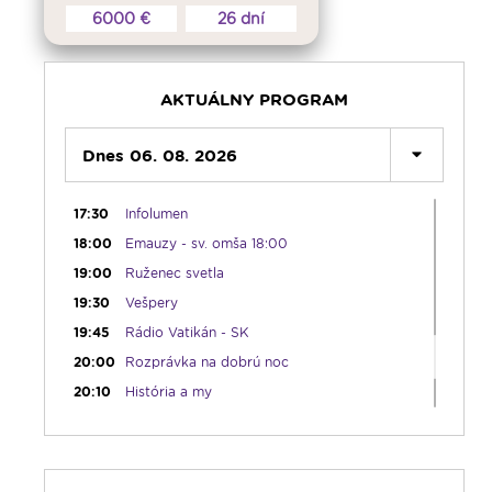
09:15
Lumenáda - štvrtok (II.)
6000 €
26 dní
11:10
Kvietky sv. Františka
12:00
Modlitba Anjel Pána + zamyslenie
12:10
Hudobný aperitív
AKTUÁLNY PROGRAM
12:30
Biblia za rok
13:00
Dnes 06. 08. 2026
Lumenfórum - štvrtok
17:05
Hudobná bodka s Dianou
17:30
Infolumen
18:00
Emauzy - sv. omša 18:00
19:00
Ruženec svetla
19:30
Vešpery
19:45
Rádio Vatikán - SK
20:00
Rozprávka na dobrú noc
20:10
História a my
21:10
Spoznávame Bibliu
21:30
Gospelparáda
23:00
Čítanie na pokračovanie + repríza