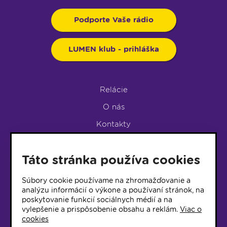
Podporte Vaše rádio
LUMEN klub - prihláška
Relácie
O nás
Kontakty
Podpora rádia
Táto stránka používa cookies
LUMEN KLUB
LUMEN KLUB PRIHLÁŠKA
Súbory cookie používame na zhromažďovanie a
analýzu informácií o výkone a používaní stránok, na
poskytovanie funkcií sociálnych médií a na
© 2017 Rádio Lumen, Všetky práva vyhradené
vylepšenie a prispôsobenie obsahu a reklám.
Viac o
cookies
Správca webu