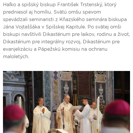
Haľko a spišský biskup František Trstenský, ktorý
predniesol aj homíliu. Svätú omšu spevom
spevádzali seminaristi z Kňazského seminára biskupa
Jána Vojtaššáka v Spišskej Kapitule. Po svätej omši
biskupi navštívili Dikastérium pre laikov, rodinu a život,
Dikastérium pre integrálny rozvoj, Dikastérium pre
evanjelizáciu a Pápežskú komisiu na ochranu
maloletých.