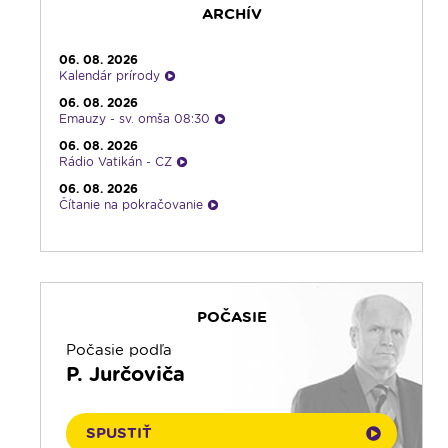
zamyslenia zo 6:30
ARCHÍV
23:30
Infolumen - repríza
06. 08. 2026
Kalendár prírody
06. 08. 2026
Emauzy - sv. omša 08:30
06. 08. 2026
Rádio Vatikán - CZ
06. 08. 2026
Čítanie na pokračovanie
06. 08. 2026
Ranné zamyslenie
05. 08. 2026
Kalendár prírody
POČASIE
05. 08. 2026
Rozhovor týždňa
Počasie podľa
05. 08. 2026
P. Jurčoviča
Infolumen
05. 08. 2026
Rádio Vatikán - SK
SPUSTIŤ
05. 08. 2026