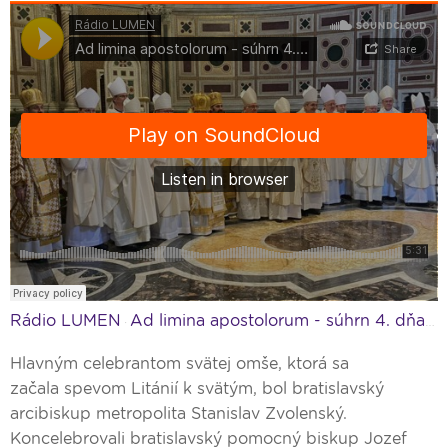
Rádio LUMEN
Ad limina apostolorum - súhrn 4. dňa návštevy
·
Hlavným celebrantom svätej omše, ktorá sa
začala spevom Litánií k svätým, bol bratislavský
arcibiskup metropolita Stanislav Zvolenský.
Koncelebrovali bratislavský pomocný biskup Jozef