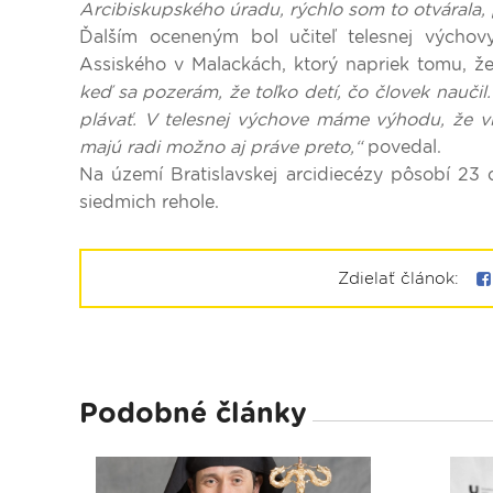
Arcibiskupského úradu, rýchlo som to otvárala, 
Ďalším oceneným bol učiteľ telesnej výchovy
Assiského v Malackách, ktorý napriek tomu, ž
keď sa pozerám, že toľko detí, čo človek naučil. 
plávať. V telesnej výchove máme výhodu, že vi
majú radi možno aj práve preto,“
povedal.
Na území Bratislavskej arcidiecézy pôsobí 23 c
siedmich rehole.
Zdielať článok:
Podobné články