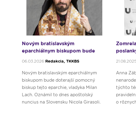
Novým bratislavským
Zomrela
eparchiálnym biskupom bude
poslank
vladyka Milan Lach
06.03.2026
Redakcia, TKKBS
21.08.202
Novým bratislavským eparchiálnym
Anna Záb
biskupom bude doterajší pomocný
nenaroden
biskup tejto eparchie, vladyka Milan
týchto t
Lach. Oznámil to dnes apoštolský
pravideln
nuncius na Slovensku Nicola Girasoli.
o rôznyc
veriaceho