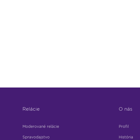
Relácie
O nás
Moderované relácie
Profil
Spravodajstvo
História