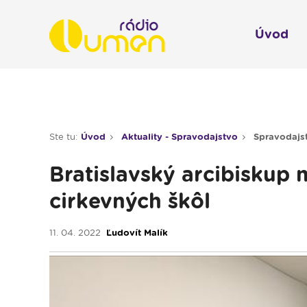
Úvod
Infol
Spravodajstvo
Rádio 
Ste tu:
Úvod
Aktuality - Spravodajstvo
Spravodajst
Moderované relácie
Bratislavský arcibiskup
Pre deti
cirkevných škôl
Hudobné relácie
Piesne na želanie
11. 04. 2022
Ľudovít Malík
Rubriky
Modlitba