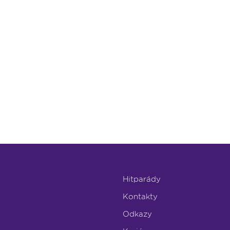
Hitparády
Kontakty
Odkazy