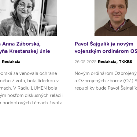
 Anna Záborská,
Pavol Šajgalík je novým
yňa Kresťanskej únie
vojenským ordinárom OS
5
Redakcia
26.05.2025
Redakcia, TKKBS
orská sa venovala ochrane
Novým ordinárom Ozbrojenýc
ého života, bola líderkou v
a Ozbrojených zborov (OZ) S
émach. V Rádiu LUMEN bola
republiky bude Pavol Šajgalík
ým hosťom diskusných relácii
h hodnotových témach života
 človeka.