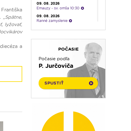
23:30
Infolumen - repríza
09. 08. 2026
Emauzy - sv. omša 10:30
Františka
09. 08. 2026
u.
„Spätne,
Ranné zamyslenie
, lyžovať,
08. 08. 2026
locvikárov
Výber z pápežských encyklík -
repríza
08. 08. 2026
idiecéza a
POČASIE
Viera do vrecka
08. 08. 2026
Počasie podľa
Na úsmev a zamyslenie
P. Jurčoviča
08. 08. 2026
Literárna kaviareň
SPUSTIŤ
08. 08. 2026
Infolumen
08. 08. 2026
Ruženec pre Slovensko