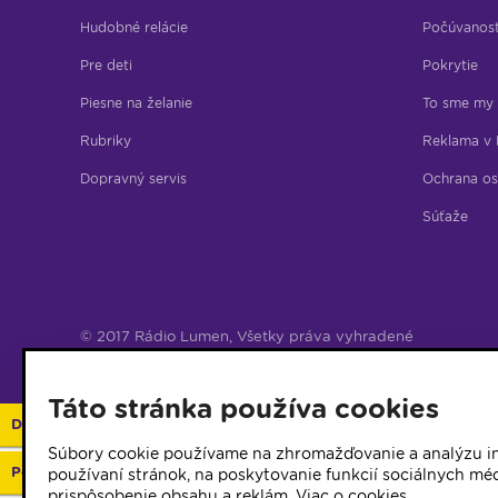
Hudobné relácie
Počúvanos
Pre deti
Pokrytie
Piesne na želanie
To sme my
Rubriky
Reklama v 
Dopravný servis
Ochrana os
Súťaže
© 2017 Rádio Lumen, Všetky práva vyhradené
Správca webu
Táto stránka používa cookies
Darujte 2%
Súbory cookie používame na zhromažďovanie a analýzu in
Podporte vaše rádio
používaní stránok, na poskytovanie funkcií sociálnych méd
prispôsobenie obsahu a reklám.
Viac o cookies