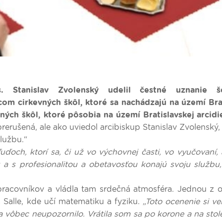
s. Stanislav Zvolenský udelil čestné uznanie še
 cirkevných škôl, ktoré sa nachádzajú na území Brat
ých škôl, ktoré pôsobia na území Bratislavskej arcidi
rerušená, ale ako uviedol arcibiskup Stanislav Zvolenský, 
službu.“
uďoch, ktorí sa, či už vo výchovnej časti, vo vyučovaní, 
 s profesionalitou a obetavosťou konajú svoju službu,
racovníkov a vládla tam srdečná atmosféra. Jednou z 
 Salle, kde učí matematiku a fyziku.
„Toto ocenenie si ve
 vôbec neupozornilo. Vrátila som sa po korone a na stol