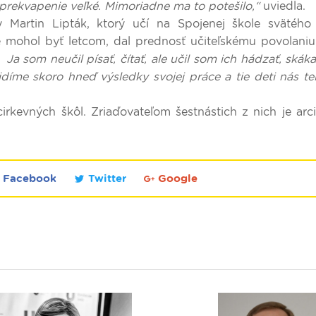
prekvapenie veľké. Mimoriadne ma to potešilo,“
uviedla.
 Martin Lipták, ktorý učí na Spojenej škole svätého 
e mohol byť letcom, dal prednosť učiteľskému povolani
Ja som neučil písať, čítať, ale učil som ich hádzať, skákať
díme skoro hneď výsledky svojej práce a tie deti nás te
irkevných škôl. Zriaďovateľom šestnástich z nich je arc
Facebook
Twitter
Google