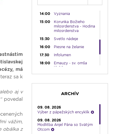
13:00
Rozhlasová hra
14:00
Vyznania
15:00
Korunka Božieho
milosrdenstva - Hodina
milosrdenstva
15:30
Svetlo nádeje
16:00
Piesne na želanie
stnástim
17:30
Infolumen
islavskej
18:00
Emauzy - sv. omša
18:00
ecézy, má
19:00
Slávnostný ruženec
teraz sa k
19:30
Kresťanské noviny
alebo aj v
19:45
Rádio Vatikán - SK
ARCHÍV
“
povedal
20:00
Vešpery zo Spišskej
Kapituly
09. 08. 2026
Výber z pápežských encyklík
20:30
Karmel
ocenených
09. 08. 2026
22:00
V sile slova
ľmi vážim,
Modlitba Anjel Pána so Svätým
22:30
Pohoda s klasikou
e obálka z
Otcom