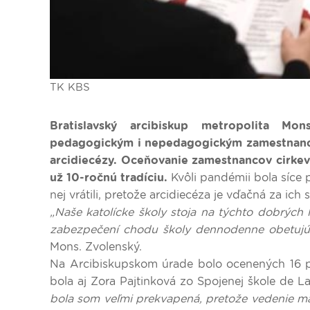
TK KBS
Bratislavský arcibiskup metropolita Mon
pedagogickým i nepedagogickým zamestnancom
arcidiecézy. Oceňovanie zamestnancov cirkevn
už 10-ročnú tradíciu.
Kvôli pandémii bola síce p
nej vrátili, pretože arcidiecéza je vďačná za ich 
„Naše katolícke školy stoja na týchto dobrých ľ
zabezpečení chodu školy dennodenne obetujú a
Mons. Zvolenský.
Na Arcibiskupskom úrade bolo ocenených 16 p
bola aj Zora Pajtinková zo Spojenej škole de La
bola som veľmi prekvapená, pretože vedenie ma