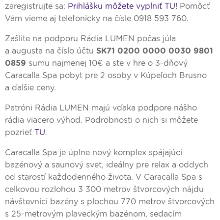
zaregistrujte sa:
Prihlášku môžete vyplniť TU!
Pomôcť
Vám vieme aj telefonicky na čísle 0918 593 760.
Zašlite na podporu Rádia LUMEN počas júla
a augusta na číslo účtu
SK71 0200 0000 0030 9801
0859
sumu najmenej 10€ a ste v hre o 3-dňový
Caracalla Spa pobyt pre 2 osoby v Kúpeľoch Brusno
a ďalšie ceny.
Patróni Rádia LUMEN majú vďaka podpore nášho
rádia viacero výhod. Podrobnosti o nich si môžete
pozrieť
TU
.
Caracalla Spa je úplne nový komplex spájajúci
bazénový a saunový svet, ideálny pre relax a oddych
od starostí každodenného života. V Caracalla Spa s
celkovou rozlohou 3 300 metrov štvorcových nájdu
návštevníci bazény s plochou 770 metrov štvorcových
s 25-metrovým plaveckým bazénom, sedacím