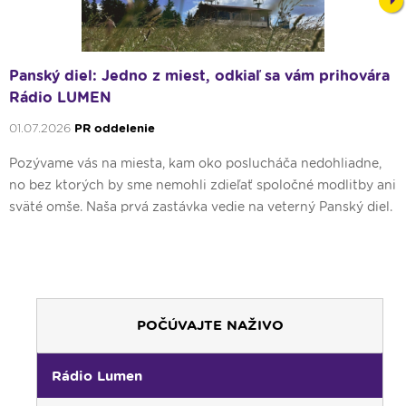
Nex
Panský diel: Jedno z miest, odkiaľ sa vám prihovára
Rádio LUMEN
01.07.2026
PR oddelenie
Pozývame vás na miesta, kam oko poslucháča nedohliadne,
no bez ktorých by sme nemohli zdieľať spoločné modlitby ani
sväté omše. Naša prvá zastávka vedie na veterný Panský diel.
POČÚVAJTE NAŽIVO
Rádio Lumen