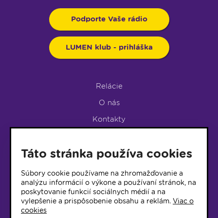
Podporte Vaše rádio
LUMEN klub - prihláška
Relácie
O nás
Kontakty
Podpora rádia
Táto stránka používa cookies
LUMEN KLUB
LUMEN KLUB PRIHLÁŠKA
Súbory cookie používame na zhromažďovanie a
analýzu informácií o výkone a používaní stránok, na
poskytovanie funkcií sociálnych médií a na
© 2017 Rádio Lumen, Všetky práva vyhradené
vylepšenie a prispôsobenie obsahu a reklám.
Viac o
cookies
Správca webu