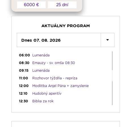
komentár - reprízy
6000 €
25 dní
04:00
Bolestný ruženec
04:25
Čítanie na pokračovanie - repríza
04:50
Deň s modlitbou
AKTUÁLNY PROGRAM
05:15
Rádio Vatikán - SK (repríza)
05:30
Dnes 07. 08. 2026
Choďte a hlásajte
05:45
Ranné chvály
06:00
Lumenáda
08:30
Emauzy - sv. omša 08:30
09:15
Lumenáda
11:00
Rozhovor týždňa - repríza
12:00
Modlitba Anjel Pána + zamyslenie
12:10
Hudobný aperitív
12:30
Biblia za rok
13:00
Lumenfórum
16:30
Pútnický víkend
17:30
Infolumen