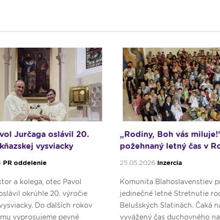
vol Jurčaga oslávil 20.
„Rodiny, Boh vás miluje!
 kňazskej vysviacky
požehnaný letný čas v R
6
PR oddelenie
25.05.2026
Inzercia
tor a kolega, otec Pavol
Komunita Blahoslavenstiev p
oslávil okrúhle 20. výročie
jedinečné letné Stretnutie ro
vysviacky. Do ďalších rokov
Belušských Slatinách. Čaká n
 mu vyprosujeme pevné
vyvážený čas duchovného na