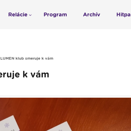
Relácie
Program
Archív
Hitp
Profil
História
To sme my
LUMEN KLUB
Gospelpar
umen
Rádio Vatikán - SK
LUMEN KLUB PRIH
Vatikán - CZ
Kresťanské noviny
Reklama v Rádiu L
 LUMEN klub smeruje k vám
Ochrana osobných 
ruje k vám