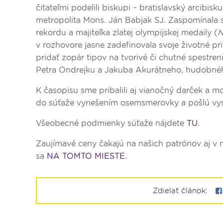
čitateľmi podelili biskupi – bratislavský arcibi
metropolita Mons. Ján Babjak SJ. Zaspomínala s
rekordu a majiteľka zlatej olympijskej medaily (
N
v rozhovore jasne zadefinovala svoje životné pr
pridať zopár tipov na tvorivé či chutné spestr
Petra Ondrejku a Jakuba Akurátneho, hudobnéh
K časopisu sme pribalili aj vianočný darček a mo
do súťaže vyriešením osemsmerovky a pošlú vy
Všeobecné podmienky súťaže nájdete
TU
.
Zaujímavé ceny čakajú na našich patrónov aj v 
sa
NA TOMTO MIESTE
.
Zdielať článok: