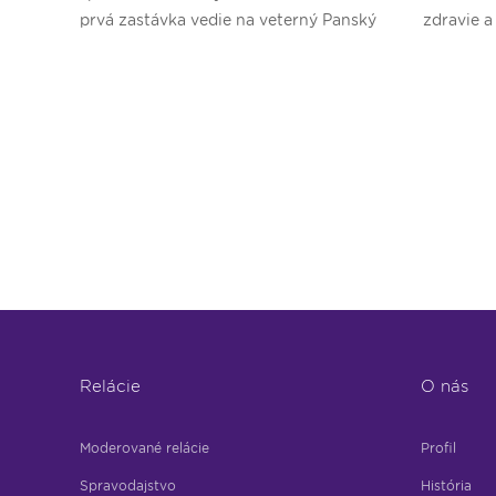
prvá zastávka vedie na veterný Panský
zdravie a
diel.
Relácie
O nás
Moderované relácie
Profil
Spravodajstvo
História