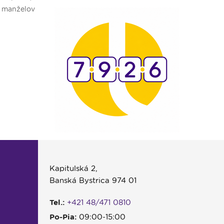
e manželov
bol tento rok skutočne bohatý.
fung
užstva pre
naop
Kapitulská 2,
Banská Bystrica 974 01
Tel.:
+421 48/471 0810
Po-Pia:
09:00-15:00