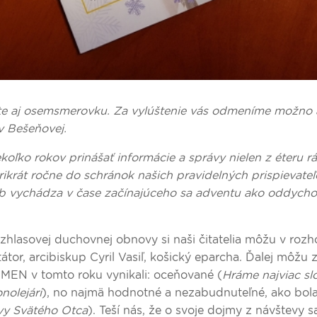
e aj osemsmerovku. Za vylúštenie vás odmeníme možno 
 Bešeňovej.
ko rokov prinášať informácie a správy nielen z éteru rád
rikrát ročne do schránok našich pravidelných prispievateľ
b vychádza v čase začínajúceho sa adventu ako oddych
lasovej duchovnej obnovy si naši čitatelia môžu v rozh
tátor, arcibiskup Cyril Vasiľ, košický eparcha. Ďalej môžu zi
EN v tomto roku vynikali: oceňované (
Hráme najviac sl
nolejári
), no najmä hodnotné a nezabudnuteľné, ako bol
vy Svätého Otca
). Teší nás, že o svoje dojmy z návštevy s