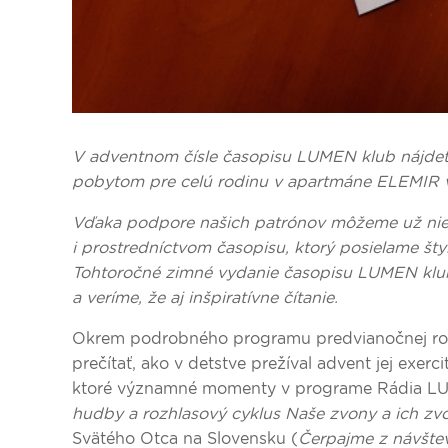
V adventnom čísle časopisu LUMEN klub nájdet
pobytom pre celú rodinu v apartmáne ELEMIR v
Vďaka podpore našich patrónov môžeme už niekoľ
i prostredníctvom časopisu, ktorý posielame šty
Tohtoročné zimné vydanie časopisu LUMEN klu
a veríme, že aj inšpiratívne čítanie.
Okrem podrobného programu predvianočnej rozh
prečítať, ako v detstve prežíval advent jej exerci
ktoré významné momenty v programe Rádia LUM
hudby a rozhlasový cyklus Naše zvony a ich zvo
Svätého Otca na Slovensku (
Čerpajme z návšte