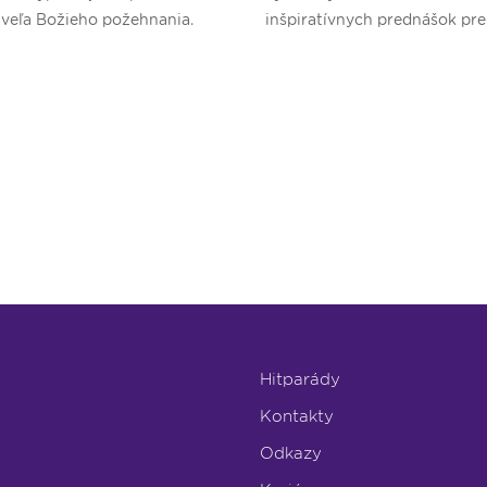
 veľa Božieho požehnania.
inšpiratívnych prednášok pr
a nezabudnuteľného dobrodr
deti.
Hitparády
Kontakty
Odkazy