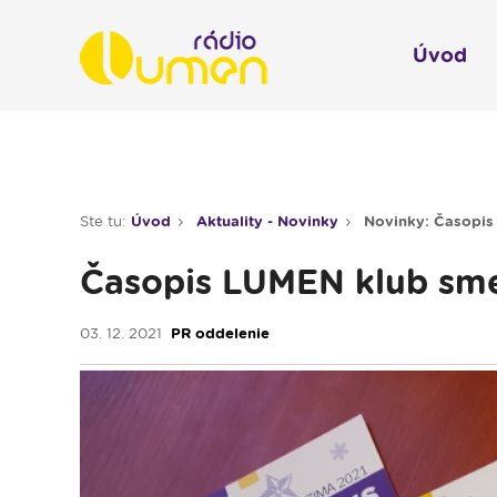
Úvod
Infol
Spravodajstvo
Rádio 
Ste tu:
Úvod
Aktuality - Novinky
Novinky: Časopis
Moderované relácie
Časopis LUMEN klub sme
Pre deti
Hudobné relácie
03. 12. 2021
PR oddelenie
Piesne na želanie
Rubriky
Modlitba