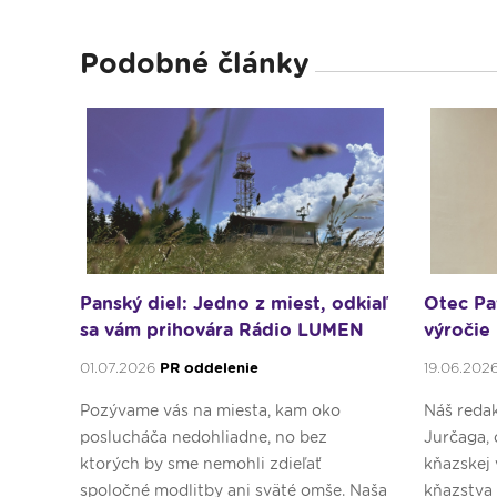
Podobné články
Panský diel: Jedno z miest, odkiaľ
Otec Pa
sa vám prihovára Rádio LUMEN
výročie
01.07.2026
PR oddelenie
19.06.202
Pozývame vás na miesta, kam oko
Náš redak
poslucháča nedohliadne, no bez
Jurčaga, 
ktorých by sme nemohli zdieľať
kňazskej 
spoločné modlitby ani sväté omše. Naša
kňazstva