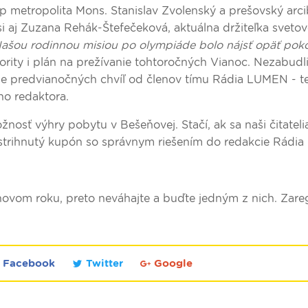
skup metropolita Mons. Stanislav Zvolenský a prešovský arc
i aj Zuzana Rehák-Štefečeková, aktuálna držiteľka sveto
ašou rodinnou misiou po olympiáde bolo nájsť opäť poko
iority i plán na prežívanie tohtoročných Vianoc. Nezabudl
enie predvianočných chvíľ od členov tímu Rádia LUMEN - t
o redaktora.
žnosť výhry pobytu v Bešeňovej. Stačí, ak sa naši čitateli
strihnutý kupón so správnym riešením do redakcie Rádi
novom roku, preto neváhajte a buďte jedným z nich. Zareg
Facebook
Twitter
Google