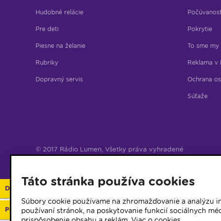
Hudobné relácie
Počúvanos
Pre deti
Pokrytie
Piesne na želanie
To sme my
Rubriky
Reklama v 
Dopravný servis
Ochrana os
Súťaže
© 2017 Rádio Lumen, Všetky práva vyhradené
Správca webu
Táto stránka používa cookies
Darujte 2%
Súbory cookie používame na zhromažďovanie a analýzu in
Podporte vaše rádio
používaní stránok, na poskytovanie funkcií sociálnych méd
prispôsobenie obsahu a reklám.
Viac o cookies