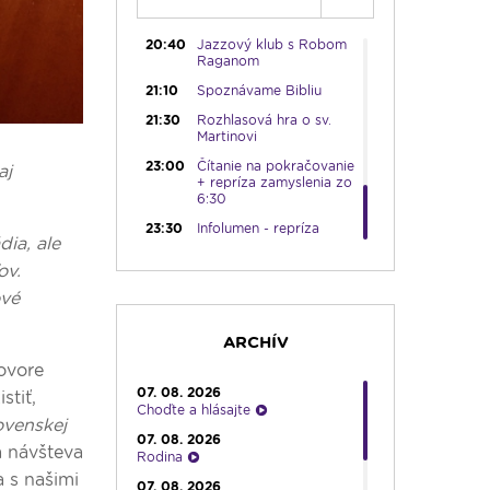
20:10
Večera u Slováka
20:40
Jazzový klub s Robom
Raganom
21:10
Spoznávame Bibliu
21:30
Rozhlasová hra o sv.
Martinovi
23:00
Čítanie na pokračovanie
aj
+ repríza zamyslenia zo
6:30
23:30
Infolumen - repríza
ia, ale
ov.
ové
ARCHÍV
ovore
07. 08. 2026
stiť,
Choďte a hlásajte
ovenskej
07. 08. 2026
a návšteva
Rodina
a s našimi
07. 08. 2026