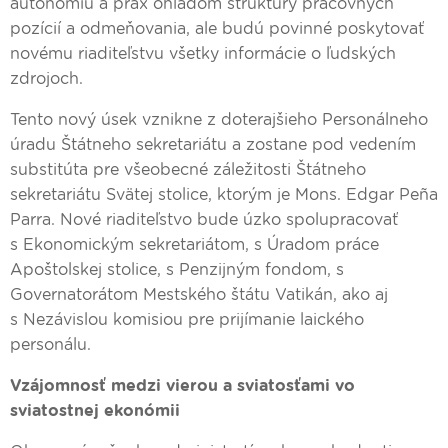
autonómiu a prax ohľadom štruktúry pracovných
pozícií a odmeňovania, ale budú povinné poskytovať
novému riaditeľstvu všetky informácie o ľudských
zdrojoch.
Tento nový úsek vznikne z doterajšieho Personálneho
úradu Štátneho sekretariátu a zostane pod vedením
substitúta pre všeobecné záležitosti Štátneho
sekretariátu Svätej stolice, ktorým je Mons. Edgar Peña
Parra. Nové riaditeľstvo bude úzko spolupracovať
s Ekonomickým sekretariátom, s Úradom práce
Apoštolskej stolice, s Penzijným fondom, s
Governatorátom Mestského štátu Vatikán, ako aj
s Nezávislou komisiou pre prijímanie laického
personálu.
Vzájomnosť medzi vierou a sviatosťami vo
sviatostnej ekonómii