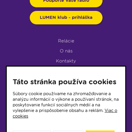
Podporte Vaše rádio
LUMEN klub - prihláška
Relácie
O nás
Kontakty
Podpora rádia
Táto stránka používa cookies
LUMEN KLUB
LUMEN KLUB PRIHLÁŠKA
Súbory cookie používame na zhromažďovanie a
analýzu informácií o výkone a používaní stránok, na
poskytovanie funkcií sociálnych médií a na
© 2017 Rádio Lumen, Všetky práva vyhradené
vylepšenie a prispôsobenie obsahu a reklám.
Viac o
cookies
Správca webu