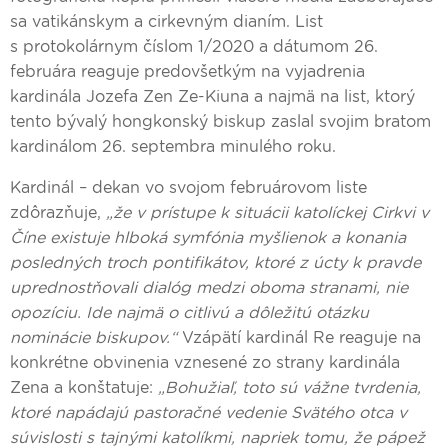
sa vatikánskym a cirkevným dianím. List
s protokolárnym číslom 1/2020 a dátumom 26.
februára reaguje predovšetkým na vyjadrenia
kardinála Jozefa Zen Ze-Kiuna a najmä na list, ktorý
tento bývalý hongkonský biskup zaslal svojim bratom
kardinálom 26. septembra minulého roku.
Kardinál – dekan vo svojom februárovom liste
zdôrazňuje,
„že v prístupe k situácii katolíckej Cirkvi v
Číne existuje hlboká symfónia myšlienok a konania
posledných troch pontifikátov, ktoré z úcty k pravde
uprednostňovali dialóg medzi oboma stranami, nie
opozíciu. Ide najmä o citlivú a dôležitú otázku
nominácie biskupov.“
Vzápätí kardinál Re reaguje na
konkrétne obvinenia vznesené zo strany kardinála
Zena a konštatuje:
„Bohužiaľ, toto sú vážne tvrdenia,
ktoré napádajú pastoračné vedenie Svätého otca v
súvislosti s tajnými katolíkmi, napriek tomu, že pápež