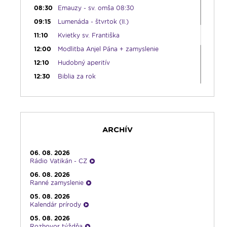
08:30
Emauzy - sv. omša 08:30
09:15
Lumenáda - štvrtok (II.)
11:10
Kvietky sv. Františka
12:00
Modlitba Anjel Pána + zamyslenie
12:10
Hudobný aperitív
12:30
Biblia za rok
13:00
Lumenfórum - štvrtok
17:05
Hudobná bodka s Dianou
17:30
Infolumen
ARCHÍV
18:00
Emauzy - sv. omša 18:00
19:00
Ruženec svetla
06. 08. 2026
19:30
Vešpery
Rádio Vatikán - CZ
19:45
Rádio Vatikán - SK
06. 08. 2026
Ranné zamyslenie
20:00
Rozprávka na dobrú noc
05. 08. 2026
20:10
História a my
Kalendár prírody
21:10
Spoznávame Bibliu
05. 08. 2026
Rozhovor týždňa
21:30
Gospelparáda