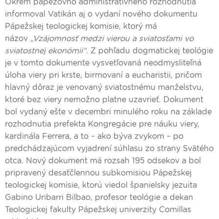
Okrem pápežovho administratívneho rozhodnutia
informoval Vatikán aj o vydaní nového dokumentu
Pápežskej teologickej komisie, ktorý má
názov
„Vzájomnosť medzi vierou a sviatosťami vo
sviatostnej ekonómii“
. Z pohľadu dogmatickej teológie
je v tomto dokumente vysvetľovaná neodmysliteľná
úloha viery pri krste, birmovaní a eucharistii, pričom
hlavný dôraz je venovaný sviatostnému manželstvu,
ktoré bez viery nemožno platne uzavrieť. Dokument
bol vydaný ešte v decembri minulého roku na základe
rozhodnutia prefekta Kongregácie pre náuku viery,
kardinála Ferrera, a to – ako býva zvykom – po
predchádzajúcom vyjadrení súhlasu zo strany Svätého
otca. Nový dokument má rozsah 195 odsekov a bol
pripravený desaťčlennou subkomisiou Pápežskej
teologickej komisie, ktorú viedol španielsky jezuita
Gabino Uribarri Bilbao, profesor teológie a dekan
Teologickej fakulty Pápežskej univerzity Comillas