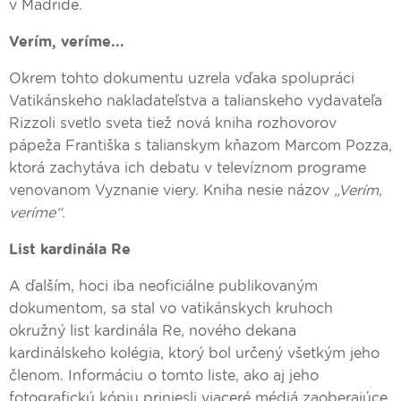
v Madride.
Verím, veríme...
Okrem tohto dokumentu uzrela vďaka spolupráci
Vatikánskeho nakladateľstva a talianskeho vydavateľa
Rizzoli svetlo sveta tiež nová kniha rozhovorov
pápeža Františka s talianskym kňazom Marcom Pozza,
ktorá zachytáva ich debatu v televíznom programe
venovanom Vyznanie viery. Kniha nesie názov
„Verím,
veríme“
.
List kardinála Re
A ďalším, hoci iba neoficiálne publikovaným
dokumentom, sa stal vo vatikánskych kruhoch
okružný list kardinála Re, nového dekana
kardinálskeho kolégia, ktorý bol určený všetkým jeho
členom. Informáciu o tomto liste, ako aj jeho
fotografickú kópiu priniesli viaceré médiá zaoberajúce