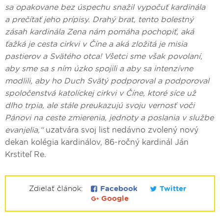
sa opakovane bez úspechu snažil vypočuť kardinála
a prečítať jeho prípisy. Drahý brat, tento bolestný
zásah kardinála Zena nám pomáha pochopiť, aká
ťažká je cesta cirkvi v Číne a aká zložitá je misia
pastierov a Svätého otca! Všetci sme však povolaní,
aby sme sa s ním úzko spojili a aby sa intenzívne
modlili, aby ho Duch Svätý podporoval a podporoval
spoločenstvá katolíckej cirkvi v Číne, ktoré síce už
dlho trpia, ale stále preukazujú svoju vernosť voči
Pánovi na ceste zmierenia, jednoty a poslania v službe
evanjelia,“
uzatvára svoj list nedávno zvolený nový
dekan kolégia kardinálov, 86-ročný kardinál Ján
Krstiteľ Re.
Zdielať článok:
Facebook
Twitter
Google