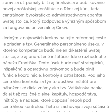
správ sa už pomaly blíži aj finalizácia a publikovanie
novej apoštolskej konštitúcie o Rímskej kúrii, teda
centrálnom byrokraticko-administratívnom aparáte
Svätej stolice, ktorý zodpovedá výrazným spôsobom
za fungovanie univerzálnej Cirkvi.
Jedným z najnovších krokov na tejto reformnej ceste
je zriadenie tzv. Generálneho personálneho úseku, v
ktorého kompetencii budú nielen dikastériá Svätej
stolice, ale aj pridružené inštitúcie. Ide o rozhodnutie
pápeža Františka. Tento úsek bude mať strategickú,
inšpekčnú a operatívnu právomoc a bude plniť
funkcie koordinácie, kontroly a ostražitosti. Pod jeho
centrálnu kontrolu sa týmto dostáva Inštitút pre
náboženské diela známy ako tzv. Vatikánska banka,
ďalej tiež rozličné dielne, kapituly, hospodárstva,
inštitúty a nadácie, ktoré doposiaľ neboli pod
centrálnou kontrolou. Tieto si zachovajú svoju súčasnú