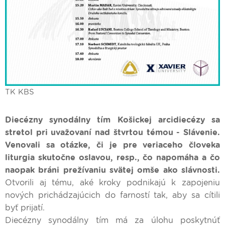
TK KBS
Diecézny synodálny tím Košickej arcidiecézy sa
stretol pri uvažovaní nad štvrtou témou - Slávenie.
Venovali sa otázke, či je pre veriaceho človeka
liturgia skutočne oslavou, resp., čo napomáha a čo
naopak bráni prežívaniu svätej omše ako slávnosti.
Otvorili aj tému, aké kroky podnikajú k zapojeniu
nových prichádzajúcich do farností tak, aby sa cítili
byť prijatí.
Diecézny synodálny tím má za úlohu poskytnúť