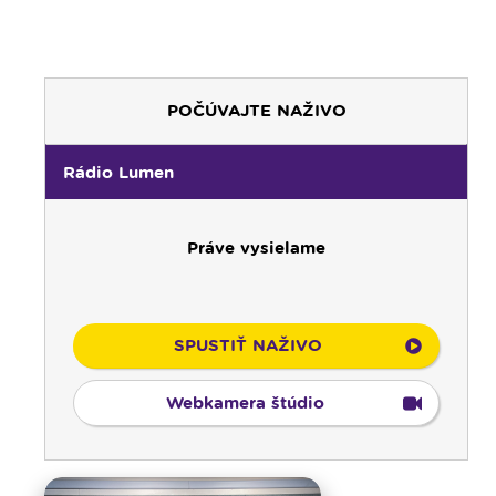
POČÚVAJTE NAŽIVO
00:00
Predel do nového dňa
Rádio Lumen
00:01
Fujarôčka moja - repríza
01:30
Výber z pápežských encyklík - repríza
Práve vysielame
02:00
Počúvaj srdcom - repríza
03:00
Rozhovor týždňa - nočná repríza
04:00
Radostný ruženec
04:25
Čítanie na pokračovanie - repríza
SPUSTIŤ NAŽIVO
04:50
Deň s modlitbou
05:15
Rádio Vatikán - SK (repríza)
Webkamera štúdio
05:30
Litánie k Božskému srdcu
05:45
Ranné chvály
06:00
Ranné spojenie