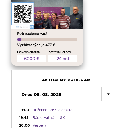
08:30
Rozprávka na sobotné ráno
09:00
Kláštory a rehoľný život
09:30
Viera do vrecka
10:30
Emauzy - mimoriadny prenos
Potrebujeme vás!
12:30
Biblia za rok
13:00
Na úsmev a zamyslenie
Vyzbieraných je 477 €
14:00
Vyznania - repríza
Celková čiastka
Zostávajúci čas
6000 €
24 dní
15:00
Korunka Božieho milosrdenstva - Hodina
milosrdenstva
15:15
Literárna kaviareň
15:50
Vatikánsky týždenník (r.)
AKTUÁLNY PROGRAM
16:00
Pozdravy z Rádia LUMEN
Dnes 08. 08. 2026
17:30
Infolumen
18:00
Emauzy - sv. omša 18:00
19:00
Ruženec pre Slovensko
19:45
Rádio Vatikán - SK
20:00
Vešpery