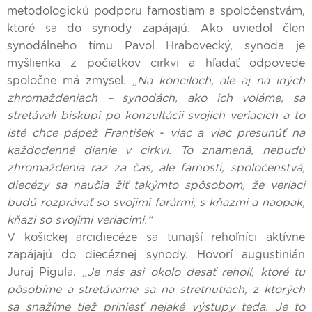
metodologickú podporu farnostiam a spoločenstvám,
ktoré sa do synody zapájajú. Ako uviedol člen
synodálneho tímu Pavol Hrabovecký, synoda je
myšlienka z počiatkov cirkvi a hľadať odpovede
spoločne má zmysel.
„Na konciloch, ale aj na iných
zhromaždeniach – synodách, ako ich voláme, sa
stretávali biskupi po konzultácii svojich veriacich a to
isté chce pápež František - viac a viac presunúť na
každodenné dianie v cirkvi. To znamená, nebudú
zhromaždenia raz za čas, ale farnosti, spoločenstvá,
diecézy sa naučia žiť takýmto spôsobom, že veriaci
budú rozprávať so svojimi farármi, s kňazmi a naopak,
kňazi so svojimi veriacimi.“
V košickej arcidiecéze sa tunajší rehoľníci aktívne
zapájajú do diecéznej synody. Hovorí augustinián
Juraj Pigula.
„Je nás asi okolo desať reholí, ktoré tu
pôsobíme a stretávame sa na stretnutiach, z ktorých
sa snažíme tiež priniesť nejaké výstupy teda. Je to