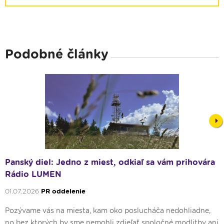
Podobné články
Nex
Panský diel: Jedno z miest, odkiaľ sa vám prihovára
Rádio LUMEN
01.07.2026
PR oddelenie
Pozývame vás na miesta, kam oko poslucháča nedohliadne,
no bez ktorých by sme nemohli zdieľať spoločné modlitby ani