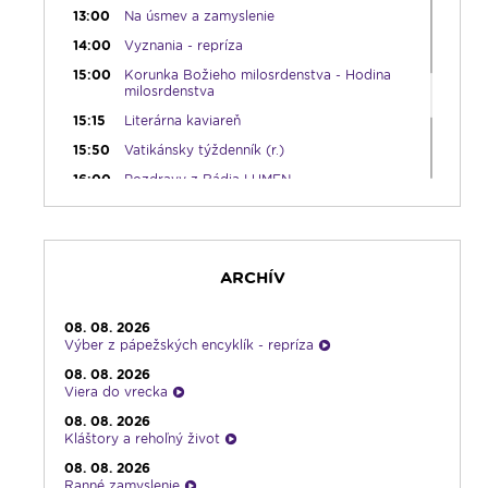
13:00
Na úsmev a zamyslenie
14:00
Vyznania - repríza
15:00
Korunka Božieho milosrdenstva - Hodina
milosrdenstva
15:15
Literárna kaviareň
15:50
Vatikánsky týždenník (r.)
16:00
Pozdravy z Rádia LUMEN
17:30
Infolumen
18:00
Emauzy - sv. omša 18:00
19:00
Ruženec pre Slovensko
ARCHÍV
19:45
Rádio Vatikán - SK
20:00
Vešpery
08. 08. 2026
Výber z pápežských encyklík - repríza
20:15
Od ucha k duchu
08. 08. 2026
21:45
Karmel - repríza
Viera do vrecka
23:15
Pod vankúš
08. 08. 2026
Kláštory a rehoľný život
23:30
Infolumen - repríza
08. 08. 2026
Ranné zamyslenie