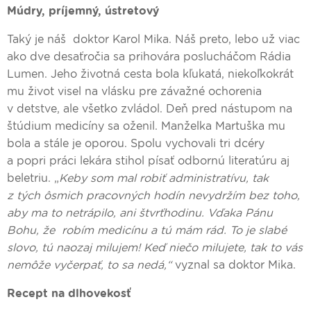
Múdry, príjemný, ústretový
Taký je náš doktor Karol Mika. Náš preto, lebo už viac
ako dve desaťročia sa prihovára poslucháčom Rádia
Lumen. Jeho životná cesta bola kľukatá, niekoľkokrát
mu život visel na vlásku pre závažné ochorenia
v detstve, ale všetko zvládol. Deň pred nástupom na
štúdium medicíny sa oženil. Manželka Martuška mu
bola a stále je oporou. Spolu vychovali tri dcéry
a popri práci lekára stihol písať odbornú literatúru aj
beletriu.
„
Keby som mal robiť administratívu, tak
z tých ôsmich pracovných hodín nevydržím bez toho,
aby ma to netrápilo, ani štvrťhodinu. Vďaka Pánu
Bohu, že robím medicínu a tú mám rád. To je slabé
slovo, tú naozaj milujem! Keď niečo milujete, tak to vás
nemôže vyčerpať, to sa nedá,“
vyznal sa doktor Mika.
Recept na dlhovekosť