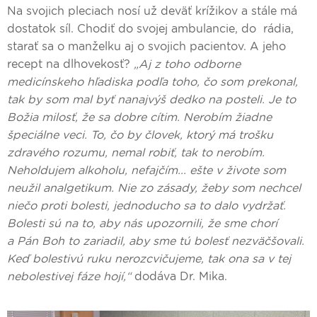
Na svojich pleciach nosí už deväť krížikov a stále má
dostatok síl. Chodiť do svojej ambulancie, do rádia,
starať sa o manželku aj o svojich pacientov. A jeho
recept na dlhovekosť?
„Aj z toho odborne
medicínskeho hľadiska podľa toho, čo som prekonal,
tak by som mal byť nanajvýš dedko na posteli. Je to
Božia milosť, že sa dobre cítim. Nerobím žiadne
špeciálne veci. To, čo by človek, ktorý má trošku
zdravého rozumu, nemal robiť, tak to nerobím.
Neholdujem alkoholu, nefajčím... ešte v živote som
neužil analgetikum. Nie zo zásady, žeby som nechcel
niečo proti bolesti, jednoducho sa to dalo vydržať.
Bolesti sú na to, aby nás upozornili, že sme chorí
a Pán Boh to zariadil, aby sme tú bolesť nezväčšovali.
Keď bolestivú ruku nerozcvičujeme, tak ona sa v tej
nebolestivej fáze hojí,“
dodáva Dr. Mika.