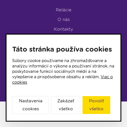
Relácie
O nás
Kontakty
Podpora rádia
Táto stránka používa cookies
LUMEN KLUB
LUMEN KLUB PRIHLÁŠKA
Súbory cookie používame na zhromažďovanie a
analýzu informácií o výkone a používaní stránok, na
poskytovanie funkcií sociálnych médií a na
© 2017 Rádio Lumen, Všetky práva vyhradené
vylepšenie a prispôsobenie obsahu a reklám.
Viac o
cookies
Správca webu
Nastavenia
Zakázať
Povoliť
cookies
všetko
všetko
Facebook