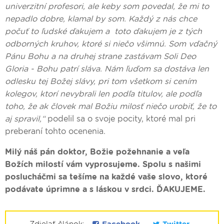
univerzitní profesori, ale keby som povedal, že mi to
nepadlo dobre, klamal by som. Každý z nás chce
počuť to ľudské ďakujem a toto ďakujem je z tých
odborných kruhov, ktoré si niečo všimnú. Som vďačný
Pánu Bohu a na druhej strane zastávam Soli Deo
Gloria - Bohu patrí sláva. Nám ľuďom sa dostáva len
odlesku tej Božej slávy, pri tom všetkom si cením
kolegov, ktorí nevybrali len podľa titulov, ale podľa
toho, že ak človek mal Božiu milosť niečo urobiť, že to
aj spravil,“
podelil sa o svoje pocity, ktoré mal pri
preberaní tohto ocenenia.
Milý náš pán doktor, Božie požehnanie a veľa
Božích milostí vám vyprosujeme. Spolu s našimi
poslucháčmi sa tešíme na každé vaše slovo, ktoré
podávate úprimne a s láskou v srdci. ĎAKUJEME.