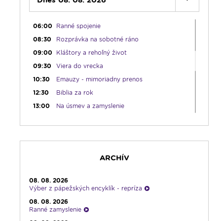
Dnes 08. 08. 2026
05:45
Ranné chvály
06:00
Ranné spojenie
08:30
Rozprávka na sobotné ráno
09:00
Kláštory a rehoľný život
09:30
Viera do vrecka
10:30
Emauzy - mimoriadny prenos
12:30
Biblia za rok
13:00
Na úsmev a zamyslenie
14:00
Vyznania - repríza
15:00
Korunka Božieho milosrdenstva - Hodina
milosrdenstva
15:15
Literárna kaviareň
ARCHÍV
15:50
Vatikánsky týždenník (r.)
16:00
Pozdravy z Rádia LUMEN
08. 08. 2026
Výber z pápežských encyklík - repríza
17:30
Infolumen
08. 08. 2026
18:00
Emauzy - sv. omša 18:00
Ranné zamyslenie
19:00
Ruženec pre Slovensko