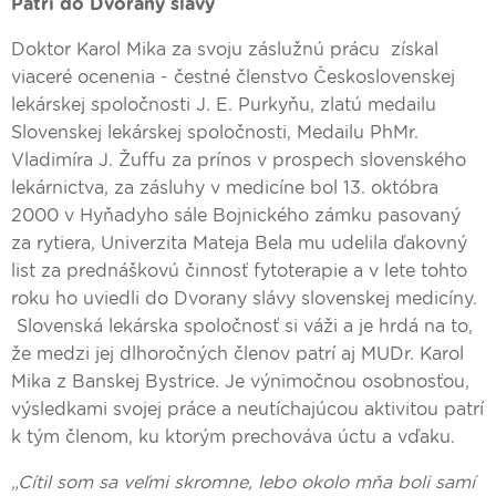
Patrí do Dvorany slávy
Doktor Karol Mika za svoju záslužnú prácu získal
viaceré ocenenia - čestné členstvo Československej
lekárskej spoločnosti J. E. Purkyňu, zlatú medailu
Slovenskej lekárskej spoločnosti, Medailu PhMr.
Vladimíra J. Žuffu za prínos v prospech slovenského
lekárnictva, za zásluhy v medicíne bol 13. októbra
2000 v Hyňadyho sále Bojnického zámku pasovaný
za rytiera, Univerzita Mateja Bela mu udelila ďakovný
list za prednáškovú činnosť fytoterapie a v lete tohto
roku ho uviedli do Dvorany slávy slovenskej medicíny.
Slovenská lekárska spoločnosť si váži a je hrdá na to,
že medzi jej dlhoročných členov patrí aj MUDr. Karol
Mika z Banskej Bystrice. Je výnimočnou osobnosťou,
výsledkami svojej práce a neutíchajúcou aktivitou patrí
k tým členom, ku ktorým prechováva úctu a vďaku.
„Cítil som sa veľmi skromne, lebo okolo mňa boli samí