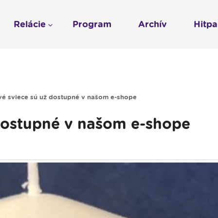
Relácie
Program
Archív
Hitp
Profil
História
To sme my
LUMEN KLUB
Gospelpar
umen
Rádio Vatikán - SK
LUMEN KLUB PRIH
Vatikán - CZ
Kresťanské noviny
Reklama v Rádiu L
vé sviece sú už dostupné v našom e-shope
Ochrana osobných 
dostupné v našom e-shope