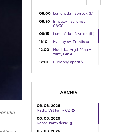
05:45
Ranné chvály
06:00
Lumenáda - štvrtok (I.)
08:30
Emauzy - sv. omša
08:30
09:15
Lumenáda - štvrtok (II.)
11:10
Kvietky sv. Františka
12:00
Modlitba Anjel Pána +
zamyslenie
12:10
Hudobný aperitív
12:30
Biblia za rok
13:00
Lumenfórum - štvrtok
17:05
Hudobná bodka s
Dianou
ARCHÍV
17:30
Infolumen
06. 08. 2026
18:00
Emauzy - sv. omša
Rádio Vatikán - CZ
18:00
 ponuka
06. 08. 2026
19:00
Ruženec svetla
Ranné zamyslenie
19:30
Vešpery
05. 08. 2026
ulých si