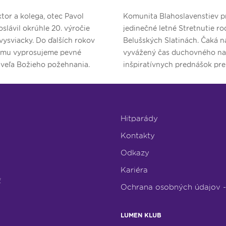
tor a kolega, otec Pavol
Komunita Blahoslavenstiev p
oslávil okrúhle 20. výročie
jedinečné letné Stretnutie ro
vysviacky. Do ďalších rokov
Belušských Slatinách. Čaká n
 mu vyprosujeme pevné
vyvážený čas duchovného na
 veľa Božieho požehnania.
inšpiratívnych prednášok pr
a nezabudnuteľného dobrodr
deti.
Hitparády
Kontakty
Odkazy
Kariéra
ť
Ochrana osobných údajov 
LUMEN KLUB