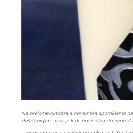
Na prelome októbra a novembra spomíname na na
dušičkových sviec je k dispozícii len do vypred
Limitovanú edíciu sviečok pri príležitosti Svia