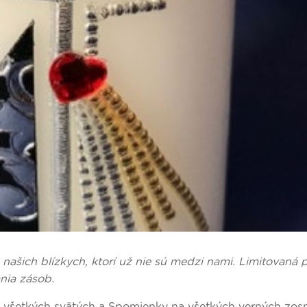
šich blízkych, ktorí už nie sú medzi nami. Limitovaná
ania zásob.
tku všetkých svätých a Spomienky na všetkých verných zosn