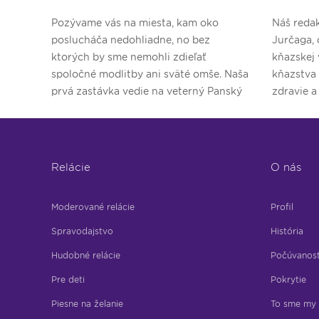
Pozývame vás na miesta, kam oko
Náš redak
poslucháča nedohliadne, no bez
Jurčaga, 
ktorých by sme nemohli zdieľať
kňazskej 
spoločné modlitby ani sväté omše. Naša
kňazstva
prvá zastávka vedie na veterný Panský
zdravie a
diel.
Relácie
O nás
Moderované relácie
Profil
Spravodajstvo
História
Hudobné relácie
Počúvanos
Pre deti
Pokrytie
Piesne na želanie
To sme my