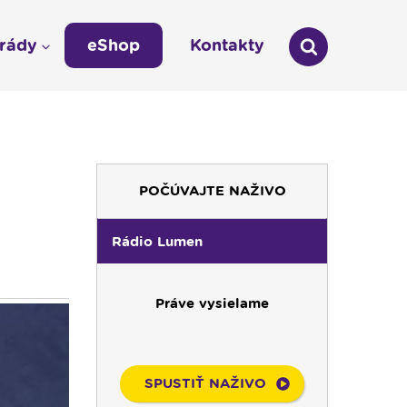
arády
eShop
Kontakty
áda
Technická odstávka vysielania
LÁŠKA
Zmena času na zimný 03:00 -- 02:00
umen
POČÚVAJTE NAŽIVO
údajov
Rádio Lumen
Práve vysielame
SPUSTIŤ NAŽIVO