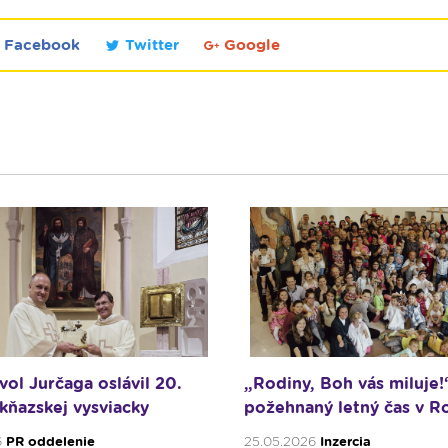
Facebook
Twitter
Google
vol Jurčaga oslávil 20.
„Rodiny, Boh vás miluje!
 kňazskej vysviacky
požehnaný letný čas v R
6
PR oddelenie
25.05.2026
Inzercia