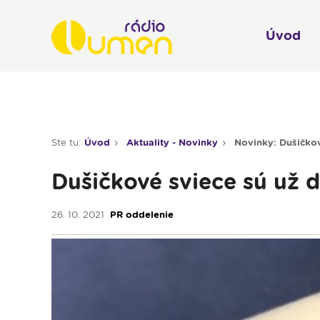
Úvod
Infol
Spravodajstvo
Rádio 
Ste tu:
Úvod
Aktuality - Novinky
Novinky: Dušičko
Moderované relácie
Dušičkové sviece sú už 
Pre deti
Hudobné relácie
26. 10. 2021
PR oddelenie
Piesne na želanie
Rubriky
Modlitba