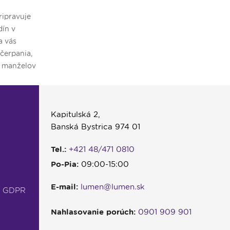
ripravuje
Modlitba svätého ruženca, slávnostná
Vo v
dín v
svätá omša, ale aj popoludňajší koncert
druh
a vás
a hlboké svedectvá poslucháčov.
AI, 
čerpania,
Program našej spoločnej púte v Krakove
tajo
e manželov
bol tento rok skutočne bohatý.
fung
užstva pre
naop
Kapitulská 2,
Banská Bystrica 974 01
Tel.:
+421 48/471 0810
Po-Pia:
09:00-15:00
E-mail:
lumen@lumen.sk
- GDPR
Nahlasovanie porúch:
0901 909 901