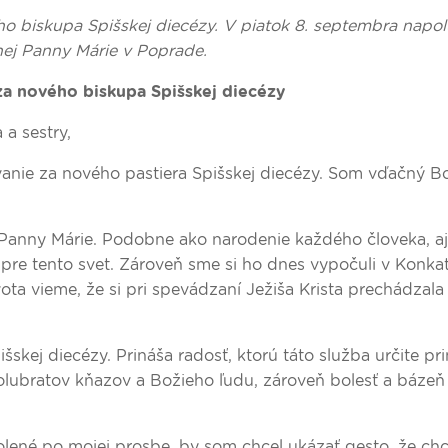
o biskupa Spišskej diecézy. V piatok 8. septembra napo
nej Panny Márie v Poprade.
za nového biskupa Spišskej diecézy
a a sestry,
nie za nového pastiera Spišskej diecézy. Som vďačný B
Panny Márie. Podobne ako narodenie každého človeka, aj
re tento svet. Zároveň sme si ho dnes vypočuli v Konka
ota vieme, že si pri spevádzaní Ježiša Krista prechádzala 
skej diecézy. Prináša radosť, ktorú táto služba určite pri
polubratov kňazov a Božieho ľudu, zároveň bolesť a bázeň
olené po mojej prosbe, by som chcel ukázať gesto, že ch