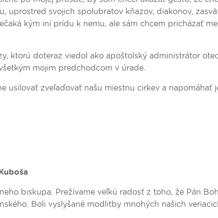
u, uprostred svojich spolubratov kňazov, diakonov, zasv
ečaká kým iní prídu k nemu, ale sám chcem pricházať med
 ktorú doteraz viedol ako apoštolský administrátor otec
m všetkým mojim predchodcom v úrade.
usilovať zveľaďovať našu miestnu cirkev a napomáhať j
 Kuboša
zneho biskupa. Prežívame veľkú radosť z toho, že Pán Bo
enského. Boli vyslyšané modlitby mnohých našich veriacic