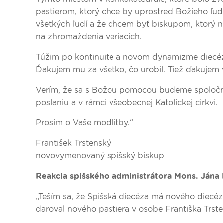
pastierom, ktorý chce by uprostred Božieho ľud
všetkých ľudí a že chcem byť biskupom, ktorý n
na zhromaždenia veriacich.
Túžim po kontinuite a novom dynamizme diecézy,
Ďakujem mu za všetko, čo urobil. Tiež ďakuje
Verím, že sa s Božou pomocou budeme spoločne 
poslaniu a v rámci všeobecnej Katolíckej cirkvi.
Prosím o Vaše modlitby.“
František Trstenský
novovymenovaný spišský biskup
Reakcia spišského administrátora Mons. Jána
„Teším sa, že Spišská diecéza má nového diecé
daroval nového pastiera v osobe Františka Trst