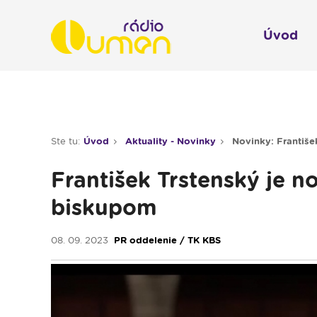
Úvod
Infol
Spravodajstvo
Rádio 
Ste tu:
Úvod
Aktuality - Novinky
Novinky: Františ
Moderované relácie
František Trstenský je 
Pre deti
biskupom
Hudobné relácie
Piesne na želanie
08. 09. 2023
PR oddelenie / TK KBS
Rubriky
Modlitba