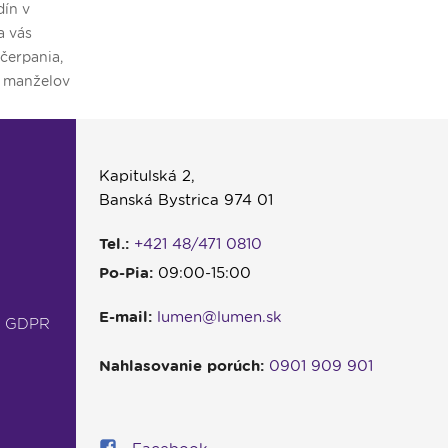
dín v
svätá omša, ale aj popoludňajší koncert
druh
a vás
a hlboké svedectvá poslucháčov.
AI, 
čerpania,
Program našej spoločnej púte v Krakove
tajo
e manželov
bol tento rok skutočne bohatý.
fung
užstva pre
naop
Kapitulská 2,
Banská Bystrica 974 01
Tel.:
+421 48/471 0810
Po-Pia:
09:00-15:00
E-mail:
lumen@lumen.sk
- GDPR
Nahlasovanie porúch:
0901 909 901