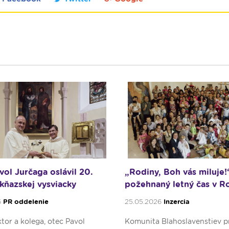
vol Jurčaga oslávil 20.
„Rodiny, Boh vás miluje!
 kňazskej vysviacky
požehnaný letný čas v R
6
PR oddelenie
25.05.2026
Inzercia
tor a kolega, otec Pavol
Komunita Blahoslavenstiev p