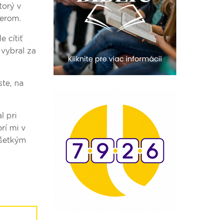
torý v
ierom.
 cítiť
 vybral za
te, na
l pri
rí mi v
všetkým