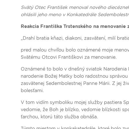
Svätý Otec František menoval nového diecézneh
ohlásili jeho meno v Konkatedrále Sedembolest
Reakcia Františka Trstenského na menovanie 
„Drahí bratia kňazi, diakoni, zasvätení, milí brati
pred malou chvíľou bolo oznámené moje menova
Svätému Otcovi Františkovi za menovanie.
Oznámené to bolo v dnešný sviatok Narodenia 
narodenie Božej Matky bolo radostnou správou p
zasvätenej Sedembolestnej Panne Márii. Z jej živ
bolesťami.
V tom vidím symboliku mojej služby pastiera Spiš
vedomie, že Boh je blízko, vedomie blízkosti s
ťarchou, ktorú táto služba obnáša.
Týmto miestom v konkakatedrále, ktoré bolo zv