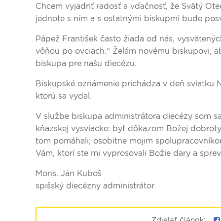
Chcem vyjadriť radosť a vďačnosť, že Svätý Ote
jednote s ním a s ostatnými biskupmi bude posv
Pápež František často žiada od nás, vysvätených
vôňou po ovciach.“ Želám novému biskupovi, aby
biskupa pre našu diecézu.
Biskupské oznámenie prichádza v deň sviatku N
ktorú sa vydal.
V službe biskupa administrátora diecézy som sa 
kňazskej vysviacke: byť dôkazom Božej dobroty..
tom pomáhali; osobitne mojim spolupracovníkom
Vám, ktorí ste mi vyprosovali Božie dary a spre
Mons. Ján Kuboš
spišský diecézny administrátor
Zdielať článok: