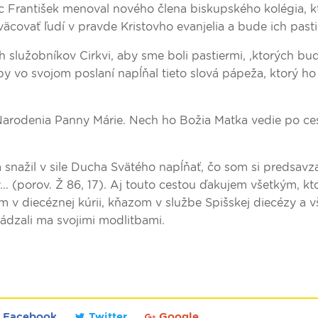
c František menoval nového člena biskupského kolégia, k
äcovať ľudí v pravde Kristovho evanjelia a bude ich past
 služobníkov Cirkvi, aby sme boli pastiermi, ,ktorých bude
 vo svojom poslaní napĺňal tieto slová pápeža, ktorý ho
arodenia Panny Márie. Nech ho Božia Matka vedie po ces
snažil v sile Ducha Svätého napĺňať, čo som si predsavza
. (porov. Ž 86, 17). Aj touto cestou ďakujem všetkým, kto
 v diecéznej kúrii, kňazom v službe Spišskej diecézy a 
vádzali ma svojimi modlitbami.
Facebook
Twitter
Google