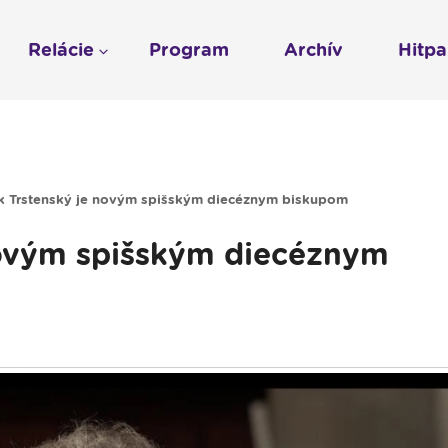
Relácie
Program
Archív
Hitp
Profil
História
To sme my
LUMEN KLUB
Gospelpar
umen
Rádio Vatikán - SK
LUMEN KLUB PRIH
Vatikán - CZ
Kresťanské noviny
Reklama v Rádiu L
ek Trstenský je novým spišským diecéznym biskupom
Ochrana osobných 
novým spišským diecéznym