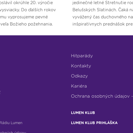
oslávil okrúhle 20. výročie
jedinečné letné Stretnutie ro
vysviacky. Do ďalších rokov
Belušských Slatinách. Čaká n
 mu vyprosujeme pevné
vyvážený čas duchovného na
 veľa Božieho požehnania.
inšpiratívnych prednášok pr
a nezabudnuteľného dobrodr
deti.
Hitparády
Kontakty
Odkazy
Kariéra
ť
Ochrana osobných údajov 
LUMEN KLUB
Rádiu Lumen
LUMEN KLUB PRIHLÁŠKA
obných údajov