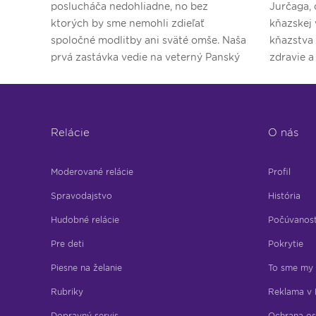
poslucháča nedohliadne, no bez
Jurčaga, 
ktorých by sme nemohli zdieľať
kňazskej 
spoločné modlitby ani sväté omše. Naša
kňazstva
prvá zastávka vedie na veterný Panský
zdravie a
diel.
Relácie
O nás
Moderované relácie
Profil
Spravodajstvo
História
Hudobné relácie
Počúvanos
Pre deti
Pokrytie
Piesne na želanie
To sme my
Rubriky
Reklama v 
Dopravný servis
Ochrana os