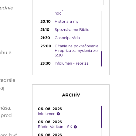
19:45
Rádio Vatikán - SK
ludnie
20:00
Rozprávka na dobrú
noc
20:10
História a my
21:10
Spoznávame Bibliu
21:30
Gospelparáda
23:00
Čítanie na pokračovanie
+ repríza zamyslenia zo
ohu a
6:30
23:30
Infolumen - repríza
tedrále
aj
ARCHÍV
náša,
06. 08. 2026
Infolumen
 pred
06. 08. 2026
Rádio Vatikán - SK
06. 08. 2026
cem byť