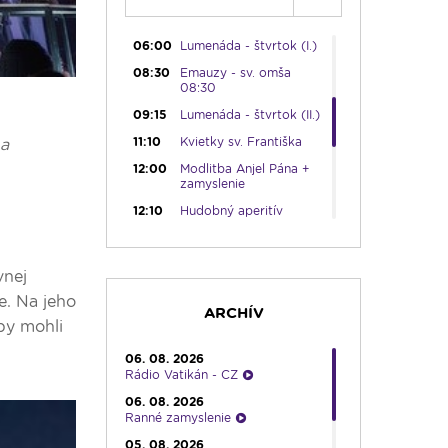
05:45
Ranné chvály
06:00
Lumenáda - štvrtok (I.)
08:30
Emauzy - sv. omša
08:30
09:15
Lumenáda - štvrtok (II.)
11:10
Kvietky sv. Františka
na
12:00
Modlitba Anjel Pána +
zamyslenie
12:10
Hudobný aperitív
12:30
Biblia za rok
13:00
Lumenfórum - štvrtok
vnej
17:05
Hudobná bodka s
e. Na jeho
Dianou
ARCHÍV
aby mohli
17:30
Infolumen
06. 08. 2026
18:00
Emauzy - sv. omša
Rádio Vatikán - CZ
18:00
06. 08. 2026
19:00
Ruženec svetla
Ranné zamyslenie
19:30
Vešpery
05. 08. 2026