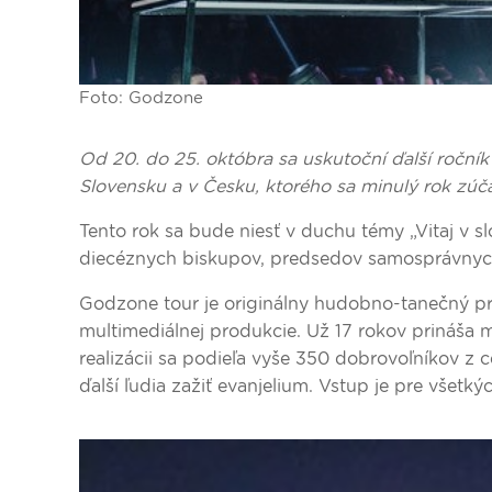
Foto: Godzone
Od 20. do 25. októbra sa uskutoční ďalší ročník
Slovensku a v Česku, ktorého sa minulý rok zúčas
Tento rok sa bude niesť v duchu témy „Vitaj v 
diecéznych biskupov, predsedov samosprávnych 
Godzone tour je originálny hudobno-tanečný pro
multimediálnej produkcie. Už 17 rokov prináša 
realizácii sa podieľa vyše 350 dobrovoľníkov z c
ďalší ľudia zažiť evanjelium. Vstup je pre všetký