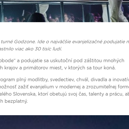
 turné Godzone. Ide o najväčšie evanjelizačné podujatie 
tnilo viac ako 30 tisíc ľudí.
slobode“ a podujatie sa uskutoční pod záštitou mnohých
krajov a primátorov miest, v ktorých sa tour koná.
gram plný modlitby, svedectiev, chvál, divadla a inovatí
možnosť zažiť evanjelium v modernej a zrozumiteľnej form
elého Slovenska, ktorí obetujú svoj čas, talenty a prácu, 
ch bezplatný.