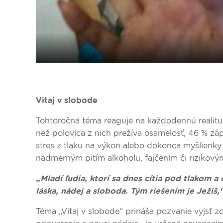
Vitaj v slobode
Tohtoročná téma reaguje na každodennú realitu
než polovica z nich prežíva osamelosť, 46 % záp
stres z tlaku na výkon alebo dokonca myšlienky 
nadmerným pitím alkoholu, fajčením či rizikovým
„Mladí ľudia, ktorí sa dnes cítia pod tlakom a 
láska, nádej a sloboda. Tým riešením je Ježiš,
Téma „Vitaj v slobode“ prináša pozvanie vyjsť zo 