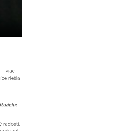
 – viac
ce riešia
ituáciu:
ý radosti,