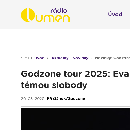
Úvod
Infol
Spravodajstvo
Rádio 
Ste tu:
Úvod
Aktuality - Novinky
Novinky: Godzone 
Moderované relácie
Godzone tour 2025: Evan
Pre deti
témou slobody
Hudobné relácie
Piesne na želanie
20. 08. 2025
PR článok/Godzone
Rubriky
Modlitba