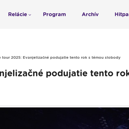
Relácie
Program
Archív
Hitp
Profil
História
To sme my
LUMEN KLUB
Gospelpar
umen
Rádio Vatikán - SK
LUMEN KLUB PRIH
Vatikán - CZ
Kresťanské noviny
Reklama v Rádiu L
tour 2025: Evanjelizačné podujatie tento rok s témou slobody
Ochrana osobných 
jelizačné podujatie tento rok