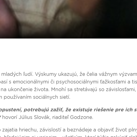
 mladých ľudí. Výskumy ukazujú, že čelia vážnym výzvam
así s emocionálnymi či psychosociálnymi ťažkosťami a tisí
na ukončenie života. Mnohí sa stretávajú so závislosťami,
 používaním sociálnych sietí.
opustení, potrebujú zažiť, že existuje riešenie pre ich s
“
hovorí Július Slovák, riaditeľ Godzone.
zajatia hriechu, závislostí a beznádeje a objaviť život pln