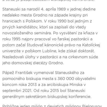
Staneuski sa narodil 4. apríla 1969 v jednej dedine
neďaleko mesta Grodno na západe krajiny pri
hraniciach s Poľskom. V roku 1990 bol jedným z
prvých kandidátov, ktorí sa zapísali do vtedy
novozaloženého seminára. Po vysvätení za kňaza v
roku 1995 najprv pracoval vo farskej pastorácii a
potom začal študovať kánonické právo na Katolíckej
univerzite v poľskom Lubline, kde získal doktorát.
Nasledovali úlohy v pastorácii a na cirkevnom súde
jeho domovskej diecézy Grodno.
Pápež František vymenoval Staneuského za
pomocného biskupa mesta s 360 000 obyvateľmi
koncom roka 2013 a za arcibiskupa Minska v
septembri 2021. Od roku 2015 bol Staneuski
generálnym sekretárom biskupskej konferencie.
Približne jeden milión z deviatich miliónov Bielorusov