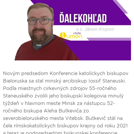
Novým predsedom Konferencie katolíckych biskupov
Bieloruska sa stal minský arcibiskup Iossif Staneuski.
Podľa miestnych cirkevných zdrojov 55-ročného
Staneuského zvolili jeho biskupskí kolegovia minulý
týždeň v hlavnom meste Minsk za nástupcu 52-
ročného biskupa Aleha Butkeviča zo
severobieloruského mesta Vitebsk. Butkevič stál na
čele rímskokatolíckych biskupov krajiny od roku 2021
a teraz je podpredsedom biskupskej konferencie.