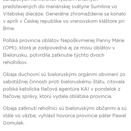
predstavených do mariánskej svätyne Sumilina vo
Vitebskej diecéze. Generálne zhromaždenie sa konalo
v apríli v Českej republike vo vranovskom kláštore pri
Brne.
Poľská provincia oblátov Nepoškvrnenej Panny Márie
(OMI), ktorá je zodpovedná aj za misiu oblátov v
Bielorusku, potvrdila zatknutie týchto dvoch
rehoľníkov.
Obaja duchovní sú bieloruskými orgánmi obvinení zo
sabotážnej činnosti proti bieloruskému štátu, citovala
poľská katolícka tlačová agentúra KAI v pondelok z
tlačovej správy, ktorú vydala oblátska provincia.
Obaja zatknutí rehoľníci sú bieloruskými občanmi a sú
stále vo väzbe, vyhlásil hovorca provincie páter Pawel
Gomulak.