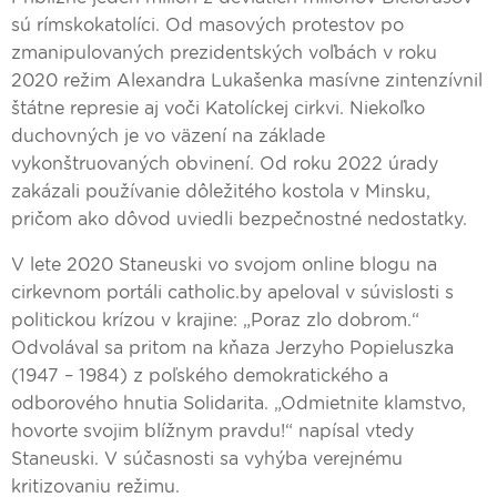
sú rímskokatolíci. Od masových protestov po
zmanipulovaných prezidentských voľbách v roku
2020 režim Alexandra Lukašenka masívne zintenzívnil
štátne represie aj voči Katolíckej cirkvi. Niekoľko
duchovných je vo väzení na základe
vykonštruovaných obvinení. Od roku 2022 úrady
zakázali používanie dôležitého kostola v Minsku,
pričom ako dôvod uviedli bezpečnostné nedostatky.
V lete 2020 Staneuski vo svojom online blogu na
cirkevnom portáli catholic.by apeloval v súvislosti s
politickou krízou v krajine: „Poraz zlo dobrom.“
Odvolával sa pritom na kňaza Jerzyho Popieluszka
(1947 – 1984) z poľského demokratického a
odborového hnutia Solidarita. „Odmietnite klamstvo,
hovorte svojim blížnym pravdu!“ napísal vtedy
Staneuski. V súčasnosti sa vyhýba verejnému
kritizovaniu režimu.