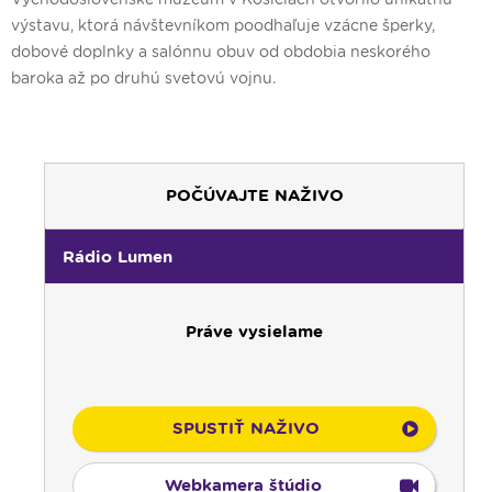
výstavu, ktorá návštevníkom poodhaľuje vzácne šperky,
dobové doplnky a salónnu obuv od obdobia neskorého
baroka až po druhú svetovú vojnu.
POČÚVAJTE NAŽIVO
00:00
Predel do nového dňa
00:01
Gaučing - repríza
Rádio Lumen
01:00
Rodina - repríza
01:30
Gospelparáda - repríza
Práve vysielame
03:00
Svetlo nádeje - repríza
03:30
Pod vankúš
04:00
Ruženec svetla
04:25
Čítanie na pokračovanie - repríza
SPUSTIŤ NAŽIVO
04:50
Deň s modlitbou
05:00
Rádio Vatikán - CZ
Webkamera štúdio