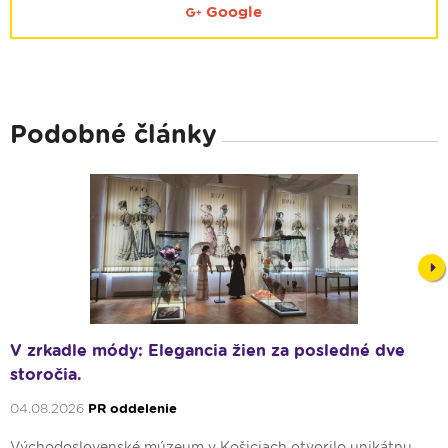
Google
Podobné články
Nex
V zrkadle módy: Elegancia žien za posledné dve
storočia.
04.08.2026
PR oddelenie
Východoslovenské múzeum v Košiciach otvorilo unikátnu