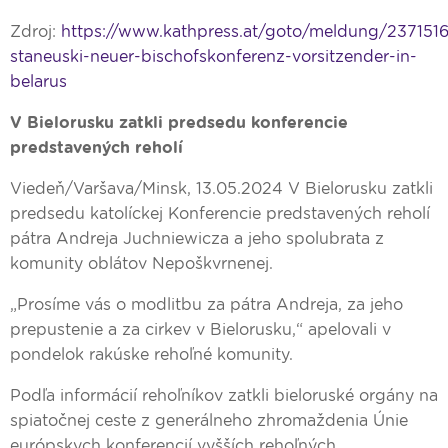
Zdroj:
https://www.kathpress.at/goto/meldung/2371516/
staneuski-neuer-bischofskonferenz-vorsitzender-in-
belarus
V Bielorusku zatkli predsedu konferencie
predstavených reholí
Viedeň/Varšava/Minsk, 13.05.2024 V Bielorusku zatkli
predsedu katolíckej Konferencie predstavených reholí
pátra Andreja Juchniewicza a jeho spolubrata z
komunity oblátov Nepoškvrnenej.
„Prosíme vás o modlitbu za pátra Andreja, za jeho
prepustenie a za cirkev v Bielorusku,“ apelovali v
pondelok rakúske rehoľné komunity.
Podľa informácií rehoľníkov zatkli bieloruské orgány na
spiatočnej ceste z generálneho zhromaždenia Únie
európskych konferencií vyšších rehoľných