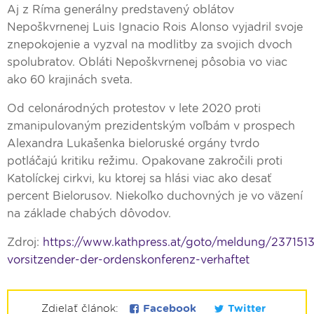
Aj z Ríma generálny predstavený oblátov
Nepoškvrnenej Luis Ignacio Rois Alonso vyjadril svoje
znepokojenie a vyzval na modlitby za svojich dvoch
spolubratov. Obláti Nepoškvrnenej pôsobia vo viac
ako 60 krajinách sveta.
Od celonárodných protestov v lete 2020 proti
zmanipulovaným prezidentským voľbám v prospech
Alexandra Lukašenka bieloruské orgány tvrdo
potláčajú kritiku režimu. Opakovane zakročili proti
Katolíckej cirkvi, ku ktorej sa hlási viac ako desať
percent Bielorusov. Niekoľko duchovných je vo väzení
na základe chabých dôvodov.
Zdroj:
https://www.kathpress.at/goto/meldung/2371513
vorsitzender-der-ordenskonferenz-verhaftet
Zdielať článok:
Facebook
Twitter