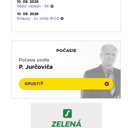
10. 08. 2026
Rádio Vatikán - SK
10. 08. 2026
Emauzy - sv. omša 18:00
10. 08. 2026
Emauzy - sv. omša 08:30
10. 08. 2026
Povedz mi čo čítaš
POČASIE
10. 08. 2026
Čítanie na pokračovanie
Počasie podľa
10. 08. 2026
P. Jurčoviča
Ranné zamyslenie
10. 08. 2026
Gaučing
SPUSTIŤ
10. 08. 2026
Oldies s Ernie Murínom