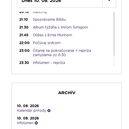
Dnes 10. 08. 2026
20:00
Rozprávka na dobrú noc
20:10
Gaučing
21:10
Spoznávame Bibliu
21:30
Album týždňa s Imrom Šimigom
21:45
Oldies s Ernie Murínom
22:00
Počúvaj srdcom
23:00
Čítanie na pokračovanie + repríza
zamyslenia zo 6:30
23:30
Infolumen - repríza
ARCHÍV
10. 08. 2026
Kalendár prírody
10. 08. 2026
Infolumen