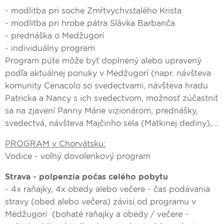
- modlitba pri soche Zmŕtvychvstalého Krista
- modlitba pri hrobe pátra Slávka Barbariča
- prednáška o Medžugorí
- individuálny program
Program púte môže byť doplnený alebo upravený
podľa aktuálnej ponuky v Medžugorí (napr. návšteva
komunity Cenacolo so svedectvami, návšteva hradu
Patricka a Nancy s ich svedectvom, možnosť zúčastniť
sa na zjavení Panny Márie vizionárom, prednášky,
svedectvá, návšteva Majčinho sela (Matkinej dediny),...
PROGRAM v Chorvátsku:
Vodice - voľný dovolenkový program
Strava - polpenzia počas celého pobytu
- 4x raňajky, 4x obedy alebo večere - čas podávania
stravy (obed alebo večera) závisí od programu v
Medžugorí (bohaté raňajky a obedy / večere -