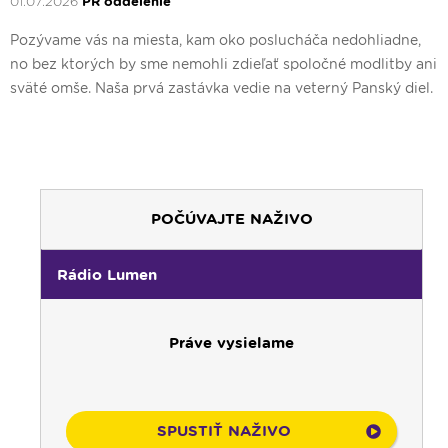
01.07.2026
PR oddelenie
Pozývame vás na miesta, kam oko poslucháča nedohliadne,
no bez ktorých by sme nemohli zdieľať spoločné modlitby ani
sväté omše. Naša prvá zastávka vedie na veterný Panský diel.
00:00
Predel do nového dňa
POČÚVAJTE NAŽIVO
00:01
Rozhlasová hra - repriza
01:00
Zaostrené - repríza
Rádio Lumen
02:00
Odborník na linke - repríza
03:00
Kláštory a rehoľný život - repríza
Práve vysielame
03:30
Pod vankúš
04:00
Radostný ruženec
04:25
Ďalekohľad - repríza zo soboty
04:50
Deň s modlitbou
SPUSTIŤ NAŽIVO