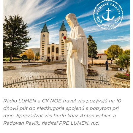
Rádio LUMEN a CK NOE travel vás pozývajú na 10-
dňovú púť do Medžugoria spojenú s pobytom pri
mori. Sprevádzať vás budú kňaz Anton Fabian a
Radovan Pavlík, riaditeľ PRE LUMEN, n.o.