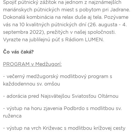
Spojiť pútnický zážitok na jednom z najznámejších
mariánskych pútnických miest s pobytom pri Jadrane.
Dokonalá kombinácia na relax duše aj tela. Pozývame
vás na 10 kvalitných pútnických dní (26. augusta - 4.
septembra 2022), prežitých v našej spoločnosti.
Vyrazte na jublilejnú púť s Rádiom LUMEN.
Čo vás čaká?
PROGRAM v Medžugorí:
- večerný medžugorský modlitbový program s
každodennou sv. omšou
- adorácia pred Najsvätejšou Sviatosťou Oltárnou
- výstup na horu zjavenia Podbrdo s modlitbou sv.
ruženca
- výstup na vrch Križevac s modlitbou krížovej cesty