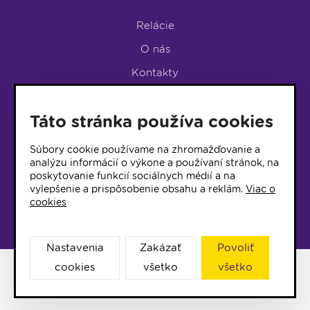
Relácie
O nás
Kontakty
Podpora rádia
Táto stránka používa cookies
LUMEN KLUB
LUMEN KLUB PRIHLÁŠKA
Súbory cookie používame na zhromažďovanie a
analýzu informácií o výkone a používaní stránok, na
poskytovanie funkcií sociálnych médií a na
© 2017 Rádio Lumen, Všetky práva vyhradené
vylepšenie a prispôsobenie obsahu a reklám.
Viac o
cookies
Správca webu
Nastavenia
Zakázať
Povoliť
cookies
všetko
všetko
Facebook