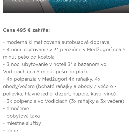
Cena 495 € zahŕňa:
- moderná klimatizovaná autobusová doprava,
- 4 noci ubytovanie v 3* penzióne v Medžugorí cca 5
minút pešo od kostola
- 3 noci ubytovanie v hoteli 3* s bazénom vo
Vodiciach cca 5 minút pešo od pláže
- 4x polpenzia v Medžugorí 4x raňajky, 4x
obedy/večere (bohaté raňajky a obedy / večere -
polievka, hlavné jedlo, dezert, nápoje, káva, víno)
- 3x polpenzia vo Vodiciach (3x raňajky a 3x večere)
- tlmočenie
- pobytová taxa
- miestne služby
- dane