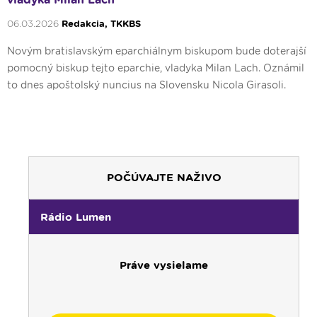
06.03.2026
Redakcia, TKKBS
Novým bratislavským eparchiálnym biskupom bude doterajší
pomocný biskup tejto eparchie, vladyka Milan Lach. Oznámil
to dnes apoštolský nuncius na Slovensku Nicola Girasoli.
POČÚVAJTE NAŽIVO
00:00
Predel do nového dňa
Rádio Lumen
00:01
Fujarôčka moja - repríza
01:30
Výber z pápežských encyklík - repríza
Práve vysielame
02:00
Počúvaj srdcom - repríza
03:00
Rozhovor týždňa - nočná repríza
04:00
Radostný ruženec