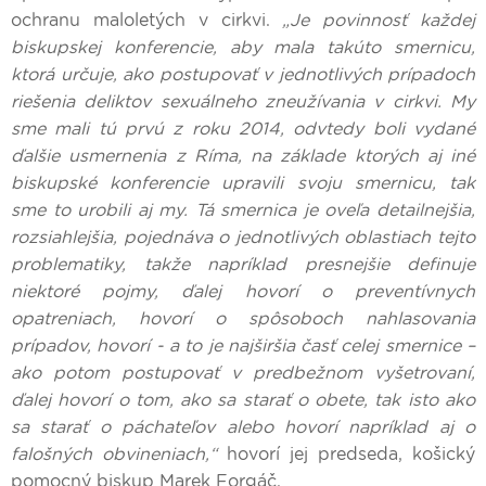
ochranu maloletých v cirkvi.
„Je povinnosť každej
biskupskej konferencie, aby mala takúto smernicu,
ktorá určuje, ako postupovať v jednotlivých prípadoch
riešenia deliktov sexuálneho zneužívania v cirkvi. My
sme mali tú prvú z roku 2014, odvtedy boli vydané
ďalšie usmernenia z Ríma, na základe ktorých aj iné
biskupské konferencie upravili svoju smernicu, tak
sme to urobili aj my. Tá smernica je oveľa detailnejšia,
rozsiahlejšia, pojednáva o jednotlivých oblastiach tejto
problematiky, takže napríklad presnejšie definuje
niektoré pojmy, ďalej hovorí o preventívnych
opatreniach, hovorí o spôsoboch nahlasovania
prípadov, hovorí - a to je najširšia časť celej smernice –
ako potom postupovať v predbežnom vyšetrovaní,
ďalej hovorí o tom, ako sa starať o obete, tak isto ako
sa starať o páchateľov alebo hovorí napríklad aj o
falošných obvineniach,“
hovorí jej predseda, košický
pomocný biskup Marek Forgáč.