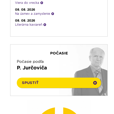
Viera do vrecka
08. 08. 2026
Na úsmev a zamyslenie
08. 08. 2026
Literárna kaviareň
08. 08. 2026
Infolumen
08. 08. 2026
Ruženec pre Slovensko
POČASIE
08. 08. 2026
Rádio Vatikán - SK
Počasie podľa
08. 08. 2026
P. Jurčoviča
Emauzy - sv. omša 18:00
08. 08. 2026
Kláštory a rehoľný život
SPUSTIŤ
08. 08. 2026
Ranné zamyslenie