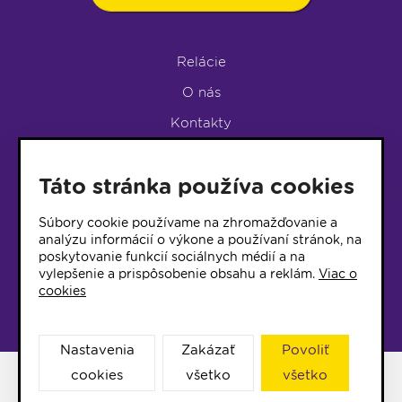
Relácie
O nás
Kontakty
Podpora rádia
Táto stránka používa cookies
LUMEN KLUB
LUMEN KLUB PRIHLÁŠKA
Súbory cookie používame na zhromažďovanie a
analýzu informácií o výkone a používaní stránok, na
poskytovanie funkcií sociálnych médií a na
© 2017 Rádio Lumen, Všetky práva vyhradené
vylepšenie a prispôsobenie obsahu a reklám.
Viac o
cookies
Správca webu
Nastavenia
Zakázať
Povoliť
cookies
všetko
všetko
Facebook