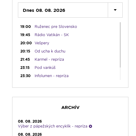
16:00
Pozdravy z Rádia LUMEN
Dnes 08. 08. 2026
17:30
Infolumen
18:00
Emauzy - sv. omša 18:00
19:00
Ruženec pre Slovensko
19:45
Rádio Vatikán - SK
20:00
Vešpery
20:15
Od ucha k duchu
21:45
Karmel - repríza
23:15
Pod vankúš
23:30
Infolumen - repríza
ARCHÍV
08. 08. 2026
Výber z pápežských encyklík - repríza
08. 08. 2026