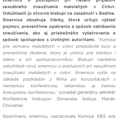
smernicu o postupoch pri riešení prípadov
sexuálneho zneužívania maloletých v Cirkvi.
Odsúhlasili ju otcovia biskupi na zasadnutí v Badíne.
Smernica obsahuje články, ktoré určujú výklad
pojmov, preventívne opatrenia a spôsob nahlásenia
zneužívania, ako aj priebežného vyšetrovania a
spôsob spolupráce s civilnými autoritami.
“Komisia
pre ochranu maloletých v cirkvi predstavila kurz a
preventívne školenia, ktorý je určený pre klerikov i
laikov a ich spolupracovníkov. Biskupi následne
odsúhlasili novú smernicu o postupoch pri sexuálnom
zneužívaní maloletých v cirkvi. Smernica vyšla na
základe podkladov z Ríma po konzultáciách s
nemeckou konferenciou, talianskou aj českou
biskupskou konferenciou,“
povedal generálny sekretár
Konferencie biskupov Slovenska biskup Marián
Chovanec.
Spomínanú smernicu vypracovala Komisia KBS pre