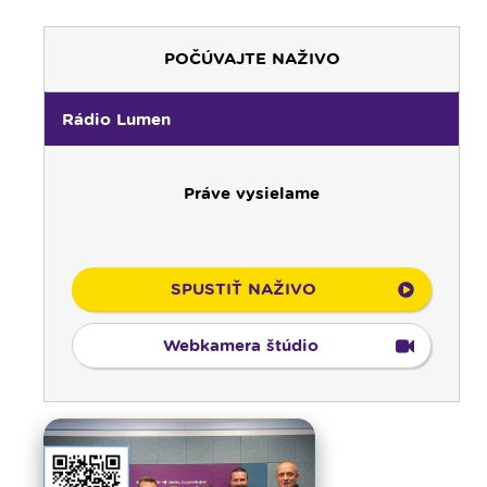
POČÚVAJTE NAŽIVO
Rádio Lumen
Práve vysielame
00:00
Predel do nového dňa
00:01
Gaučing - repríza
SPUSTIŤ NAŽIVO
01:00
Rodina - repríza
01:30
Gospelparáda - repríza
Webkamera štúdio
03:00
Svetlo nádeje - repríza
03:30
Pod vankúš
04:00
Ruženec svetla
04:25
Čítanie na pokračovanie - repríza
04:50
Deň s modlitbou