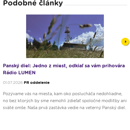
Podobné články
Nex
Panský diel: Jedno z miest, odkiaľ sa vám prihovára
Rádio LUMEN
01.07.2026
PR oddelenie
Pozývame vás na miesta, kam oko poslucháča nedohliadne,
no bez ktorých by sme nemohli zdieľať spoločné modlitby ani
sväté omše. Naša prvá zastávka vedie na veterný Panský diel.