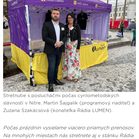
Stretnutie s poslucháčmi počas cyrilometodských
slávností v Nitre. Martin Šajgalík (programový riaditeľ) a
Zuzana Szakácsová (konateľka Rádia LUMEN).
Počas prázdnin vysielame viacero priamych prenosov.
Na mnohých miestach nás stretnete aj v stánku Rádia