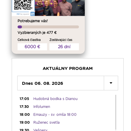
05:00
Rádio Vatikán - CZ
05:15
Rádio Vatikán - SK (repríza)
05:30
Litánie k Božskému srdcu
Potrebujeme vás!
05:45
Ranné chvály
Vyzbieraných je 477 €
06:00
Lumenáda - štvrtok (I.)
Celková čiastka
Zostávajúci čas
08:30
Emauzy - sv. omša 08:30
6000 €
26 dní
09:15
Lumenáda - štvrtok (II.)
11:10
Kvietky sv. Františka
12:00
Modlitba Anjel Pána + zamyslenie
AKTUÁLNY PROGRAM
12:10
Hudobný aperitív
12:30
Dnes 06. 08. 2026
Biblia za rok
13:00
Lumenfórum - štvrtok
17:05
Hudobná bodka s Dianou
17:30
Infolumen
18:00
Emauzy - sv. omša 18:00
19:00
Ruženec svetla
19:30
Vešpery