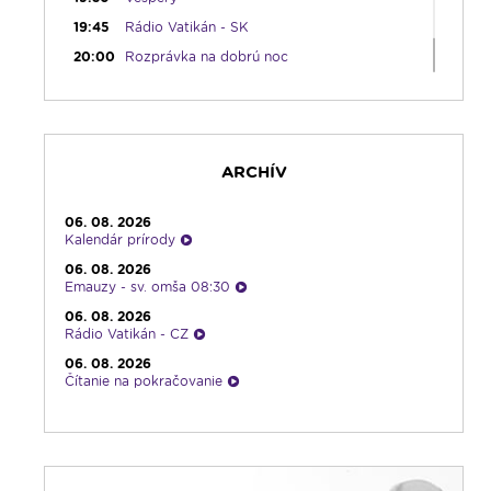
19:45
Rádio Vatikán - SK
20:00
Rozprávka na dobrú noc
20:10
História a my
21:10
Spoznávame Bibliu
21:30
Gospelparáda
ARCHÍV
23:00
Čítanie na pokračovanie + repríza
zamyslenia zo 6:30
23:30
Infolumen - repríza
06. 08. 2026
Kalendár prírody
06. 08. 2026
Emauzy - sv. omša 08:30
06. 08. 2026
Rádio Vatikán - CZ
06. 08. 2026
Čítanie na pokračovanie
06. 08. 2026
Ranné zamyslenie
05. 08. 2026
Kalendár prírody