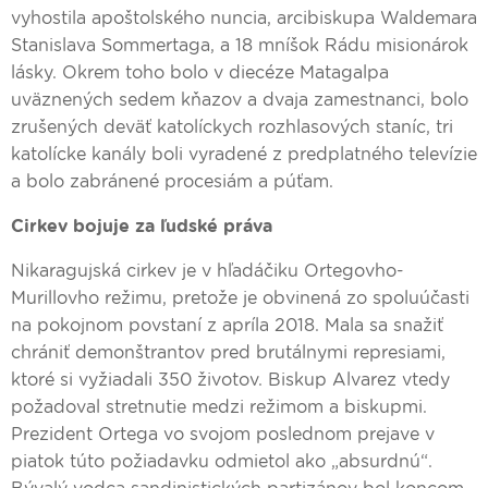
vyhostila apoštolského nuncia, arcibiskupa Waldemara
Stanislava Sommertaga, a 18 mníšok Rádu misionárok
lásky. Okrem toho bolo v diecéze Matagalpa
uväznených sedem kňazov a dvaja zamestnanci, bolo
zrušených deväť katolíckych rozhlasových staníc, tri
katolícke kanály boli vyradené z predplatného televízie
a bolo zabránené procesiám a púťam.
Cirkev bojuje za ľudské práva
Nikaragujská cirkev je v hľadáčiku Ortegovho-
Murillovho režimu, pretože je obvinená zo spoluúčasti
na pokojnom povstaní z apríla 2018. Mala sa snažiť
chrániť demonštrantov pred brutálnymi represiami,
ktoré si vyžiadali 350 životov. Biskup Alvarez vtedy
požadoval stretnutie medzi režimom a biskupmi.
Prezident Ortega vo svojom poslednom prejave v
piatok túto požiadavku odmietol ako „absurdnú“.