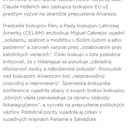
Claude Hollerich ako zástupca biskupov EÚ už
predtým vyzval na okamžité prepustenie Alvareza.
Predseda biskupov Peru a Rady biskupov Latinskej
Ameriky (CELAM) arcibiskup Miguel Cabrejos vyjadril
„solidaritu, spätosť a modlitbu s Božím ľudom a jeho
pastiermi“ a zároveň varoval pred „oslabovaním práv
katolíckych veriacich“. Čílski biskupi v liste podobne
kritizovali, že v Nikarague sa porušuje „základná
dôstojnosť osoby a náboženská sloboda“. Rozsudok
nad biskupom Alvarezom bol „nespravodlivý,
svojvoľný a neprimeraný“. Španielska biskupská
konferencia vyjadrila obavy o svojich bratov biskupov,
„ktorých vláda prenasleduje za obranu slobody
Nikaragujčanov“, a vyzvala na prepustenie politických
väzňov. Podobné pocity vyjadrila aj cirkev v
susedných krajinách Paname a Salvádore.