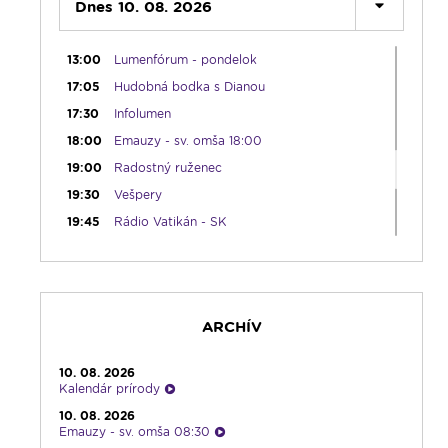
12:10
Dnes 10. 08. 2026
Hudobný aperitív
12:30
Biblia za rok
13:00
Lumenfórum - pondelok
17:05
Hudobná bodka s Dianou
17:30
Infolumen
18:00
Emauzy - sv. omša 18:00
19:00
Radostný ruženec
19:30
Vešpery
19:45
Rádio Vatikán - SK
20:00
Rozprávka na dobrú noc
20:10
Gaučing
21:10
Spoznávame Bibliu
ARCHÍV
21:30
Album týždňa s Imrom Šimigom
21:45
Oldies s Ernie Murínom
10. 08. 2026
22:00
Počúvaj srdcom
Kalendár prírody
23:00
Čítanie na pokračovanie + repríza
10. 08. 2026
zamyslenia zo 6:30
Emauzy - sv. omša 08:30