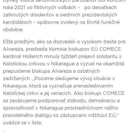
Bývalý vodca sandinistických partizánov bol koncom
roka 2021 vo fiktívnych voľbách – po desiatkach
zatknutých disidentov a siedmich prezidentských
kandidátoch – opätovne zvolený na štvrté funkčné
obdobie.
Ešte predtým, ako sa dozvedeli o vysokom treste pre
Alvareza, predseda Komisie biskupov EÚ COMECE
kardinál Hollerich minulý týždeň prejavil solidaritu s
Katolíckou cirkvou v Nikarague a vyzval na okamžité
prepustenie biskupa Alvareza a ostatných
zadržaných. „Pozorne sledujeme vývoj situácie v
Nikarague, ktorá sa vyznačuje prenasledovaním
Katolíckej cirkvi a jej veriacich. Ako biskupi COMECE
sa zaväzujeme podporovať slobodu, demokraciu a
spravodlivosť v Nikarague prostredníctvom nášho
pravidelného dialógu so zástupcami inštitúcií EÚ,“
uvádza sa v liste.