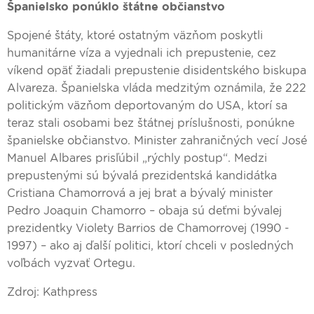
Španielsko ponúklo štátne občianstvo
Spojené štáty, ktoré ostatným väzňom poskytli
humanitárne víza a vyjednali ich prepustenie, cez
víkend opäť žiadali prepustenie disidentského biskupa
Alvareza. Španielska vláda medzitým oznámila, že 222
politickým väzňom deportovaným do USA, ktorí sa
teraz stali osobami bez štátnej príslušnosti, ponúkne
španielske občianstvo. Minister zahraničných vecí José
Manuel Albares prisľúbil „rýchly postup“. Medzi
prepustenými sú bývalá prezidentská kandidátka
Cristiana Chamorrová a jej brat a bývalý minister
Pedro Joaquin Chamorro – obaja sú deťmi bývalej
prezidentky Violety Barrios de Chamorrovej (1990 -
1997) – ako aj ďalší politici, ktorí chceli v posledných
voľbách vyzvať Ortegu.
Zdroj: Kathpress