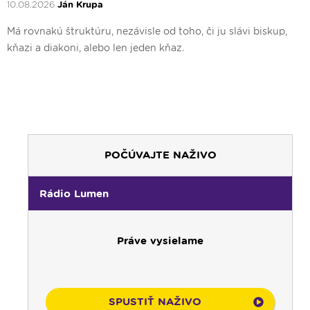
10.08.2026
Ján Krupa
Má rovnakú štruktúru, nezávisle od toho, či ju slávi biskup,
kňazi a diakoni, alebo len jeden kňaz.
POČÚVAJTE NAŽIVO
Rádio Lumen
Práve vysielame
SPUSTIŤ NAŽIVO
00:00
Predel do nového dňa