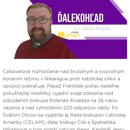
Celosvetové rozhorčenie nad brutálnym a svojvoľným
konaním režimu v Nikarague proti katolíckej cirkvi a
opozícii pokračuje. Pápež František počas nedeľnej
poludňajšej modlitby vyjadril svoje zdesenie nad
odsúdením biskupa Rolanda Alvareza na 26 rokov
väzenia a nad vyhostením 220 odporcov vlády. Po
Svätom Otcovi sa vyjadrila aj Rada biskupov Latinskej
Ameriky (CELAM), ďalej biskupi Čile a Španielska.
Informoval o tom portál Vatican News. Kardinál Jean-