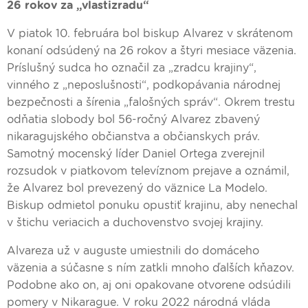
26 rokov za „vlastizradu“
V piatok 10. februára bol biskup Alvarez v skrátenom
konaní odsúdený na 26 rokov a štyri mesiace väzenia.
Príslušný sudca ho označil za „zradcu krajiny“,
vinného z „neposlušnosti“, podkopávania národnej
bezpečnosti a šírenia „falošných správ“. Okrem trestu
odňatia slobody bol 56-ročný Alvarez zbavený
nikaragujského občianstva a občianskych práv.
Samotný mocenský líder Daniel Ortega zverejnil
rozsudok v piatkovom televíznom prejave a oznámil,
že Alvarez bol prevezený do väznice La Modelo.
Biskup odmietol ponuku opustiť krajinu, aby nenechal
v štichu veriacich a duchovenstvo svojej krajiny.
Alvareza už v auguste umiestnili do domáceho
väzenia a súčasne s ním zatkli mnoho ďalších kňazov.
Podobne ako on, aj oni opakovane otvorene odsúdili
pomery v Nikarague. V roku 2022 národná vláda