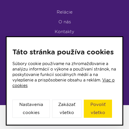
Relácie
O nás
Kontakty
Podpora rádia
Táto stránka používa cookies
LUMEN KLUB
LUMEN KLUB PRIHLÁŠKA
Súbory cookie používame na zhromažďovanie a
analýzu informácií o výkone a používaní stránok, na
poskytovanie funkcií sociálnych médií a na
© 2017 Rádio Lumen, Všetky práva vyhradené
vylepšenie a prispôsobenie obsahu a reklám.
Viac o
cookies
Správca webu
Nastavenia
Zakázať
Povoliť
cookies
všetko
všetko
Facebook