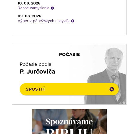
23:30
Infolumen - repríza
10. 08. 2026
Ranné zamyslenie
09. 08. 2026
Výber z pápežských encyklík
09. 08. 2026
Vyznania
09. 08. 2026
Svetlo nádeje
POČASIE
09. 08. 2026
Piesne na želanie
Počasie podľa
09. 08. 2026
P. Jurčoviča
Infolumen
09. 08. 2026
Emauzy - sv. omša 18:00
SPUSTIŤ
09. 08. 2026
Rádio Vatikán - SK