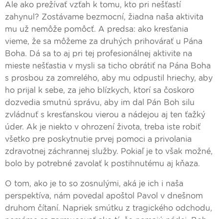
Ale ako prežívať vzťah k tomu, kto pri nešťastí
zahynul? Zostávame bezmocní, žiadna naša aktivita
mu už nemôže pomôcť. A predsa: ako kresťania
vieme, že sa môžeme za druhých prihovárať u Pána
Boha. Dá sa to aj pri tej profesionálnej aktivite na
mieste nešťastia v mysli sa ticho obrátiť na Pána Boha
s prosbou za zomrelého, aby mu odpustil hriechy, aby
ho prijal k sebe, za jeho blízkych, ktorí sa čoskoro
dozvedia smutnú správu, aby im dal Pán Boh silu
zvládnuť s kresťanskou vierou a nádejou aj ten ťažký
úder. Ak je niekto v ohrození života, treba iste robiť
všetko pre poskytnutie prvej pomoci a privolania
zdravotnej záchrannej služby. Pokiaľ je to však možné,
bolo by potrebné zavolať k postihnutému aj kňaza.
O tom, ako je to so zosnulými, aká je ich i naša
perspektíva, nám povedal apoštol Pavol v dnešnom
druhom čítaní. Napriek smútku z tragického odchodu,