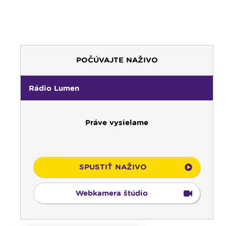
POČÚVAJTE NAŽIVO
00:00
Predel do nového dňa
Rádio Lumen
00:01
Fujarôčka moja - repríza
01:30
Výber z pápežských encyklík - repríza
Práve vysielame
02:00
Počúvaj srdcom - repríza
03:00
Rozhovor týždňa - nočná repríza
04:00
Radostný ruženec
04:25
Čítanie na pokračovanie - repríza
SPUSTIŤ NAŽIVO
04:50
Deň s modlitbou
05:15
Rádio Vatikán - SK (repríza)
Webkamera štúdio
05:30
Litánie k Božskému srdcu
05:45
Ranné chvály