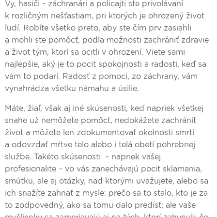
Vy, hasiči - záchranári a policajti ste privolávaní
k rozličným nešťastiam, pri ktorých je ohrozený život
ľudí. Robíte všetko preto, aby ste čím prv zasiahli
a mohli ste pomôcť, podľa možnosti zachrániť zdravie
a život tým, ktorí sa ocitli v ohrození. Viete sami
najlepšie, aký je to pocit spokojnosti a radosti, keď sa
vám to podarí. Radosť z pomoci, zo záchrany, vám
vynahrádza všetku námahu a úsilie.
Máte, žiaľ, však aj iné skúsenosti, keď napriek všetkej
snahe už nemôžete pomôcť, nedokážete zachrániť
život a môžete len zdokumentovať okolnosti smrti
a odovzdať mŕtve telo alebo i telá obetí pohrebnej
službe. Takéto skúsenosti - napriek vašej
profesionalite – vo vás zanechávajú pocit sklamania,
smútku, ale aj otázky, nad ktorými uvažujete, alebo sa
ich snažíte zahnať z mysle: prečo sa to stalo, kto je za
to zodpovedný, ako sa tomu dalo predísť; ale vaše