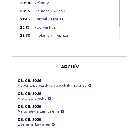
20:00
Vešpery
20:15
Od ucha k duchu
21:45
Karmel - repríza
23:15
Pod vankúš
23:30
Infolumen - repríza
ARCHÍV
08. 08. 2026
Výber z pápežských encyklík - repríza
08. 08. 2026
Viera do vrecka
08. 08. 2026
Na úsmev a zamyslenie
08. 08. 2026
Literárna kaviareň
08. 08. 2026