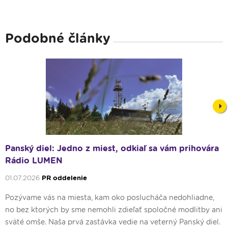
Podobné články
Nex
Panský diel: Jedno z miest, odkiaľ sa vám prihovára
Rádio LUMEN
01.07.2026
PR oddelenie
Pozývame vás na miesta, kam oko poslucháča nedohliadne,
no bez ktorých by sme nemohli zdieľať spoločné modlitby ani
sväté omše. Naša prvá zastávka vedie na veterný Panský diel.