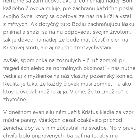
nemáme sa zarmucovať ako tí, čo nemajú nádej. Boh
každého človeka miluje, pre záchranu každého poslal
svojho Syna, ktorý sa obetoval za nás na kríži a vstal
z mŕtvych. Ak dotyčný túto Božiu zachraňujúcu lásku
prijímal a snažil sa na ňu odpovedať svojím životom,
tak je dôvod na nádej, že bude mať účasť nielen na
Kristovej smrti, ale aj na jeho zmŕtvychvstaní.
Avšak, spomienka na zosnulých – či už zomreli pri
tragédiách alebo za normálnych okolností – nás nutne
vedie aj k myšlienke na náš vlastný pozemský koniec.
Realita je taká, že každý človek musí zomrieť – a ako
ktosi povedal: možno aj ja. Vieme, že to „možno“ je
zbytočné.
V dnešnom evanjeliu nám Ježiš Kristus kladie za vzor
múdre panny. Všetkých desať očakávalo príchod
ženícha, aby sa s ním zúčastnili na svadbe. No v pravú
chvíľu bolo pripravených iba päť na to, aby mu