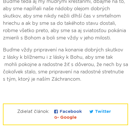
Buďme teda aj my múdrymi kresťanmi, dbajme na to,
aby sme napĺňali naše nádoby olejom dobrých
skutkov, aby sme nikdy nežili dlhší čas v smrteľnom
hriechu a ak by sme sa do takéhoto stavu dostali,
robme všetko preto, aby sme sa aj sviatosťou pokánia
zmierili s Bohom a boli sme vždy v jeho milosti.
Buďme vždy pripravení na konanie dobrých skutkov
z lásky k blížnemu i z lásky k Bohu, aby sme tak
mohli pokojne a radostne žiť s dôverou, že nech by sa
čokoľvek stalo, sme pripravení na radostné stretnutie
s tým, ktorý je naším Záchrancom.
Zdielať článok:
Facebook
Twitter
Google