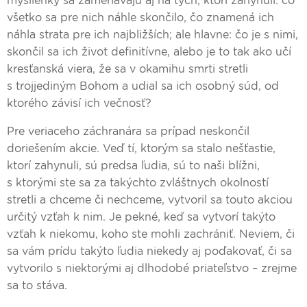
myšlienky sa zameriavajú aj na tých, ktorí zahynuli: čo
všetko sa pre nich náhle skončilo, čo znamená ich
náhla strata pre ich najbližších; ale hlavne: čo je s nimi,
skončil sa ich život definitívne, alebo je to tak ako učí
kresťanská viera, že sa v okamihu smrti stretli
s trojjediným Bohom a udial sa ich osobný súd, od
ktorého závisí ich večnosť?
Pre veriaceho záchranára sa prípad neskončil
doriešením akcie. Veď tí, ktorým sa stalo nešťastie,
ktorí zahynuli, sú predsa ľudia, sú to naši blížni,
s ktorými ste sa za takýchto zvláštnych okolností
stretli a chceme či nechceme, vytvoril sa touto akciou
určitý vzťah k nim. Je pekné, keď sa vytvorí takýto
vzťah k niekomu, koho ste mohli zachrániť. Neviem, či
sa vám prídu takýto ľudia niekedy aj poďakovať, či sa
vytvorilo s niektorými aj dlhodobé priateľstvo – zrejme
sa to stáva.