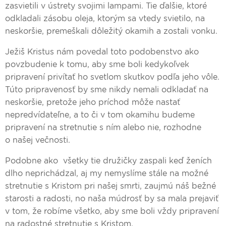
zasvietili v ústrety svojimi lampami. Tie ďalšie, ktoré
odkladali zásobu oleja, ktorým sa vtedy svietilo, na
neskoršie, premeškali dôležitý okamih a zostali vonku.
Ježiš Kristus nám povedal toto podobenstvo ako
povzbudenie k tomu, aby sme boli kedykoľvek
pripravení privítať ho svetlom skutkov podľa jeho vôle.
Túto pripravenosť by sme nikdy nemali odkladať na
neskoršie, pretože jeho príchod môže nastať
nepredvídateľne, a to či v tom okamihu budeme
pripravení na stretnutie s ním alebo nie, rozhodne
o našej večnosti.
Podobne ako všetky tie družičky zaspali keď ženích
dlho neprichádzal, aj my nemyslíme stále na možné
stretnutie s Kristom pri našej smrti, zaujmú náš bežné
starosti a radosti, no naša múdrosť by sa mala prejaviť
v tom, že robíme všetko, aby sme boli vždy pripravení
na radostné stretnutie s Kristom.