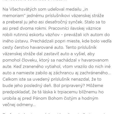
Na Všechsvätých som udeľoval medailu „in
memoriam“ jednému príslušníkovi väzenskej stráže
a preberal ju jeho asi desaťročný synček. Stalo sa to
asi pred dvoma rokmi. Pracovníci ilavskej väznice
robili rutinnú eskortu väzňov – prevážali ich autom do
iného ústavu. Prechádzali popri mieste, kde bolo vedľa
cesty čerstvo havarované auto. Tento príslušník
väzenskej stráže dal zastaviť auto a vyšiel, aby
pomohol človeku, ktorý sa nachádzal v havarovanom
aute. Keď zraneného vytiahol, vtom vrazilo do nich iné
auto a namieste zabilo aj záchrancu aj zachráneného...
Celkom iste sa uvedený príslušník nenazdal, že to
bude jeho posledný deň. Bol pripravený? Môžeme
predpokladať, že tá láska k trpiacemu blížnemu ho
urobila aj pred Pánom Bohom čistým a hodným
večnej odmeny...