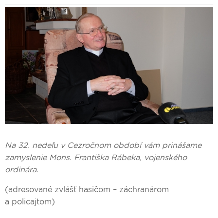
Na 32. nedeľu v Cezročnom období vám prinášame
zamyslenie Mons. Františka Rábeka, vojenského
ordinára.
(adresované zvlášť hasičom – záchranárom
a policajtom)