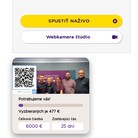
SPUSTIŤ NAŽIVO
Webkamera štúdio
00:00
Predel do nového dňa
00:01
Vitaj doma, rodina! - repríza
01:00
Karmel - repríza
02:30
Slovo povzbudenia - repríza
03:30
Sonda do života cirkvi; Spoločenský
komentár - reprízy
Potrebujeme vás!
04:00
Bolestný ruženec
Vyzbieraných je 477 €
04:25
Čítanie na pokračovanie - repríza
Celková čiastka
Zostávajúci čas
04:50
Deň s modlitbou
6000 €
25 dní
05:15
Rádio Vatikán - SK (repríza)