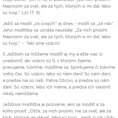
Neprosím za svet, ale za tých, ktorých si mi dal, lebo
sú tvoji.“ (Jn 17, 9)
Ježiš sa modlí „za svojich“ aj dnes – modlí sa „za nás“.
Jeho modlitba sa vznáša neustále: „Za nich prosím.
Neprosím za svet, ale za tých, ktorých si mi dal, lebo
sú tvoji.“ – Takí sme vzácni!
S Ježišom sa môžeme modliť aj my a ešte viac si
uvedomiť, akí vzácni sú tí, s ktorými žijeme,
pracujeme, tvoríme, modlíme sa, športujeme či trávime
voľný čas. Sú vzácni, lebo sú nám daní! Sú nám daní,
a predsa nie sú naši. Patria Otcovi, a predsa sú nám
daní. Sú vzácni, lebo ich máme, a predsa ich vlastniť
nikdy nemôžeme.
Ježišova modlitba je pozvanie, ako sa modliť a za
koho prosiť: „Otče, za nich prosím, nie za svet, ale za
tých, ktorých mi dávaš, lebo sú tvoji... nech si ich vždy