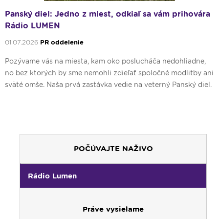
Panský diel: Jedno z miest, odkiaľ sa vám prihovára
Rádio LUMEN
01.07.2026
PR oddelenie
Pozývame vás na miesta, kam oko poslucháča nedohliadne,
no bez ktorých by sme nemohli zdieľať spoločné modlitby ani
sväté omše. Naša prvá zastávka vedie na veterný Panský diel.
POČÚVAJTE NAŽIVO
Rádio Lumen
Práve vysielame