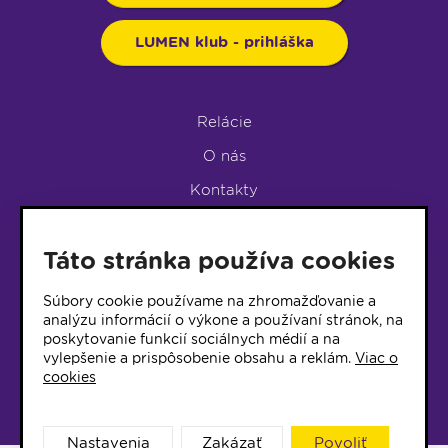
LUMEN klub - prihláška
Relácie
O nás
Kontakty
Podpora rádia
Táto stránka používa cookies
LUMEN KLUB
LUMEN KLUB PRIHLÁŠKA
Súbory cookie používame na zhromažďovanie a
analýzu informácií o výkone a používaní stránok, na
poskytovanie funkcií sociálnych médií a na
© 2017 Rádio Lumen, Všetky práva vyhradené
vylepšenie a prispôsobenie obsahu a reklám.
Viac o
cookies
Správca webu
Nastavenia
Zakázať
Povoliť