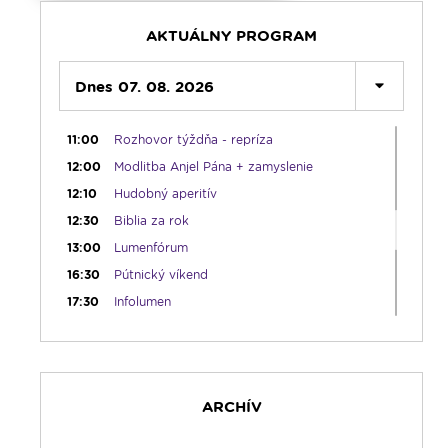
05:30
Choďte a hlásajte
05:45
Ranné chvály
AKTUÁLNY PROGRAM
06:00
Lumenáda
08:30
Dnes 07. 08. 2026
Emauzy - sv. omša 08:30
09:15
Lumenáda
11:00
Rozhovor týždňa - repríza
12:00
Modlitba Anjel Pána + zamyslenie
12:10
Hudobný aperitív
12:30
Biblia za rok
13:00
Lumenfórum
16:30
Pútnický víkend
17:30
Infolumen
18:00
Emauzy - sv. omša 18:00
19:00
Bolestný ruženec
19:30
Vešpery
ARCHÍV
19:45
Rádio Vatikán - SK
20:00
Rozprávka na dobrú noc