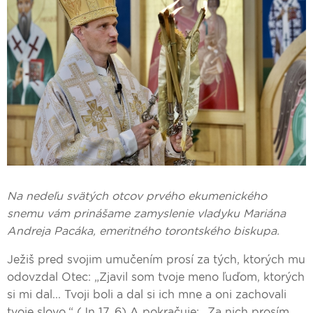
Na nedeľu svätých otcov prvého ekumenického
snemu vám prinášame zamyslenie vladyku Mariána
Andreja Pacáka, emeritného torontského biskupa.
Ježiš pred svojim umučením prosí za tých, ktorých mu
odovzdal Otec: „Zjavil som tvoje meno ľuďom, ktorých
si mi dal... Tvoji boli a dal si ich mne a oni zachovali
tvoje slovo.“ (Jn 17, 6) A pokračuje: „Za nich prosím.