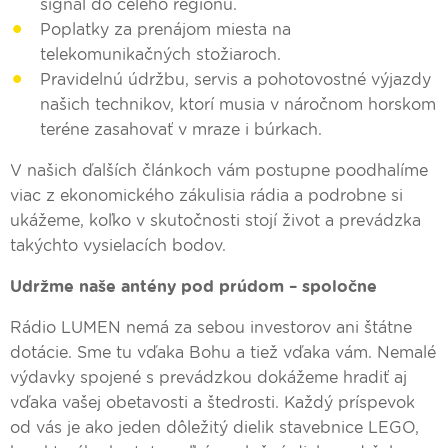
signál do celého regiónu.
Poplatky za prenájom miesta na
telekomunikačných stožiaroch.
Pravidelnú údržbu, servis a pohotovostné výjazdy
našich technikov, ktorí musia v náročnom horskom
teréne zasahovať v mraze i búrkach.
V našich ďalších článkoch vám postupne poodhalíme
viac z ekonomického zákulisia rádia a podrobne si
ukážeme, koľko v skutočnosti stojí život a prevádzka
takýchto vysielacích bodov.
Udržme naše antény pod prúdom – spoločne
Rádio LUMEN nemá za sebou investorov ani štátne
dotácie. Sme tu vďaka Bohu a tiež vďaka vám. Nemalé
výdavky spojené s prevádzkou dokážeme hradiť aj
vďaka vašej obetavosti a štedrosti. Každý príspevok
od vás je ako jeden dôležitý dielik stavebnice LEGO,