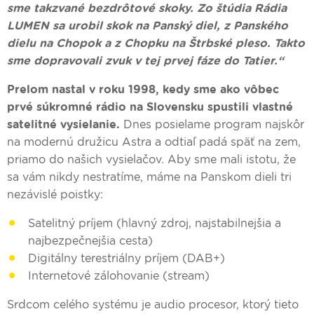
sme takzvané bezdrôtové skoky. Zo štúdia Rádia
LUMEN sa urobil skok na Panský diel, z Panského
dielu na Chopok a z Chopku na Štrbské pleso. Takto
sme dopravovali zvuk v tej prvej fáze do Tatier.“
Prelom nastal v roku 1998, kedy sme ako vôbec
prvé súkromné rádio na Slovensku spustili vlastné
satelitné vysielanie.
Dnes posielame program najskôr
na modernú družicu Astra a odtiaľ padá späť na zem,
priamo do našich vysielačov. Aby sme mali istotu, že
sa vám nikdy nestratíme, máme na Panskom dieli tri
nezávislé poistky:
Satelitný príjem (hlavný zdroj, najstabilnejšia a
najbezpečnejšia cesta)
Digitálny terestriálny príjem (DAB+)
Internetové zálohovanie (stream)
Srdcom celého systému je audio procesor, ktorý tieto