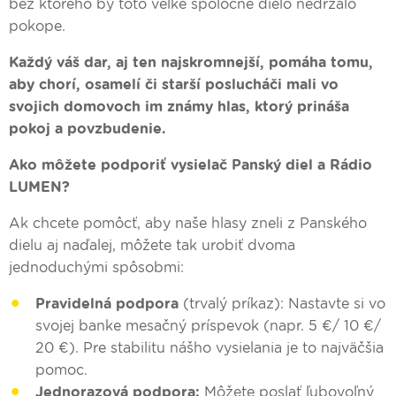
bez ktorého by toto veľké spoločné dielo nedržalo
pokope.
Každý váš dar, aj ten najskromnejší, pomáha tomu,
aby chorí, osamelí či starší poslucháči mali vo
svojich domovoch im známy hlas, ktorý prináša
pokoj a povzbudenie.
Ako môžete podporiť vysielač Panský diel a Rádio
LUMEN?
Ak chcete pomôcť, aby naše hlasy zneli z Panského
dielu aj naďalej, môžete tak urobiť dvoma
jednoduchými spôsobmi:
Pravidelná podpora
(trvalý príkaz): Nastavte si vo
svojej banke mesačný príspevok (napr. 5 €/ 10 €/
20 €). Pre stabilitu nášho vysielania je to najväčšia
pomoc.
Jednorazová podpora:
Môžete poslať ľubovoľný