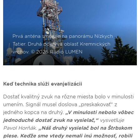
Keď technika slúži evanjelizácii
Dostať kvalitný zvuk na rôzne miesta bolo v minulosti
umením. Signál musel doslova „preskakovať“ z
jedného kopca na druhý.
„V minulosti nebolo vôbec
jednoduché dostať zvuk na vysielač,“
vysvetľuje
Pavol Horňák.
„Náš druhý vysielač bol na Štrbskom
plese. Keďže sme vtedy nemali inú možnosť, robili