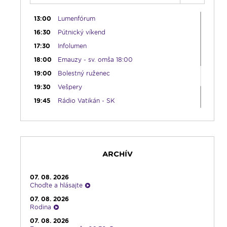
12:30
Biblia za rok
13:00
Lumenfórum
16:30
Pútnický víkend
17:30
Infolumen
18:00
Emauzy - sv. omša 18:00
19:00
Bolestný ruženec
19:30
Vešpery
19:45
Rádio Vatikán - SK
20:00
Rozprávka na dobrú noc
20:10
Večera u Slováka
20:40
Jazzový klub s Robom Raganom
ARCHÍV
21:10
Spoznávame Bibliu
21:30
Rozhlasová hra o sv. Martinovi
07. 08. 2026
23:00
Čítanie na pokračovanie + repríza
Choďte a hlásajte
zamyslenia zo 6:30
07. 08. 2026
23:30
Infolumen - repríza
Rodina
07. 08. 2026