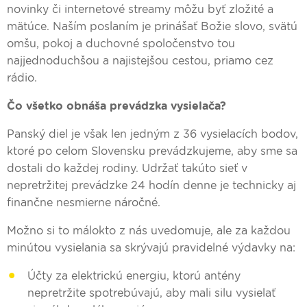
novinky či internetové streamy môžu byť zložité a
mätúce. Naším poslaním je prinášať Božie slovo, svätú
omšu, pokoj a duchovné spoločenstvo tou
najjednoduchšou a najistejšou cestou, priamo cez
rádio.
Čo všetko obnáša prevádzka vysielača?
Panský diel je však len jedným z 36 vysielacích bodov,
ktoré po celom Slovensku prevádzkujeme, aby sme sa
dostali do každej rodiny. Udržať takúto sieť v
nepretržitej prevádzke 24 hodín denne je technicky aj
finančne nesmierne náročné.
Možno si to málokto z nás uvedomuje, ale za každou
minútou vysielania sa skrývajú pravidelné výdavky na:
Účty za elektrickú energiu, ktorú antény
nepretržite spotrebúvajú, aby mali silu vysielať