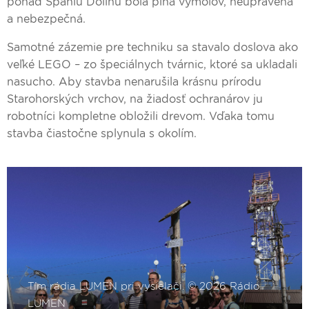
ponad Španiu Dolinu bola plná výmoľov, neupravená
a nebezpečná.
Samotné zázemie pre techniku sa stavalo doslova ako
veľké LEGO – zo špeciálnych tvárnic, ktoré sa ukladali
nasucho. Aby stavba nenarušila krásnu prírodu
Starohorských vrchov, na žiadosť ochranárov ju
robotníci kompletne obložili drevom. Vďaka tomu
stavba čiastočne splynula s okolím.