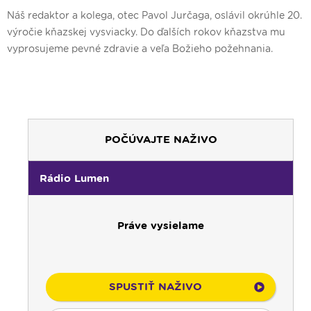
Náš redaktor a kolega, otec Pavol Jurčaga, oslávil okrúhle 20.
výročie kňazskej vysviacky. Do ďalších rokov kňazstva mu
vyprosujeme pevné zdravie a veľa Božieho požehnania.
POČÚVAJTE NAŽIVO
Rádio Lumen
Práve vysielame
SPUSTIŤ NAŽIVO
00:00
Predel do nového dňa