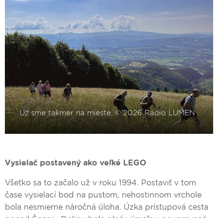
Vysielač postavený ako veľké LEGO
Všetko sa to začalo už v roku 1994. Postaviť v tom
čase vysielací bod na pustom, nehostinnom vrchole
bola nesmierne náročná úloha. Úzka prístupová cesta