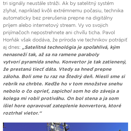
tri signály neustále stráži. Ak by satelitný systém
zlyhal, napríklad kvôli extrémnemu počasiu, technika
automaticky bez prerušenia prepne na digitálny
príjem alebo internetový stream. Vy vo svojich
prijímačoch nepostrehnete ani chvíľu ticha. Pavol
Horňák však dodáva, že príroda vie technikov potrápiť
aj dnes:
„Satelitná technológia je spoľahlivá, kým
nenasneží tak, až sa na ramene paraboly
vytvorí pyramída snehu. Konvertor je tak zatienený,
že prestanú tiecť dáta. Vtedy sa hneď prepne
záloha. Boli sme tu raz na Štedrý deň. Niesli sme si
rebrík na chrbte. Keďže ho v tom množstve snehu
nebolo o čo oprieť, zapichol som ho do záveja a
kolega mi robil protiváhu. On bol stena a ja som
išiel hore opravovať zateplenie konvertora, ktoré
roztrhal vietor.“